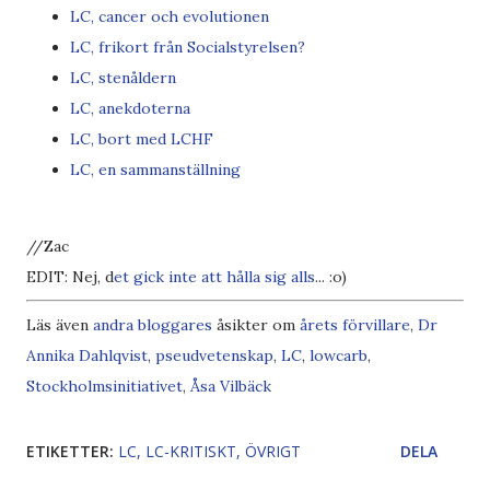
LC, cancer och evolutionen
LC, frikort från Socialstyrelsen?
LC, stenåldern
LC, anekdoterna
LC, bort med LCHF
LC, en sammanställning
//Zac
EDIT: Nej, d
et gick inte
att hålla sig
alls
... :o)
Läs även
andra bloggares
åsikter om
årets förvillare
,
Dr
Annika Dahlqvist
,
pseudvetenskap
,
LC
,
lowcarb
,
Stockholmsinitiativet
,
Åsa Vilbäck
ETIKETTER:
LC
LC-KRITISKT
ÖVRIGT
DELA