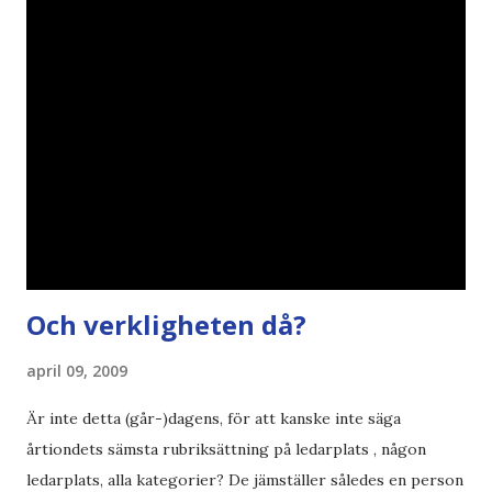
min bloggläsarundersökning Läs även andra bloggares
åsikter om Century Gothic , besparingar , Ecofont ,
klumpiga direktöversättningar , tonerbesparingar , typsnitt
DN , Ex
Och verkligheten då?
april 09, 2009
Är inte detta (går-)dagens, för att kanske inte säga
årtiondets sämsta rubriksättning på ledarplats , någon
ledarplats, alla kategorier? De jämställer således en person