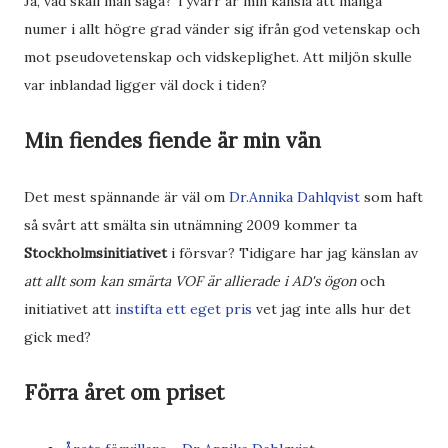
Ja, vad skall man säga? Tyvärr är min känsla att många
numer i allt högre grad vänder sig ifrån god vetenskap och
mot pseudovetenskap och vidskeplighet. Att miljön skulle
var inblandad ligger väl dock i tiden?
Min fiendes fiende är min vän
Det mest spännande är väl om
Dr.Annika Dahlqvist
som haft
så svårt att smälta sin utnämning 2009 kommer ta
Stockholmsinitiativet
i försvar? Tidigare har jag känslan av
att allt som kan smärta VOF är allierade i AD's ögon
och
initiativet att
instifta ett eget pris
vet jag inte alls hur det
gick med?
Förra året om priset