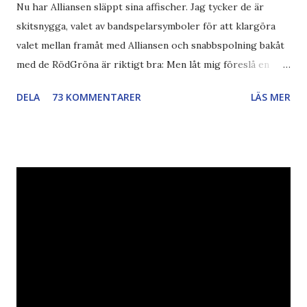
Nu har Alliansen släppt sina affischer. Jag tycker de är
skitsnygga, valet av bandspelarsymboler för att klargöra
valet mellan framåt med Alliansen och snabbspolning bakåt
med de RödGröna är riktigt bra: Men låt mig föreslå en
också... Rösta Pirat Mer om... Politik Bodströmsamhället
DELA
73 KOMMENTARER
LÄS MER
Piratpartiet FRA-lagen Kultur Upphovsrätten //Zac,
påminner om min bloggläsarundersökning Läs även andra
bloggares åsikter om Piratpartiet , övervakning , privatliv ,
Politik , Boströmssamhället , Alliansen , valaffisch , humor ,
ironi A B 1 2 , E x 1 , SvD , DN