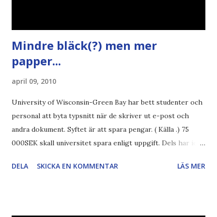
Mindre bläck(?) men mer
papper...
april 09, 2010
University of Wisconsin-Green Bay har bett studenter och
personal att byta typsnitt när de skriver ut e-post och
andra dokument. Syftet är att spara pengar. ( Källa .) 75
000SEK skall universitet spara enligt uppgift. Dels har iofs
artikel"författaren" (översättaren) gjort fel och pratar om
DELA
SKICKA EN KOMMENTAR
LÄS MER
"bläck". Dels så undrar jag om de 30% besparingar -
typsnittet Century Gothic är nämligen också känt för att
vara större och dra mer papper... Annars har vi ju ecofont ?
Källa: National Geographic Magazine //Zac, påminner om