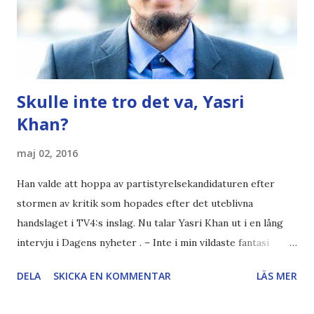
och ett uttryckt heligt uppdrag att döda alla oliktänkande...
Nazismen har stått för historiens värsta folkmord –
Nordiska motståndsrörelsen förn...
Skulle inte tro det va, Yasri
Khan?
maj 02, 2016
Han valde att hoppa av partistyrelsekandidaturen efter
stormen av kritik som hopades efter det uteblivna
handslaget i TV4:s inslag. Nu talar Yasri Khan ut i en lång
intervju i Dagens nyheter . – Inte i min vildaste fantasi
kunde föreställa mig att just jag skulle bli utpekad på det
DELA
SKICKA EN KOMMENTAR
LÄS MER
här sättet, säger han. .. – Jag försöker undvika att använda
det ordet för folk går i taket, men ändå: Det finns