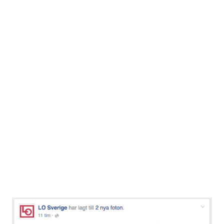
uppehållsrätten i Sverige upphör sex månader efter det att
anställningen tagit slut. Förvaltningsrätten menar dock att
barnens intressen går i första hand och eftersom de redan
hunnit börja skolan är kvinnans familj att betrakta som
boende i Eslöv. Rätten hänvisar också till en dom i EU-
domstolen från 2008, där ett liknande fall har prövats. (
Källa .) Försörjningsstöd när man vare sig studerar eller
jobbar? Illegalt upphållande EU-migranter får full rätt till
försörjningsstöd utan att ha bidragit med en endaste
krona? Hmmmm....