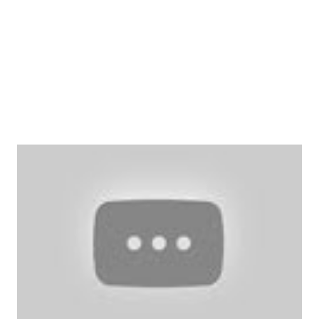
parlamentet delvis på en kampanj om integritet på nätet
och väl där föll för makten och röstade med förslag som
tydligt handlar om att sä...