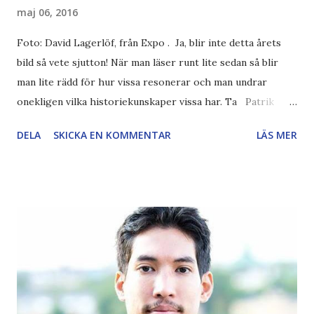
maj 06, 2016
Foto: David Lagerlöf, från Expo . Ja, blir inte detta årets
bild så vete sjutton! När man läser runt lite sedan så blir
man lite rädd för hur vissa resonerar och man undrar
onekligen vilka historiekunskaper vissa har. Ta Patrik
Lundbergs kolumn t ex: Runt 300 nazister demonstrerade i
DELA
SKICKA EN KOMMENTAR
LÄS MER
Borlänge. Det är fler än antalet svenska medborgare som,
enligt Säpo, har åkt till Syrien för att kriga med IS. Jämför
han verkligen att adrenalinstinna unga män demonstrerar i
skydd av svensk polis i en småstad, med att medvetet åka
ner till en krigszon för att ideologiskt och religiöst mörda,
skövla, plundra och våldta? På riktigt?? Jag får nog lov att
säga att jag träffar nog helst på någon slumpmässig blekfet
dumskalle från detta tåg vilken dag som helst i veckan
jämfört med en avtrubbad mördare med vapenkunskaper