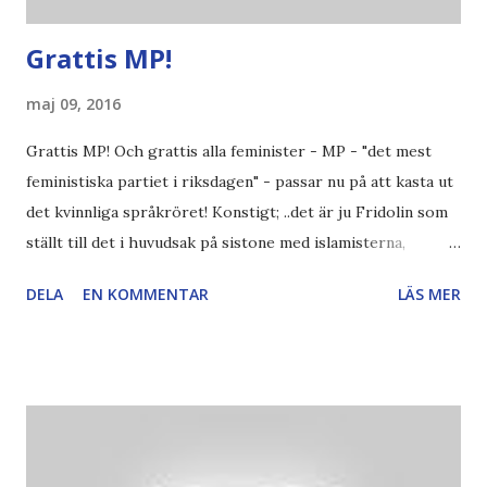
Grattis MP!
maj 09, 2016
Grattis MP! Och grattis alla feminister - MP - "det mest
feministiska partiet i riksdagen" - passar nu på att kasta ut
det kvinnliga språkröret! Konstigt; ..det är ju Fridolin som
ställt till det i huvudsak på sistone med islamisterna,
anställning av sin jobbarkompis sedan 20år, Mehmet
DELA
EN KOMMENTAR
LÄS MER
Kaplan? ..det är ju Fridolin som ställt till det i huvudsak
med klumpigheter kring hanteringen av kompisen Mehmet
? ..det är ju Fridolin som inte förstod att kvinnor kan ta illa
upp av någon som vägrar skaka hand med dem? ..det är ju
Fridolin som pudlade så uselt att han fick pudla för pudeln?
..det är ju Fridolin som själv handplockade Magnus
Johansson som försökte styra innehållet i Aktuellt? ..det är