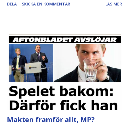
DELA
SKICKA EN KOMMENTAR
LÄS MER
arbetare i Ådalen 1931". Har jag 100% rätt i allting, nej, men
med tanke på de reaktioner jag får från vänsterhåll när jag
påpekar lite av de faktiska omständigheterna kring
händelserna så är okunnigheten kring händelserna rent av
förlamande stor ..." Och hur skulle en förlamande
okunnighet kunna tydliggöras bättre än vad LO uppvisar
här? De tror på sig själva om ett fredligt protesttåg som
möter hett bly från högern. Historierevision är som
kraftfullast när människorna bakom inte ens vet om det
själva. Sorgligt. Mitt nästan exakt fem år gamla inlägg om
just detta : ------- Ett Ådalen i annat än blodrött ljus...
Först och främst ...
Makten framför allt, MP?