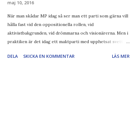
maj 10, 2016
När man skådar MP idag så ser man ett parti som gärna vill
hålla fast vid den oppositionella rollen, vid
aktivistbakgrunden, vid drömmarna och visionärerna. Men i
praktiken är det idag ett maktparti med upphetsat svettiga
händer som panikartat griper sig fast vid makten. Spelar
DELA
SKICKA EN KOMMENTAR
LÄS MER
ingen roll att man totalsviker i just de frågor som partiet
är baserat på; kolbrytningen där det nu frigörs 24ggr
Sveriges totala koldioxidutsläpp per år, totalstopp för
flyktingar redan innan(!) gränsen. Sveket är totalt och det
torde bara vara de blindaste idealisterna som håller fast vid
gröna drömmar när verkligheten är att det är makten att
bestämma över andra människors liv som är överordnat allt
. Miljö, flyktingar, drunknande barn i Medelhavet, Åsa
Romson, flygplatser, motorvägar. Allt, inget får komma i
vägen för makten. Jmfr med Lövin som kom in i EU-