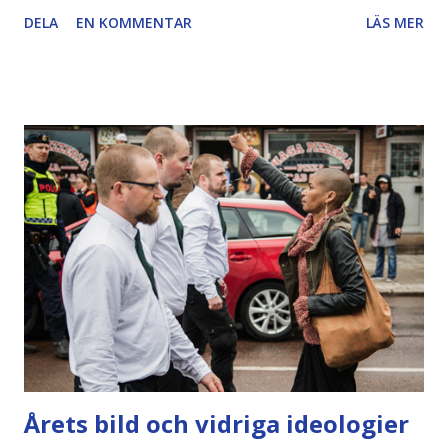
invändning, att bilderna är problematiska? – Trumslagaren
DELA
EN KOMMENTAR
LÄS MER
jag har ritat av var en kompis till mig som jag själv uppträtt
med. Han heter Rebop Kwaku Baah och dog för trettio år
sedan, men skulle han se bilden så vet jag att han skulle bli
smickrad. Han var en väldigt vacker man. Förlaget bryr sig
mycket om diskussioner i sociala medier har jag förstått,
och får de minsta kritik så backar de, säger Jan Lööf." ( Källa
.) Ett problem med förlagets inställning är vad man kan
tänkas göra med de personer i sig som ser lite
"stereotypa" ut? Som exempel nämnde Rebop Kwaku Baah
- som ju är "den vackra mannen" som Lööf nämner. Får man
verkligen stereotypa sig så?? (Och jag är ironisk, givetvis!)
Men man blir lite kall inombords, vilka mer...
Årets bild och vidriga ideologier