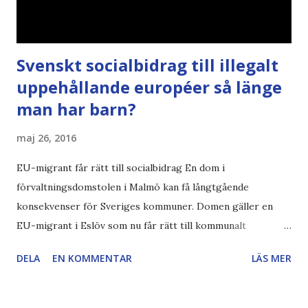
Svenskt socialbidrag till illegalt
uppehållande européer så länge
man har barn?
maj 26, 2016
EU-migrant får rätt till socialbidrag En dom i
förvaltningsdomstolen i Malmö kan få långtgående
konsekvenser för Sveriges kommuner. Domen gäller en
EU-migrant i Eslöv som nu får rätt till kommunalt
försörjningsstöd. Hennes barn påbörjade skolgång i
DELA
EN KOMMENTAR
LÄS MER
kommunen under en period då kvinnan hade en kortare
anställning. När hon blev arbetslös ansökte hon om
försörjningsstöd, men fick nej. Kommunen menade att