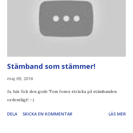
ju Fridolin som anklagas för att vara en usel
departementschef - till skillnad från Romson som tydligen
skötte sitt departement med bravur? ..det är ju Fridolin
som nu står som garant att den gamla kulturen lever vidar...
Stämband som stämmer!
maj 09, 2016
Ja, här fick den gode Tom Jones sträcka på stämbanden
ordentligt! :-)
DELA
SKICKA EN KOMMENTAR
LÄS MER