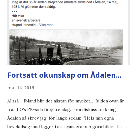
Fortsatt okunskap om Ådalen...
maj 14, 2016
Alltså... Ibland blir det nästan för mycket... Bilden ovan är
från LO's FB-sida tidigare idag. I en diskussion kring
Ådalen så skrev jag för länge sedan: "Hela min egna
bevekelsegrund ligger i att nyansera och göra bilden lite
större än att "svensk militär avrättade hungriga svenska