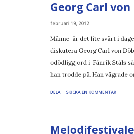
Georg Carl von
februari 19, 2012
Månne är det lite svårt i dagen
diskutera Georg Carl von Döbe
odödliggjord i Fänrik Ståls s
han trodde på. Han vägrade or
lojal mot sina soldater och ci
DELA
SKICKA EN KOMMENTAR
på gång under finska kriget s
lysande militär förmåga och l
under Napoleonkrigen och sto
Melodifestivale