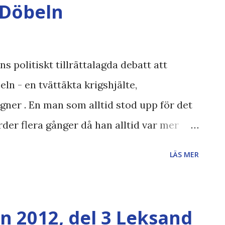
 Döbeln
s politiskt tillrättalagda debatt att
ln - en tvättäkta krigshjälte,
ägner . En man som alltid stod upp för det
der flera gånger då han alltid var mer
vilbefolkningen än sina egna befäl. Gång
LÄS MER
å visade han stort personligt mod och en
ist. Han dömdes till döden några år senare
d rakryggad inför krigsrätten, benådades
n 2012, del 3 Leksand