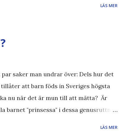
LÄS MER
rhög kvalité annars på framträdandet -
refräng på låten. 2. OPA - "Allting blir bra
talat som om en sista plats var vikt för
l?
3. Dynazty - "Land of broken dreams" ++
försen...
tt par saker man undrar över: Dels hur det
tillåter att barn föds in Sveriges högsta
 nu när det är mun till att mätta? Är
illa barnet "prinsessa" i dessa genusruttna
loggares åsikter om tronarvinge , ironi ,
LÄS MER