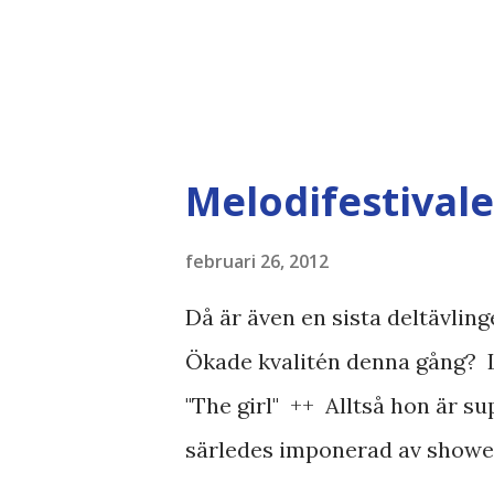
Melodifestival
februari 26, 2012
Då är även en sista deltävling
Ökade kvalitén denna gång? Låt
"The girl" ++ Alltså hon är su
särledes imponerad av showe
bara styltigt ut när hon plac