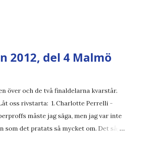
en 2012, del 4 Malmö
en över och de två finaldelarna kvarstår.
 oss rivstarta: 1. Charlotte Perrelli -
perproffs måste jag säga, men jag var inte
n som det pratats så mycket om. Det såg
erades framför skärmarna och sedan fick