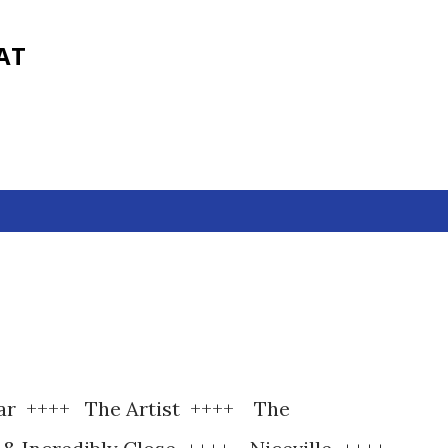
Fortsätt till huvudinnehåll
FAT
Year ++++ The Artist ++++ The