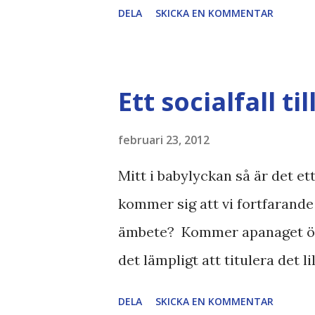
DELA
SKICKA EN KOMMENTAR
promenera tillbaka. Men supe
dock var det alldeles för svag 
igen" + Det kändes väl ärligt 
Ett socialfall til
detta? Plus för ståbas dock. 
Duktigt band som lever 30 år 
februari 23, 2012
Mitt i babylyckan så är det e
kommer sig att vi fortfarande 
ämbete? Kommer apanaget öka
det lämpligt att titulera det l
tider? //Zac Läs även andra b
DELA
SKICKA EN KOMMENTAR