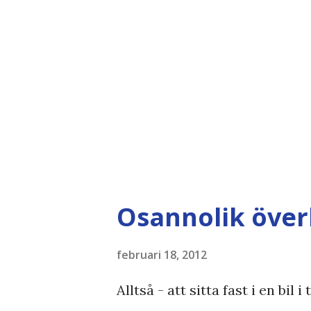
3. Mattias Andréasson - "Förlå
Osannolik över
februari 18, 2012
Alltså - att sitta fast i en bi