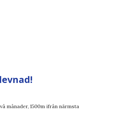
t mig" + Båring och jag sk...
levnad!
l i två månader, 1500m ifrån närmsta