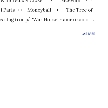
& Incredibly Close ++++ Niceville ++++
i Paris ++ Moneyball +++ The Tree of
 : Jag tror på 'War Horse' - amerikanarna
rier om trofasthet, mod och krig. Själv är
LÄS MER
st' och 'Midnight in Paris'. Oerhört
å rätta stället. Best Performance by an
n Bichir i A Better Life ( ++++ ) George
++++ ) Jean Dujardin i The Artist ( ++++
 Soldier Spy ( ++++ ) B...