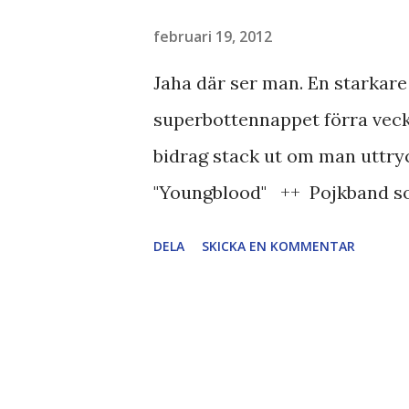
efter ett år på fästning och s
just samma krigsrätt... Det s
februari 19, 2012
då han levde med ett skotthål i
Jaha där ser man. En starkar
superbottennappet förra veckan
bidrag stack ut om man uttrycke
"Youngblood" ++ Pojkband so
ändå lite förvånad att de inte
DELA
SKICKA EN KOMMENTAR
BenHajji - "I mina drömmar" 
en högre tonart. Nervositeten 
närt omöjligt att kommer ner t
Orutinerat. Tråkig låt annars 