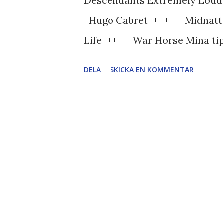
Descendants Extremely Loud 
Hugo Cabret ++++ Midnatt 
Life +++ War Horse Mina tips
är galna i überklassiska histo
DELA
SKICKA EN KOMMENTAR
jag mycket förtjust i 'The Arti
skickliga filmer med hjärtat p
Actor in a Leading Role Demiá
Clooney i The Descendants ( 
) Gary Oldman i Tinker Tailor