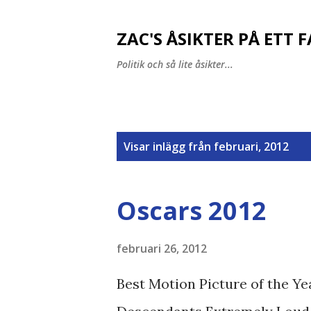
ZAC'S ÅSIKTER PÅ ETT 
Politik och så lite åsikter...
I
Visar inlägg från februari, 2012
n
l
Oscars 2012
ä
g
februari 26, 2012
g
Best Motion Picture of the 