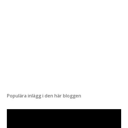
n
t
a
r
Populära inlägg i den här bloggen