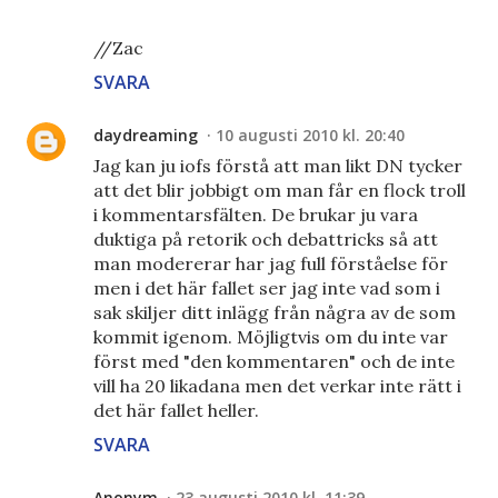
//Zac
SVARA
daydreaming
10 augusti 2010 kl. 20:40
Jag kan ju iofs förstå att man likt DN tycker
att det blir jobbigt om man får en flock troll
i kommentarsfälten. De brukar ju vara
duktiga på retorik och debattricks så att
man modererar har jag full förståelse för
men i det här fallet ser jag inte vad som i
sak skiljer ditt inlägg från några av de som
kommit igenom. Möjligtvis om du inte var
först med "den kommentaren" och de inte
vill ha 20 likadana men det verkar inte rätt i
det här fallet heller.
SVARA
Anonym
23 augusti 2010 kl. 11:39