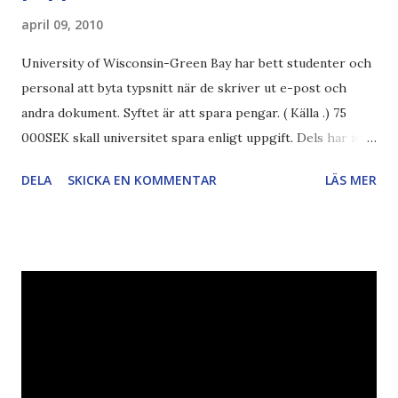
april 09, 2010
University of Wisconsin-Green Bay har bett studenter och
personal att byta typsnitt när de skriver ut e-post och
andra dokument. Syftet är att spara pengar. ( Källa .) 75
000SEK skall universitet spara enligt uppgift. Dels har iofs
artikel"författaren" (översättaren) gjort fel och pratar om
DELA
SKICKA EN KOMMENTAR
LÄS MER
"bläck". Dels så undrar jag om de 30% besparingar -
typsnittet Century Gothic är nämligen också känt för att
vara större och dra mer papper... Annars har vi ju ecofont ?
Källa: National Geographic Magazine //Zac, påminner om
min bloggläsarundersökning Läs även andra bloggares
åsikter om Century Gothic , besparingar , Ecofont ,
klumpiga direktöversättningar , tonerbesparingar , typsnitt
DN , Ex