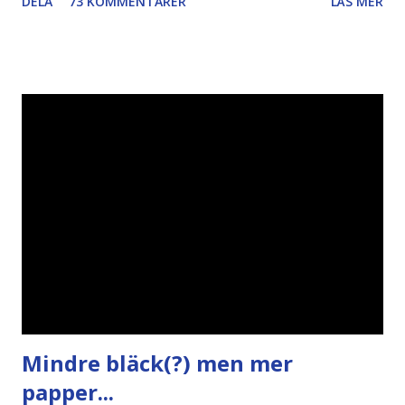
DELA
73 KOMMENTARER
LÄS MER
Piratpartiet FRA-lagen Kultur Upphovsrätten //Zac,
påminner om min bloggläsarundersökning Läs även andra
bloggares åsikter om Piratpartiet , övervakning , privatliv ,
Politik , Boströmssamhället , Alliansen , valaffisch , humor ,
ironi A B 1 2 , E x 1 , SvD , DN
Mindre bläck(?) men mer
papper...