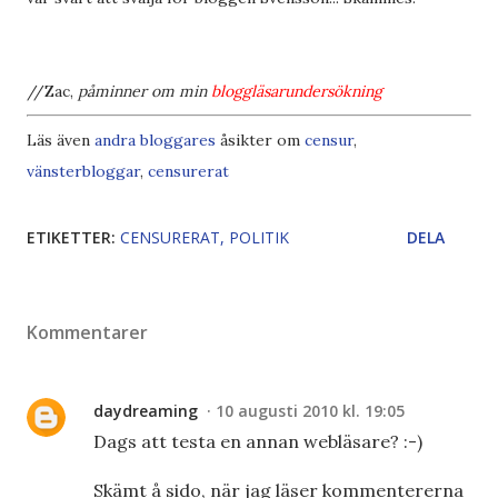
//Zac,
påminner om min
bloggläsarundersökning
Läs även
andra bloggares
åsikter om
censur
,
vänsterbloggar
,
censurerat
ETIKETTER:
CENSURERAT
POLITIK
DELA
Kommentarer
daydreaming
10 augusti 2010 kl. 19:05
Dags att testa en annan webläsare? :-)
Skämt å sido, när jag läser kommentererna