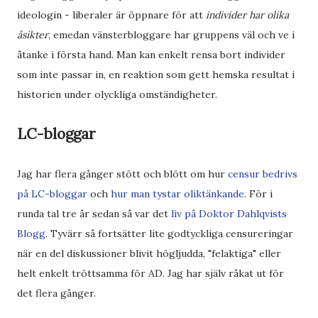
ideologin - liberaler är öppnare för att
individer har olika
åsikter
, emedan vänsterbloggare har gruppens väl och ve i
åtanke i första hand. Man kan enkelt rensa bort individer
som inte passar in, en reaktion som gett hemska resultat i
historien under olyckliga omständigheter.
LC-bloggar
Jag har flera gånger stött och blött om hur
censur bedrivs
på LC-bloggar
och
hur man tystar oliktänkande
. För i
runda tal tre år sedan så var det
liv på Doktor Dahlqvists
Blogg
. Tyvärr så fortsätter lite godtyckliga censureringar
när en del diskussioner blivit högljudda, "felaktiga" eller
helt enkelt tröttsamma för AD. Jag har själv råkat ut för
det flera gånger.