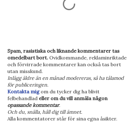
S
Spam, rasistiska och liknande kommentarer tas
k
omedelbart bort.
Ovidkommande, reklaminriktade
i
och förvirrade kommentarer kan också tas bort
c
utan misskund.
k
Inlägg äldre än en månad modereras, så ha tålamod
a
för publiceringen.
e
Kontakta mig
om du tycker dig ha blivit
n
felbehandlad
eller om du vill anmäla någon
k
opassande kommentar
.
o
Och du, snälla, håll dig till ämnet.
m
Alla kommentatorer står för sina egna åsikter.
m
e