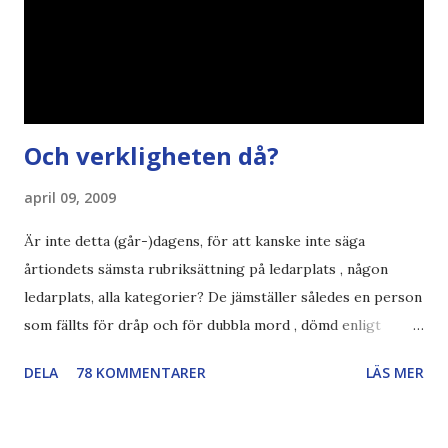
Och verkligheten då?
april 09, 2009
Är inte detta (går-)dagens, för att kanske inte säga
årtiondets sämsta rubriksättning på ledarplats , någon
ledarplats, alla kategorier? De jämställer således en person
som fällts för dråp och för dubbla mord , dömd enligt
konstens regler i en demokrati , som skall avtjäna
DELA
78 KOMMENTARER
LÄS MER
resterande straff i sverige. en som fängslats och torterats
för att ha utfört sina journalistiska principer och skrivit
om demokratiska reformer i hemlandet ... Jag trillade först