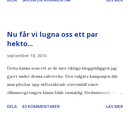
"bläck". Dels så undrar jag om de 30% besparingar -
typsnittet Century Gothic är nämligen också känt för att
vara större och dra mer papper... Annars har vi ju ecofont ?
Källa: National Geographic Magazine //Zac, påminner om
Nu får vi lugna oss ett par
min bloggläsarundersökning Läs även andra bloggares
hekto...
åsikter om Century Gothic , besparingar , Ecofont ,
klumpiga direktöversättningar , tonerbesparingar , typsnitt
september 18, 2010
DN , Ex
Detta känns som ett av de mer viktiga blogginläggen jag
gjort under denna valrörelse. Den vulgära kampanjen där
man plockar upp utförsäkrade extremfall emot
Alliansregeringen känns både osmaklig, fördummande och
rent ut sagt ovärdig en svensk valrörelse. Lovvärt försök
DELA
63 KOMMENTARER
LÄS MER
Och nej, det handlar absolut inte om att jag negligerar eller
nedvärderar svårt sjuka människor med berättelser som är
svåra att ta in. Det handlar om att vi nu får dessa extremfall