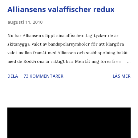
Alliansens valaffischer redux
augusti 11, 2010
Nu har Alliansen släppt sina affischer. Jag tycker de är
skitsnygga, valet av bandspelarsymboler för att klargöra
valet mellan framåt med Alliansen och snabbspolning bakåt
med de RödGröna är riktigt bra: Men låt mig föreslå en
också... Rösta Pirat Mer om... Politik Bodströmsamhället
DELA
73 KOMMENTARER
LÄS MER
Piratpartiet FRA-lagen Kultur Upphovsrätten //Zac,
påminner om min bloggläsarundersökning Läs även andra
bloggares åsikter om Piratpartiet , övervakning , privatliv ,
Politik , Boströmssamhället , Alliansen , valaffisch , humor ,
ironi A B 1 2 , E x 1 , SvD , DN