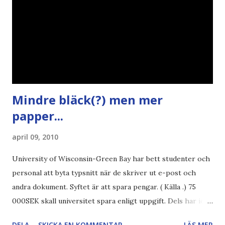
Mindre bläck(?) men mer
papper...
april 09, 2010
University of Wisconsin-Green Bay har bett studenter och
personal att byta typsnitt när de skriver ut e-post och
andra dokument. Syftet är att spara pengar. ( Källa .) 75
000SEK skall universitet spara enligt uppgift. Dels har iofs
artikel"författaren" (översättaren) gjort fel och pratar om
DELA
SKICKA EN KOMMENTAR
LÄS MER