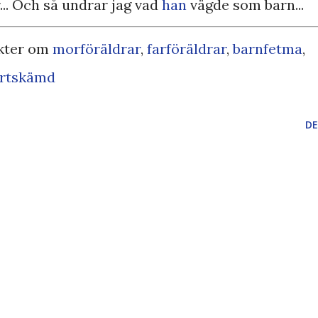
.. Och så undrar jag vad
han
vägde som barn...
kter om
morföräldrar
,
farföräldrar
,
barnfetma
,
rtskämd
DE