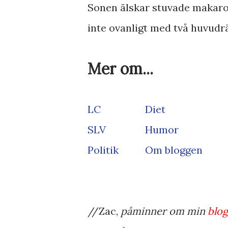
Sonen älskar stuvade makaron
inte ovanligt med två huvudrätt
Mer om...
LC
Diet
SLV
Humor
Politik
Om bloggen
//Zac,
påminner om min
blo