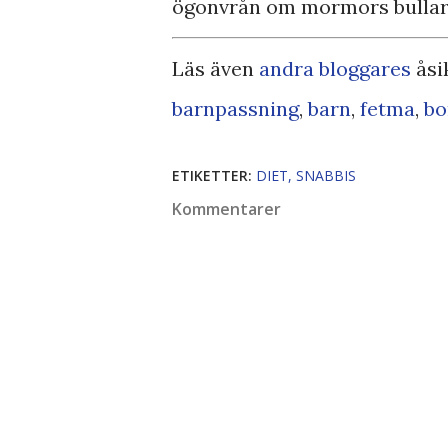
ögonvrån om mormors bullar.
Läs även
andra bloggares
åsi
barnpassning
,
barn
,
fetma
,
bo
ETIKETTER:
DIET
SNABBIS
Kommentarer