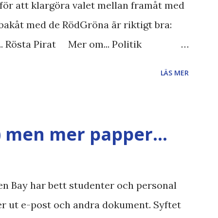
för att klargöra valet mellan framåt med
bakåt med de RödGröna är riktigt bra:
.. Rösta Pirat Mer om... Politik
iet FRA-lagen Kultur Upphovsrätten
LÄS MER
gläsarundersökning Läs även andra
et , övervakning , privatliv , Politik ,
 valaffisch , humor , ironi A B 1 2 , E x 1 ,
) men mer papper...
n Bay har bett studenter och personal
ver ut e-post och andra dokument. Syftet