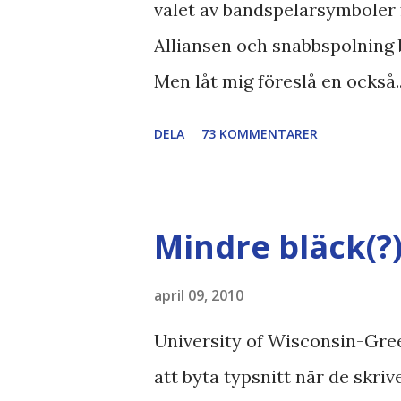
valet av bandspelarsymboler 
Alliansen och snabbspolning 
Men låt mig föreslå en också.
Bodströmsamhället Piratpart
DELA
73 KOMMENTARER
//Zac, påminner om min blog
bloggares åsikter om Piratparti
Boströmssamhället , Alliansen ,
Mindre bläck(?
SvD , DN
april 09, 2010
University of Wisconsin-Gree
att byta typsnitt när de skri