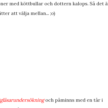
er med köttbullar och dottern kalops. Så det ä
er att välja mellan... ;o)
ggläsarundersökning
och påminns med en tår i