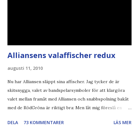
Alliansens valaffischer redux
augusti 11, 2010
Nu har Alliansen släppt sina affischer. Jag tycker de är
skitsnygga, valet av bandspelarsymboler för att klargöra
valet mellan framåt med Alliansen och snabbspolning bakåt
med de RödGröna är riktigt bra: Men låt mig föreslå en
också... Rösta Pirat Mer om... Politik Bodströmsamhället
DELA
73 KOMMENTARER
LÄS MER
Piratpartiet FRA-lagen Kultur Upphovsrätten //Zac,
påminner om min bloggläsarundersökning Läs även andra