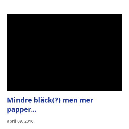
bloggares åsikter om Piratpartiet , övervakning , privatliv ,
Politik , Boströmssamhället , Alliansen , valaffisch , humor ,
ironi A B 1 2 , E x 1 , SvD , DN
Mindre bläck(?) men mer
papper...
april 09, 2010