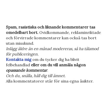
S
Spam, rasistiska och liknande kommentarer tas
k
omedelbart bort.
Ovidkommande, reklaminriktade
i
och förvirrade kommentarer kan också tas bort
c
utan misskund.
k
Inlägg äldre än en månad modereras, så ha tålamod
a
för publiceringen.
e
Kontakta mig
om du tycker dig ha blivit
n
felbehandlad
eller om du vill anmäla någon
k
opassande kommentar
.
o
Och du, snälla, håll dig till ämnet.
m
Alla kommentatorer står för sina egna åsikter.
m
e
n
t
a