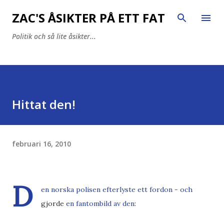
Fortsätt till huvudinnehåll
ZAC'S ÅSIKTER PÅ ETT FAT
Politik och så lite åsikter...
Hittat den!
februari 16, 2010
D
en norska polisen efterlyste ett fordon - och
gjorde
en fantombild av den
: