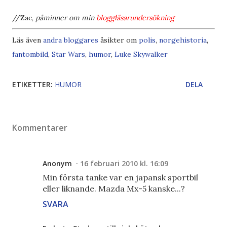
//Zac,
påminner om min
bloggläsarundersökning
Läs även
andra bloggares
åsikter om
polis
,
norgehistoria
,
fantombild
,
Star Wars
,
humor
,
Luke Skywalker
ETIKETTER:
HUMOR
DELA
Kommentarer
Anonym
16 februari 2010 kl. 16:09
Min första tanke var en japansk sportbil
eller liknande. Mazda Mx-5 kanske...?
SVARA