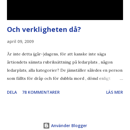
Och verkligheten då?
april 09, 2009
Är inte detta (går-)dagens, för att kanske inte säga
årtiondets sämsta rubriksättning på ledarplats , någon
ledarplats, alla kategorier? De jämställer således en person
som fällts för dråp och för dubbla mord , dömd enligt
konstens regler i en demokrati , som skall avtjäna
DELA
78 KOMMENTARER
LÄS MER
resterande straff i sverige. en som fängslats och torterats
för att ha utfört sina journalistiska principer och skrivit
om demokratiska reformer i hemlandet ... Jag trillade först
på Expressens ledare på Nyhetstorken , men var tvungen
Använder Blogger
att kolla upp om det verkligen var sant - trodde faktiskt