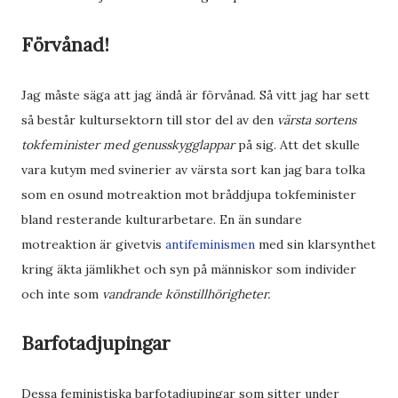
Förvånad!
Jag måste säga att jag ändå är förvånad. Så vitt jag har sett
så består kultursektorn till stor del av den
värsta sortens
tokfeminister med genusskygglappar
på sig. Att det skulle
vara kutym med svinerier av värsta sort kan jag bara tolka
som en osund motreaktion mot bråddjupa tokfeminister
bland resterande kulturarbetare. En än sundare
motreaktion är givetvis
antifeminismen
med sin klarsynthet
kring äkta jämlikhet och syn på människor som individer
och inte som
vandrande könstillhörigheter.
Barfotadjupingar
Dessa feministiska barfotadjupingar som sitter under