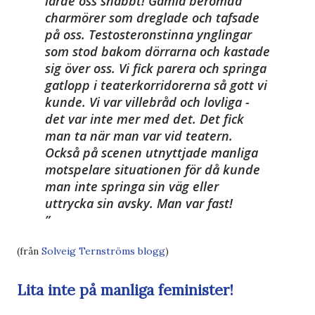
lärde oss snabbt! Gamla berömda
charmörer som dreglade och tafsade
på oss. Testosteronstinna ynglingar
som stod bakom dörrarna och kastade
sig över oss. Vi fick parera och springa
gatlopp i teaterkorridorerna så gott vi
kunde. Vi var villebråd och lovliga -
det var inte mer med det. Det fick
man ta när man var vid teatern.
Också på scenen utnyttjade manliga
motspelare situationen för då kunde
man inte springa sin väg eller
uttrycka sin avsky. Man var fast!
(från
Solveig Ternströms blogg
)
Lita inte på manliga feminister!