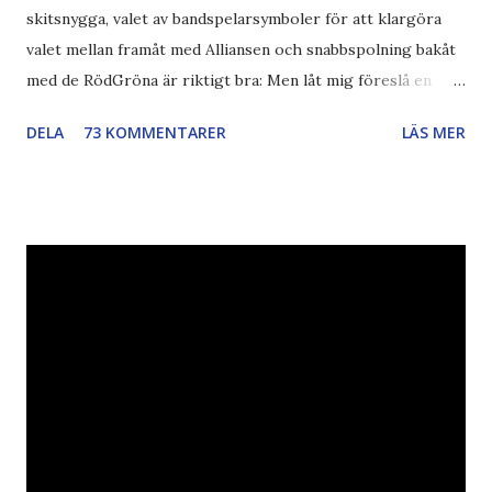
skitsnygga, valet av bandspelarsymboler för att klargöra
valet mellan framåt med Alliansen och snabbspolning bakåt
med de RödGröna är riktigt bra: Men låt mig föreslå en
också... Rösta Pirat Mer om... Politik Bodströmsamhället
DELA
73 KOMMENTARER
LÄS MER
Piratpartiet FRA-lagen Kultur Upphovsrätten //Zac,
påminner om min bloggläsarundersökning Läs även andra
bloggares åsikter om Piratpartiet , övervakning , privatliv ,
Politik , Boströmssamhället , Alliansen , valaffisch , humor ,
ironi A B 1 2 , E x 1 , SvD , DN