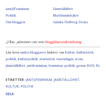
(anti)Feminism
Jämställdhet
Politik
Marklundsfejket
Om bloggen
Annika Östberg Deasy
//Zac,
påminner om min
bloggläsarundersökning
Läs även
andra bloggares
åsikter om
Kultur
,
kulturstöd
,
politik
,
kulturpolitik
,
statsstöd
,
vuxendagis
,
ironi
,
jämställdhet
,
antifeminism
,
feminism
,
politik
,
genus
SvD
1
,
Ex
ETIKETTER:
(ANTI)FEMINISM
JÄMSTÄLLDHET
KULTUR
POLITIK
DELA