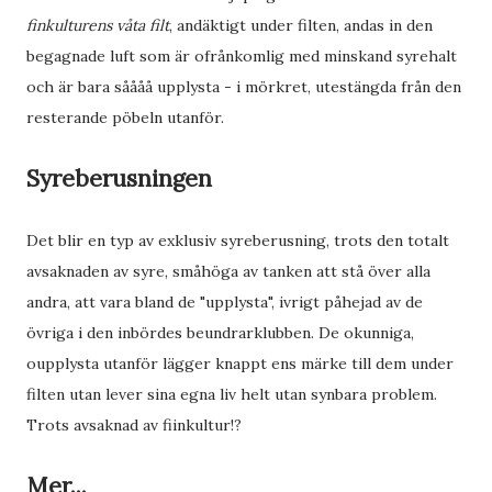
finkulturens våta filt
, andäktigt under filten, andas in den
begagnade luft som är ofrånkomlig med minskand syrehalt
och är bara såååå upplysta - i mörkret, utestängda från den
resterande pöbeln utanför.
Syreberusningen
Det blir en typ av exklusiv syreberusning, trots den totalt
avsaknaden av syre, småhöga av tanken att stå över alla
andra, att vara bland de "upplysta", ivrigt påhejad av de
övriga i den inbördes beundrarklubben. De okunniga,
oupplysta utanför lägger knappt ens märke till dem under
filten utan lever sina egna liv helt utan synbara problem.
Trots avsaknad av fiinkultur!?
Mer...