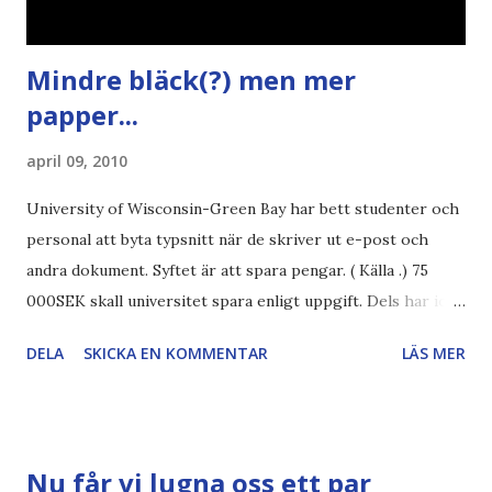
Mindre bläck(?) men mer
papper...
april 09, 2010
University of Wisconsin-Green Bay har bett studenter och
personal att byta typsnitt när de skriver ut e-post och
andra dokument. Syftet är att spara pengar. ( Källa .) 75
000SEK skall universitet spara enligt uppgift. Dels har iofs
artikel"författaren" (översättaren) gjort fel och pratar om
DELA
SKICKA EN KOMMENTAR
LÄS MER
"bläck". Dels så undrar jag om de 30% besparingar -
typsnittet Century Gothic är nämligen också känt för att
vara större och dra mer papper... Annars har vi ju ecofont ?
Källa: National Geographic Magazine //Zac, påminner om
Nu får vi lugna oss ett par
min bloggläsarundersökning Läs även andra bloggares