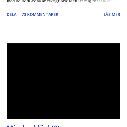
med de RödGröna är riktigt bra: Men låt mig föreslå en
också... Rösta Pirat Mer om... Politik Bodströmsamhället
DELA
73 KOMMENTARER
LÄS MER
Piratpartiet FRA-lagen Kultur Upphovsrätten //Zac,
påminner om min bloggläsarundersökning Läs även andra
bloggares åsikter om Piratpartiet , övervakning , privatliv ,
Politik , Boströmssamhället , Alliansen , valaffisch , humor ,
ironi A B 1 2 , E x 1 , SvD , DN