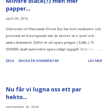
Mindre bläck(?) men mer
papper...
april 09, 2010
University of Wisconsin-Green Bay har bett studenter och
personal att byta typsnitt när de skriver ut e-post och
andra dokument. Syftet är att spara pengar. ( Källa .) 75
000SEK skall universitet spara enligt uppgift. Dels har iofs
artikel"författaren" (översättaren) gjort fel och pratar om
DELA
SKICKA EN KOMMENTAR
LÄS MER
"bläck". Dels så undrar jag om de 30% besparingar -
typsnittet Century Gothic är nämligen också känt för att
vara större och dra mer papper... Annars har vi ju ecofont ?
Källa: National Geographic Magazine //Zac, påminner om
Nu får vi lugna oss ett par
min bloggläsarundersökning Läs även andra bloggares
hekto...
åsikter om Century Gothic , besparingar , Ecofont ,
klumpiga direktöversättningar , tonerbesparingar , typsnitt
september 18, 2010