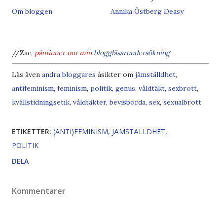
Om bloggen
Annika Östberg Deasy
//Zac,
påminner om min
bloggläsarundersökning
Läs även
andra bloggares
åsikter om
jämställdhet
,
antifeminism
,
feminism
,
politik
,
genus
,
våldtäkt
,
sexbrott
,
kvällstidningsetik
,
våldtäkter
,
bevisbörda
,
sex
,
sexualbrott
ETIKETTER:
(ANTI)FEMINISM
JÄMSTÄLLDHET
POLITIK
DELA
Kommentarer