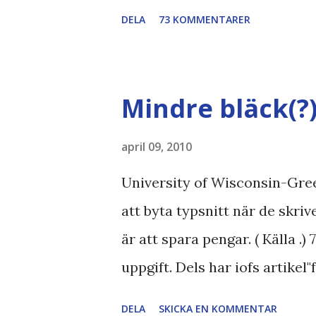
Bodströmsamhället Piratpart
DELA
73 KOMMENTARER
//Zac, påminner om min blog
bloggares åsikter om Piratparti
Boströmssamhället , Alliansen ,
Mindre bläck(?
SvD , DN
april 09, 2010
University of Wisconsin-Gree
att byta typsnitt när de skri
är att spara pengar. ( Källa .)
uppgift. Dels har iofs artikel"
pratar om "bläck". Dels så u
DELA
SKICKA EN KOMMENTAR