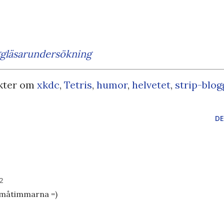
ggläsarundersökning
kter om
xkdc
,
Tetris
,
humor
,
helvetet
,
strip-blog
DE
2
 småtimmarna =)