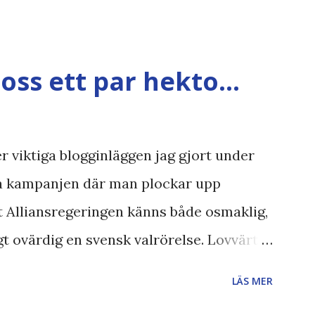
nämligen också känt för att vara större
ar vi ju ecofont ? Källa: National
 påminner om min
oss ett par hekto...
även andra bloggares åsikter om Century
t , klumpiga direktöversättningar ,
N , Ex
r viktiga blogginläggen jag gjort under
ra kampanjen där man plockar upp
 Alliansregeringen känns både osmaklig,
 ovärdig en svensk valrörelse. Lovvärt
solut inte om att jag negligerar eller
LÄS MER
iskor med berättelser som är svåra att