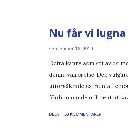
typsnittet Century Gothic är 
och dra mer papper... Annars h
Geographic Magazine //Zac,
Nu får vi lugna 
bloggläsarundersökning Läs 
Gothic , besparingar , Ecofon
september 18, 2010
tonerbesparingar , typsnitt D
Detta känns som ett av de me
denna valrörelse. Den vulgä
utförsäkrade extremfall emot
fördummande och rent ut sagt
försök Och nej, det handlar ab
DELA
63 KOMMENTARER
nedvärderar svårt sjuka männ