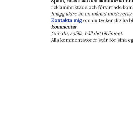
S
Spam, rasistiska och liknande komm
k
reklaminriktade och förvirrade kom
i
Inlägg äldre än en månad modereras, 
c
Kontakta mig
om du tycker dig ha bl
k
kommentar
.
a
Och du, snälla, håll dig till ämnet.
e
Alla kommentatorer står för sina eg
n
k
o
m
m
e
n
t
a
r