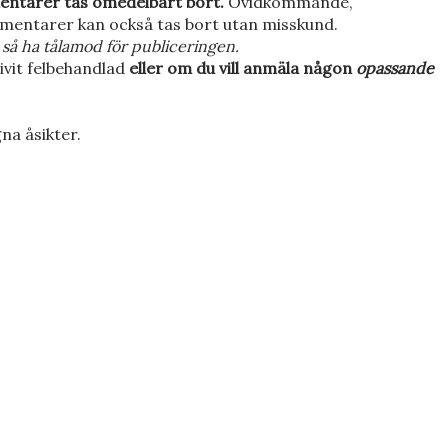
entarer tas omedelbart bort.
Ovidkommande,
mentarer kan också tas bort utan misskund.
så ha tålamod för publiceringen.
ivit felbehandlad
eller om du vill anmäla någon
opassande
na åsikter.