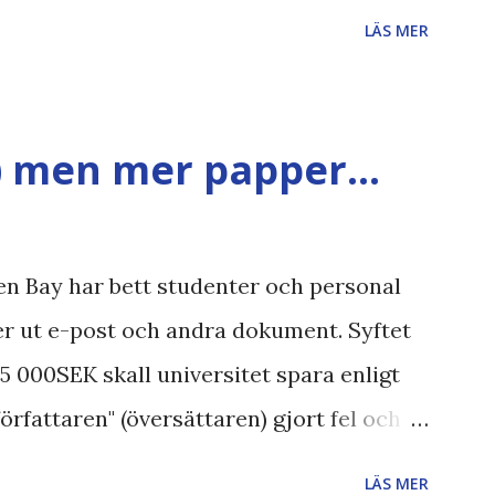
iet FRA-lagen Kultur Upphovsrätten
LÄS MER
gläsarundersökning Läs även andra
et , övervakning , privatliv , Politik ,
 valaffisch , humor , ironi A B 1 2 , E x 1 ,
) men mer papper...
n Bay har bett studenter och personal
ver ut e-post och andra dokument. Syftet
 75 000SEK skall universitet spara enligt
författaren" (översättaren) gjort fel och
ndrar jag om de 30% besparingar -
LÄS MER