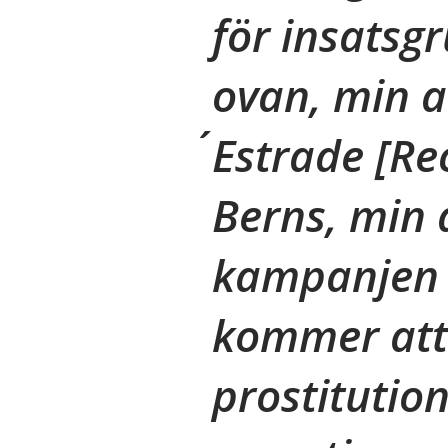
för insatsg
ovan, min 
´Estrade
[Re
Berns, min
kampanjen 
kommer att l
prostitution