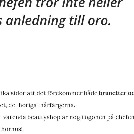
efen tror inte heller
s anledning till oro.
 slika sidor att det förekommer både
brunetter o
et, de "horiga" hårfärgerna.
- varenda beautyshop är nog i ögonen på chefe
 horhus!