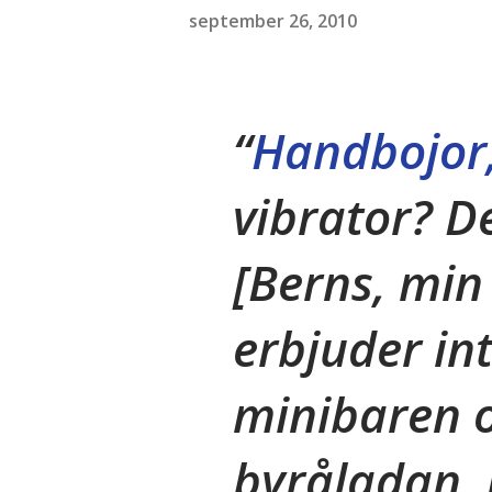
september 26, 2010
Handbojor,
vibrator? De
[Berns, mi
erbjuder int
minibaren o
byråladan, 