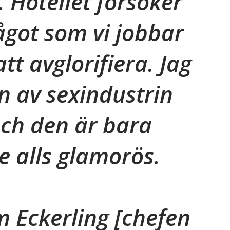
. Hotellet försöker
något som vi jobbar
tt avglorifiera. Jag
n av sexindustrin
och den är bara
e alls glamorös.
m Eckerling
[chefen