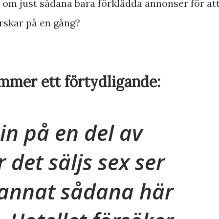
r om just sådana bara förklädda annonser för at
orskar på en gång?
ommer ett förtydligande:
in på en del av
 det säljs sex ser
annat sådana här