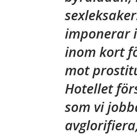
sexleksaker
imponerar i
inom kort f
mot prostitu
Hotellet för
som vi jobba
avglorifiera