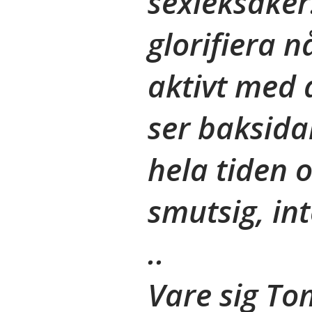
sexleksaker
glorifiera 
aktivt med a
ser baksida
hela tiden 
smutsig, int
..
Vare sig To