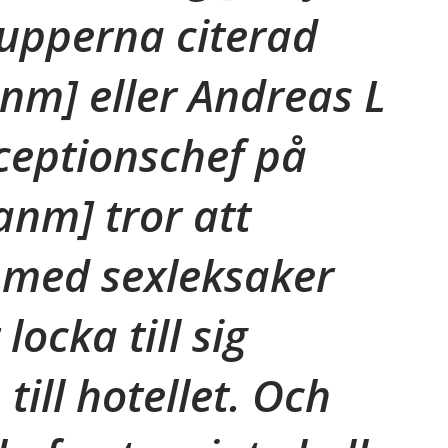
rupperna citerad
anm]
eller Andreas L
ceptionschef på
 anm]
tror att
med sexleksaker
ocka till sig
 till hotellet. Och