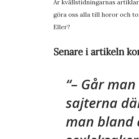
Är kvällstidningarnas artikla
göra oss alla till horor och t
Eller?
Senare i artikeln k
– Går man 
sajterna där
man bland 