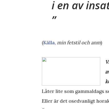
i en av ins
(
Källa,
min fetstil och anm
)
V
a
k
Låter lite som gammaldags s
Eller är det osedvanligt hora