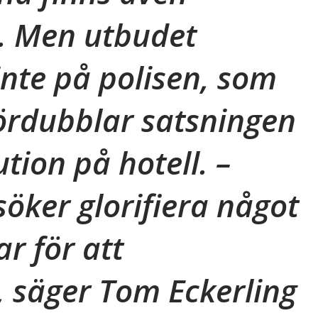
. Men utbudet
nte på polisen, som
ördubblar satsningen
tion på hotell. –
söker glorifiera något
r för att
, säger Tom Eckerling