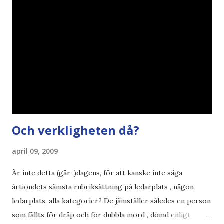
åsikter om Century Gothic , besparingar , Ecofont ,
klumpiga direktöversättningar , tonerbesparingar , typsnitt
DN , Ex
Och verkligheten då?
april 09, 2009
Är inte detta (går-)dagens, för att kanske inte säga
årtiondets sämsta rubriksättning på ledarplats , någon
ledarplats, alla kategorier? De jämställer således en person
som fällts för dråp och för dubbla mord , dömd enligt