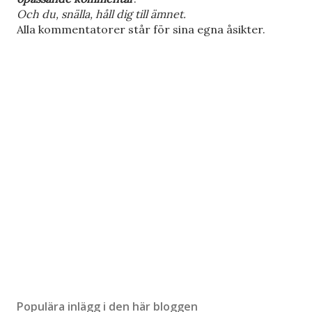
o
Och du, snälla, håll dig till ämnet.
m
Alla kommentatorer står för sina egna åsikter.
m
e
n
t
a
r
Populära inlägg i den här bloggen