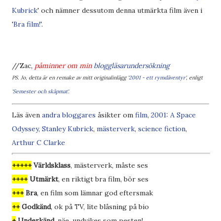
Kubrick
' och nämner dessutom denna utmärkta film även i
'
Bra film!
'.
//Zac,
påminner om min
bloggläsarundersökning
PS. Jo, detta är en remake av mitt originalinlägg '
2001 - ett rymdäventyr
', enligt
'
Semester och skåpmat
'.
Läs även
andra bloggares
åsikter om
film
,
2001: A Space
Odyssey
,
Stanley Kubrick
,
mästerverk
,
science fiction
,
Arthur C Clarke
+++++
Världsklass
, mästerverk, måste ses
++++
Utmärkt
, en riktigt bra film, bör ses
+++
Bra
, en film som lämnar god eftersmak
++
Godkänd
, ok på TV, lite blåsning på bio
+
Underkänd
, näe, undvikes som pesten!