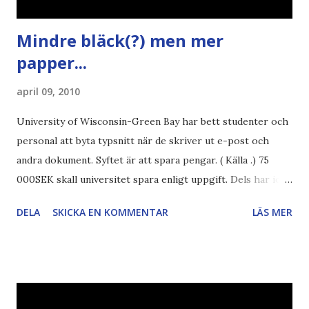
Mindre bläck(?) men mer
papper...
april 09, 2010
University of Wisconsin-Green Bay har bett studenter och
personal att byta typsnitt när de skriver ut e-post och
andra dokument. Syftet är att spara pengar. ( Källa .) 75
000SEK skall universitet spara enligt uppgift. Dels har iofs
artikel"författaren" (översättaren) gjort fel och pratar om
DELA
SKICKA EN KOMMENTAR
LÄS MER
"bläck". Dels så undrar jag om de 30% besparingar -
typsnittet Century Gothic är nämligen också känt för att
vara större och dra mer papper... Annars har vi ju ecofont ?
Källa: National Geographic Magazine //Zac, påminner om
min bloggläsarundersökning Läs även andra bloggares