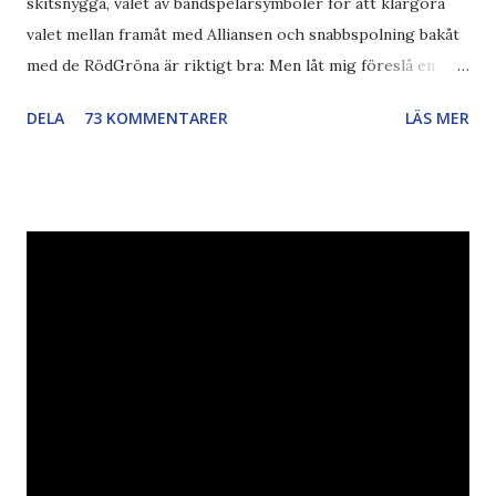
skitsnygga, valet av bandspelarsymboler för att klargöra
valet mellan framåt med Alliansen och snabbspolning bakåt
med de RödGröna är riktigt bra: Men låt mig föreslå en
också... Rösta Pirat Mer om... Politik Bodströmsamhället
DELA
73 KOMMENTARER
LÄS MER
Piratpartiet FRA-lagen Kultur Upphovsrätten //Zac,
påminner om min bloggläsarundersökning Läs även andra
bloggares åsikter om Piratpartiet , övervakning , privatliv ,
Politik , Boströmssamhället , Alliansen , valaffisch , humor ,
ironi A B 1 2 , E x 1 , SvD , DN