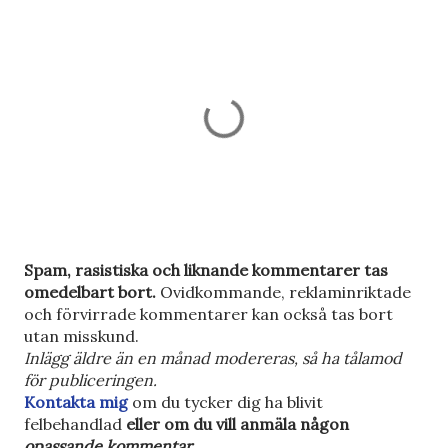
S
Spam, rasistiska och liknande kommentarer tas
k
omedelbart bort.
Ovidkommande, reklaminriktade
i
och förvirrade kommentarer kan också tas bort
c
utan misskund.
k
Inlägg äldre än en månad modereras, så ha tålamod
a
för publiceringen.
e
Kontakta mig
om du tycker dig ha blivit
n
felbehandlad
eller om du vill anmäla någon
k
opassande kommentar
.