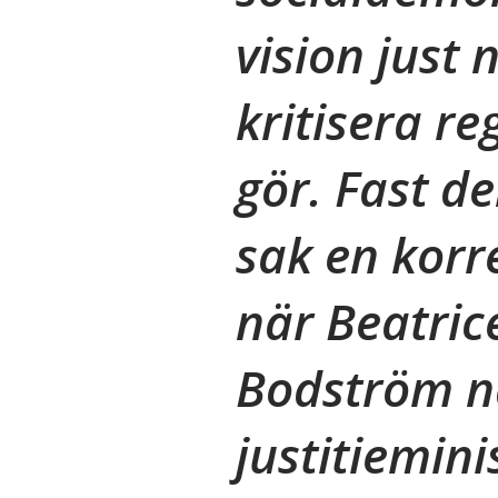
vision just 
kritisera re
gör. Fast d
sak en korre
när Beatric
Bodström n
justitiemini