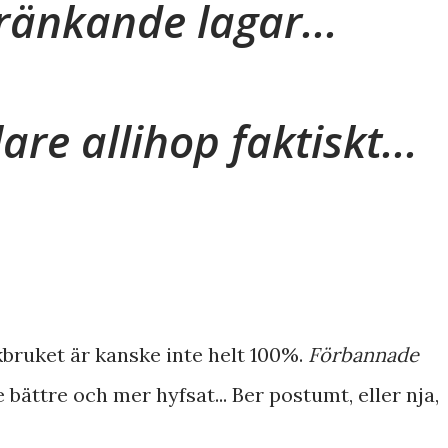
kränkande lagar...
are allihop faktiskt...
åkbruket är kanske inte helt 100%.
Förbannade
e bättre och mer hyfsat... Ber postumt, eller nja,