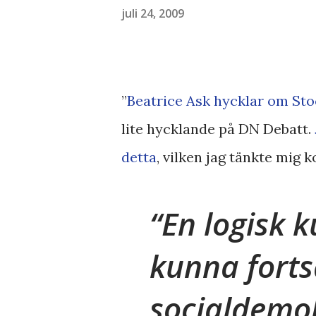
juli 24, 2009
”
Beatrice Ask hycklar om S
lite hycklande på DN Debatt.
detta
, vilken jag tänkte mig
En logisk k
kunna forts
socialdemo