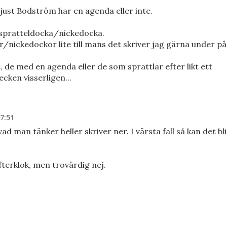
a just Bodström har en agenda eller inte.
 spratteldocka/nickedocka.
/nickedockor lite till mans det skriver jag gärna under på
t, de med en agenda eller de som sprattlar efter likt ett
cken visserligen...
7:51
d man tänker heller skriver ner. I värsta fall så kan det bli
erklok, men trovärdig nej.