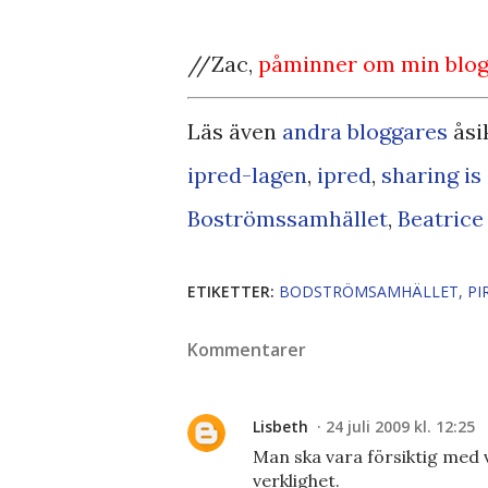
//Zac,
påminner om min
blo
Läs även
andra bloggares
åsi
ipred-lagen
,
ipred
,
sharing is
Boströmssamhället
,
Beatrice
ETIKETTER:
BODSTRÖMSAMHÄLLET
PI
Kommentarer
Lisbeth
24 juli 2009 kl. 12:25
Man ska vara försiktig med va
verklighet.