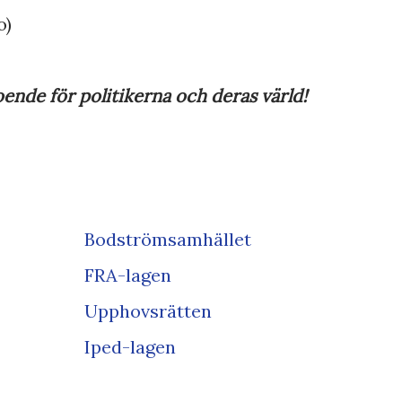
o)
oende för politikerna och deras värld!
Bodströmsamhället
FRA-lagen
Upphovsrätten
Iped-lagen