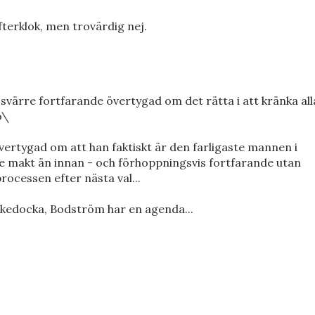
erklok, men trovärdig nej.
ssvärre fortfarande övertygad om det rätta i att kränka all
o\
vertygad om att han faktiskt är den farligaste mannen i
e makt än innan - och förhoppningsvis fortfarande utan
rocessen efter nästa val...
ckedocka, Bodström har en agenda...