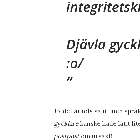
integritets
Djävla gyckl
:o/
Jo, det är iofs sant, men spr
gycklare
kanske hade låtit lit
postpost
om ursäkt!