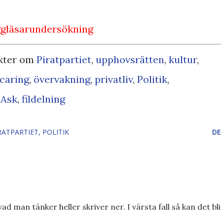
ggläsarundersökning
kter om
Piratpartiet
,
upp
hovsrätten
,
kultur
,
 caring
,
övervakning
,
privatliv
,
Politik
,
 Ask
,
fildelning
RATPARTIET
POLITIK
DE
d man tänker heller skriver ner. I värsta fall så kan det bli