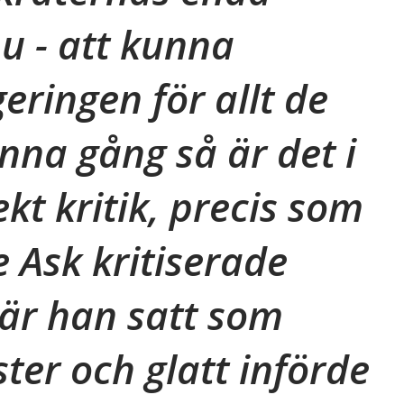
nu - att kunna
geringen för allt de
enna gång så är det i
kt kritik, precis som
e Ask kritiserade
är han satt som
ster och glatt införde