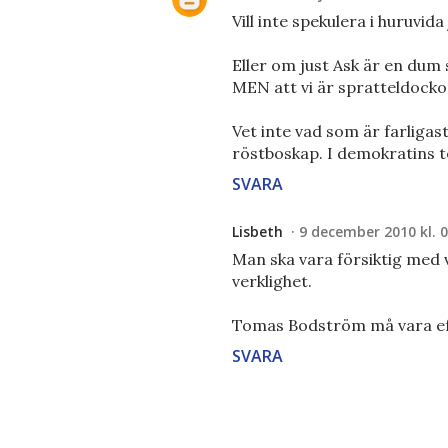
Vill inte spekulera i huruvid
Eller om just Ask är en dum
MEN att vi är spratteldockor
Vet inte vad som är farligas
röstboskap. I demokratins te
SVARA
Lisbeth
9 december 2010 kl. 0
Man ska vara försiktig med va
verklighet.
Tomas Bodström må vara eft
SVARA