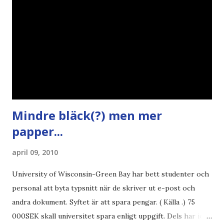
Mindre bläck(?) men mer
papper...
april 09, 2010
University of Wisconsin-Green Bay har bett studenter och
personal att byta typsnitt när de skriver ut e-post och
andra dokument. Syftet är att spara pengar. ( Källa .) 75
000SEK skall universitet spara enligt uppgift. Dels har iofs