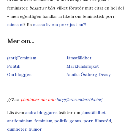
feminister,
besatt av kön
, vilket förstör mitt citat en hel del
- men egentligen handlar artikeln om feministisk porr,
minns ni
? En
massa liv om porr
just nu?!
Mer om...
(anti)Feminism
Jämställdhet
Politik
Marklundsfejket
Om bloggen
Annika Östberg Deasy
//Zac,
påminner om min
bloggläsarundersökning
Läs även
andra bloggares
åsikter om
jämställdhet
,
antifeminism
,
feminism
,
politik
,
genus
,
porr
,
filmstöd
,
dumheter
,
humor