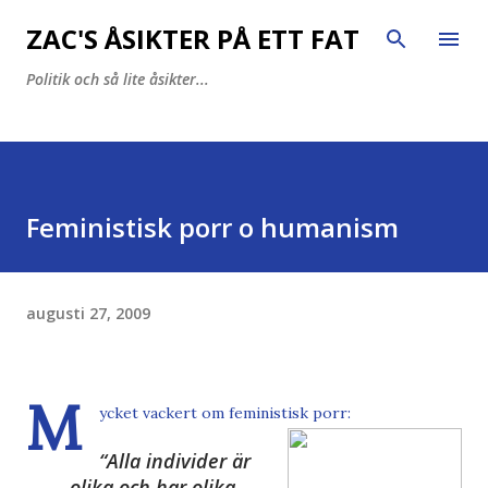
Fortsätt till huvudinnehåll
ZAC'S ÅSIKTER PÅ ETT FAT
Politik och så lite åsikter...
Feministisk porr o humanism
augusti 27, 2009
M
ycket vackert om
feministisk porr
:
Alla
individer
är
olika och har olika