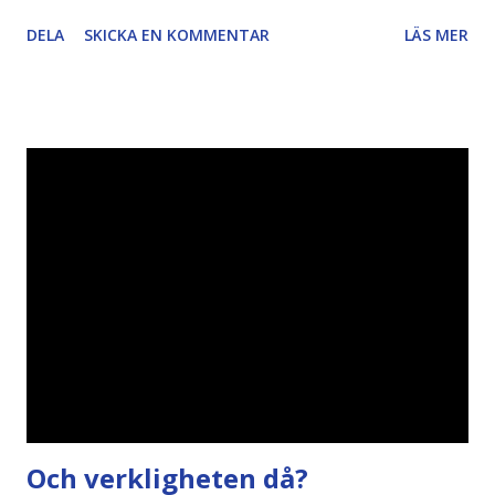
artikel"författaren" (översättaren) gjort fel och pratar om
DELA
SKICKA EN KOMMENTAR
LÄS MER
"bläck". Dels så undrar jag om de 30% besparingar -
typsnittet Century Gothic är nämligen också känt för att
vara större och dra mer papper... Annars har vi ju ecofont ?
Källa: National Geographic Magazine //Zac, påminner om
min bloggläsarundersökning Läs även andra bloggares
åsikter om Century Gothic , besparingar , Ecofont ,
klumpiga direktöversättningar , tonerbesparingar , typsnitt
DN , Ex
Och verkligheten då?