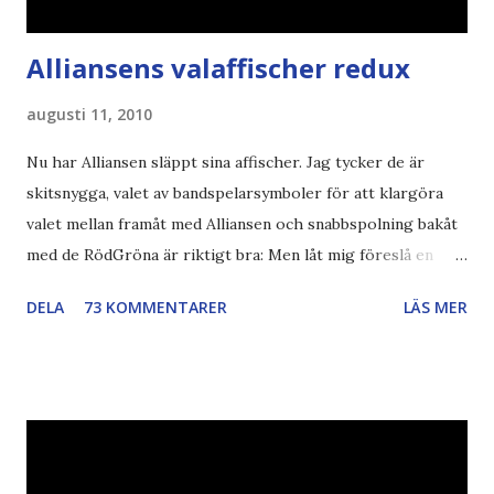
Alliansens valaffischer redux
augusti 11, 2010
Nu har Alliansen släppt sina affischer. Jag tycker de är
skitsnygga, valet av bandspelarsymboler för att klargöra
valet mellan framåt med Alliansen och snabbspolning bakåt
med de RödGröna är riktigt bra: Men låt mig föreslå en
också... Rösta Pirat Mer om... Politik Bodströmsamhället
DELA
73 KOMMENTARER
LÄS MER
Piratpartiet FRA-lagen Kultur Upphovsrätten //Zac,
påminner om min bloggläsarundersökning Läs även andra
bloggares åsikter om Piratpartiet , övervakning , privatliv ,
Politik , Boströmssamhället , Alliansen , valaffisch , humor ,
ironi A B 1 2 , E x 1 , SvD , DN