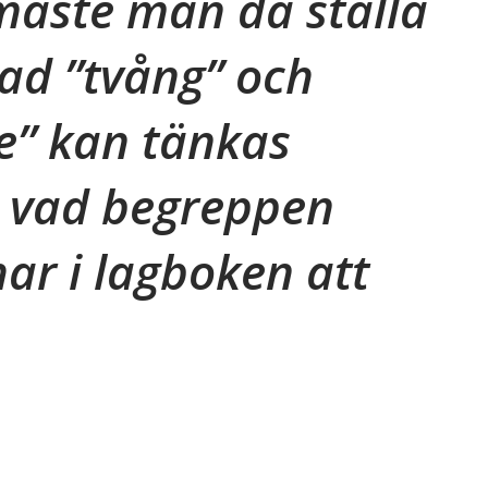
måste man då ställa
vad ”tvång” och
e” kan tänkas
h vad begreppen
har i lagboken att