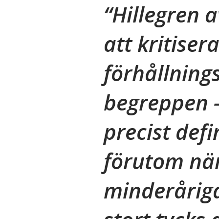
Hillegren a
att kritiser
förhållnings
begreppen –
precist def
förutom när 
minderårig