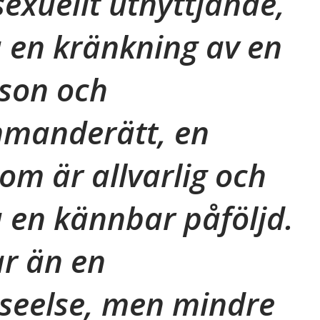
sexuellt utnyttjande,
ga en kränkning av en
rson och
mmanderätt, en
om är allvarlig och
 en kännbar påföljd.
r än en
seelse, men mindre