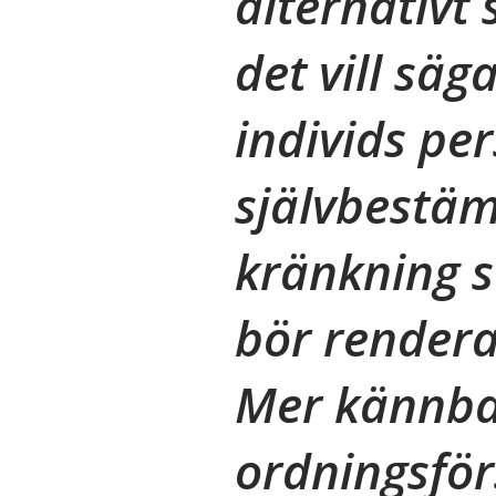
alternativt 
det vill sä
individs pe
självbestä
kränkning s
bör rendera
Mer kännba
ordningsför