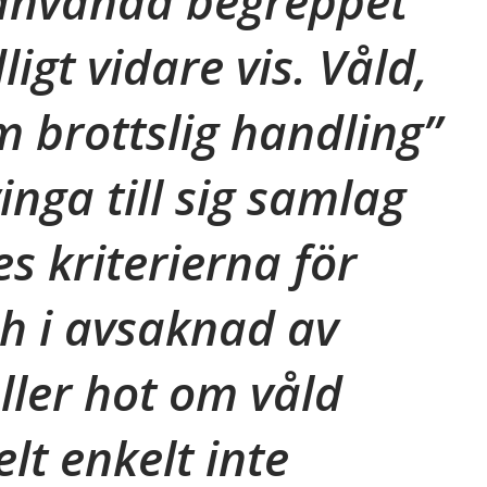
 använda begreppet
ligt vidare vis. Våld,
m brottslig handling”
vinga till sig samlag
s kriterierna för
ch i avsaknad av
eller hot om våld
elt enkelt inte