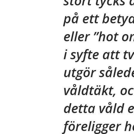
stort tycks
på ett betyd
eller ”hot o
i syfte att t
utgör sålede
våldtäkt, o
detta våld 
föreligger h