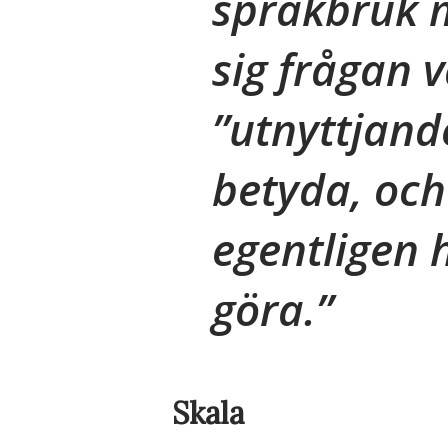
språkbruk 
sig frågan 
”utnyttjand
betyda, oc
egentligen 
göra.
Skala