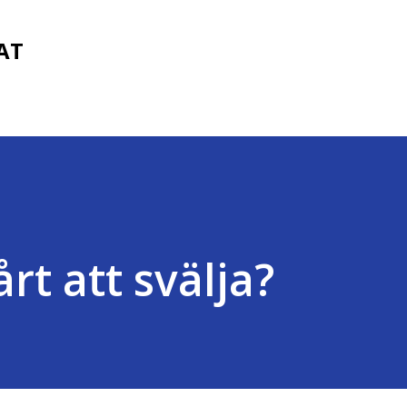
Fortsätt till huvudinnehåll
FAT
årt att svälja?