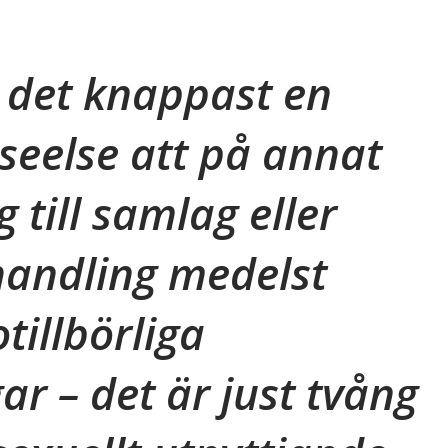
 det knappast en
seelse att på annat
g till samlag eller
handling medelst
otillbörliga
ar – det är just tvång