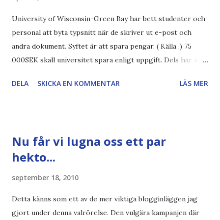
University of Wisconsin-Green Bay har bett studenter och
personal att byta typsnitt när de skriver ut e-post och
andra dokument. Syftet är att spara pengar. ( Källa .) 75
000SEK skall universitet spara enligt uppgift. Dels har iofs
artikel"författaren" (översättaren) gjort fel och pratar om
DELA
SKICKA EN KOMMENTAR
LÄS MER
"bläck". Dels så undrar jag om de 30% besparingar -
typsnittet Century Gothic är nämligen också känt för att
vara större och dra mer papper... Annars har vi ju ecofont ?
Källa: National Geographic Magazine //Zac, påminner om
Nu får vi lugna oss ett par
min bloggläsarundersökning Läs även andra bloggares
hekto...
åsikter om Century Gothic , besparingar , Ecofont ,
klumpiga direktöversättningar , tonerbesparingar , typsnitt
september 18, 2010
DN , Ex
Detta känns som ett av de mer viktiga blogginläggen jag
gjort under denna valrörelse. Den vulgära kampanjen där