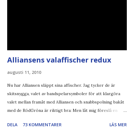
Alliansens valaffischer redux
augusti 11, 2010
Nu har Alliansen släppt sina affischer. Jag tycker de är
skitsnygga, valet av bandspelarsymboler för att klargöra
valet mellan framåt med Alliansen och snabbspolning bakåt
med de RödGröna är riktigt bra: Men låt mig föreslå en
också... Rösta Pirat Mer om... Politik Bodströmsamhället
DELA
73 KOMMENTARER
LÄS MER
Piratpartiet FRA-lagen Kultur Upphovsrätten //Zac,