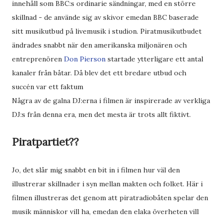
innehåll som BBC:s ordinarie sändningar, med en större
skillnad - de använde sig av skivor emedan BBC baserade
sitt musikutbud på livemusik i studion. Piratmusikutbudet
ändrades snabbt när den amerikanska miljonären och
entreprenören
Don Pierson
startade ytterligare ett antal
kanaler från båtar. Då blev det ett bredare utbud och
succén var ett faktum
Några av de galna DJ:erna i filmen är inspirerade av verkliga
DJ:s från denna era, men det mesta är trots allt fiktivt.
Piratpartiet??
Jo, det slår mig snabbt en bit in i filmen hur väl den
illustrerar skillnader i syn mellan makten och folket. Här i
filmen illustreras det genom att piratradiobåten spelar den
musik människor vill ha, emedan den elaka överheten vill