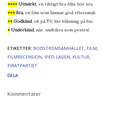
++++
Utmärkt
, en riktigt bra film, bör ses
+++
Bra
, en film som lämnar god eftersmak
++
Godkänd
, ok på TV, lite blåsning på bio
+
Underkänd
, näe, undvikes som pesten!
ETIKETTER:
BODSTRÖMSAMHÄLLET
FILM
FILMRECENSION
IPED-LAGEN
KULTUR
PIRATPARTIET
DELA
Kommentarer