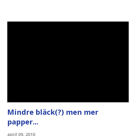
påminner om min bloggläsarundersökning Läs även andra
bloggares åsikter om Piratpartiet , övervakning , privatliv ,
Politik , Boströmssamhället , Alliansen , valaffisch , humor ,
ironi A B 1 2 , E x 1 , SvD , DN
Mindre bläck(?) men mer
papper...
april 09, 2010