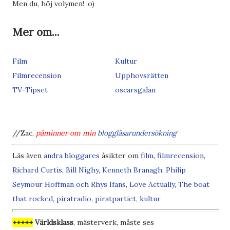
Men du, höj volymen! :o)
Mer om...
Film
Kultur
Filmrecension
Upphovsrätten
TV-Tipset
oscarsgalan
//Zac,
påminner om min
bloggläsarundersökning
Läs även
andra bloggares
åsikter om
film
,
filmrecension
,
Richard Curtis
,
Bill Nighy
,
Kenneth Branagh
,
Philip
Seymour Hoffman och Rhys Ifans
,
Love Actually
,
The boat
that rocked
,
piratradio
,
piratpartiet
,
kultur
+++++
Världsklass
, mästerverk, måste ses