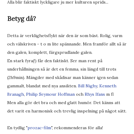
Alla blir faktiskt lyckligare ju mer kulturen sprids...
Betyg då?
Detta är verklighetsflykt när den är som bäst. Rolig, varm
och välskriven - t o m lite spännande. Men framför allt så är
den galen, komplett, färgsprudlande galen.
En stark fyra(!) får den faktiskt. Ser man rent på
underhållningen så är det en femma, sin längd till trots
(2h9min). Mängder med skådisar man känner igen sedan
gammalt, blandat med nya ansikten.
Bill Nighy
,
Kenneth
Branagh
,
Philip Seymour Hoffman
och
Rhys Ifans
m fl
Men alla gör det bra och med glatt humör. Det känns att
det varit en harmonisk och trevlig inspelning på något sätt.
En tydlig "
prozac-film
", rekommenderas för alla!