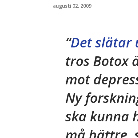
augusti 02, 2009
Det slätar
tros Botox 
mot depres
Ny forskning
ska kunna h
må bättre, 