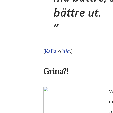
bättre ut.
(
Källa
o
här
.)
Grina?!
V
m
m