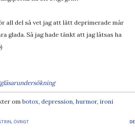
ör all del så vet jag att lätt deprimerade mår
ra glada. Så jag hade tänkt att jag låtsas ha
)
ggläsarundersökning
kter om
botox
,
depression
,
hurmor
,
ironi
STRIN
ÖVRIGT
DE