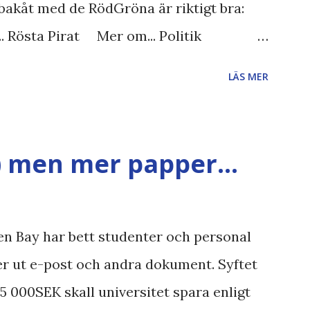
bakåt med de RödGröna är riktigt bra:
.. Rösta Pirat Mer om... Politik
iet FRA-lagen Kultur Upphovsrätten
LÄS MER
gläsarundersökning Läs även andra
et , övervakning , privatliv , Politik ,
 valaffisch , humor , ironi A B 1 2 , E x 1 ,
) men mer papper...
n Bay har bett studenter och personal
ver ut e-post och andra dokument. Syftet
 75 000SEK skall universitet spara enligt