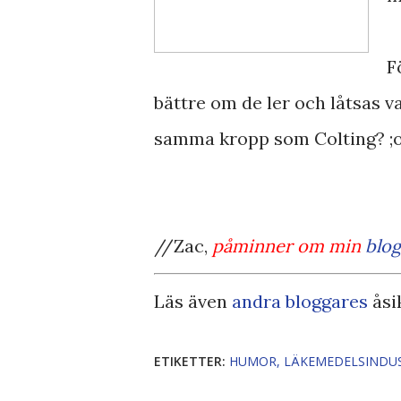
F
bättre om de ler och låtsas va
samma kropp som Colting? ;o
//Zac,
påminner om min
blo
Läs även
andra bloggares
åsi
ETIKETTER:
HUMOR
LÄKEMEDELSINDU