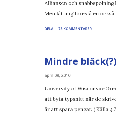
Alliansen och snabbspolning 
Men låt mig föreslå en också.
Bodströmsamhället Piratpart
DELA
73 KOMMENTARER
//Zac, påminner om min blog
bloggares åsikter om Piratparti
Boströmssamhället , Alliansen ,
Mindre bläck(?
SvD , DN
april 09, 2010
University of Wisconsin-Gree
att byta typsnitt när de skri
är att spara pengar. ( Källa .)