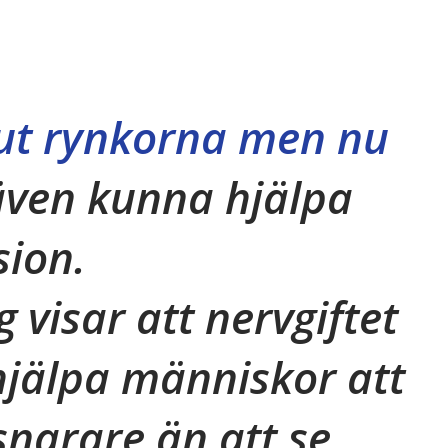
 ut rynkorna men nu
även kunna hjälpa
sion.
 visar att nervgiftet
jälpa människor att
snarare än att se