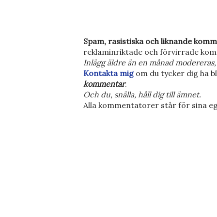
S
Spam, rasistiska och liknande komm
k
reklaminriktade och förvirrade kom
i
Inlägg äldre än en månad modereras, 
c
Kontakta mig
om du tycker dig ha bl
k
kommentar
.
a
Och du, snälla, håll dig till ämnet.
e
Alla kommentatorer står för sina eg
n
k
o
m
m
e
n
t
a
r