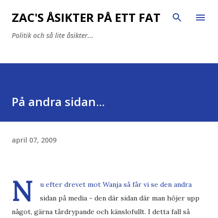
Fortsätt till huvudinnehåll
ZAC'S ÅSIKTER PÅ ETT FAT
Politik och så lite åsikter...
På andra sidan...
april 07, 2009
N
u efter drevet mot Wanja så får vi se den andra
sidan på media - den där sidan där man höjer upp
något, gärna tårdrypande och känslofullt. I detta fall så