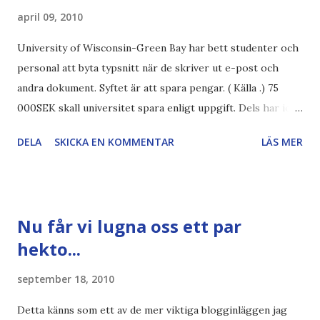
april 09, 2010
University of Wisconsin-Green Bay har bett studenter och
personal att byta typsnitt när de skriver ut e-post och
andra dokument. Syftet är att spara pengar. ( Källa .) 75
000SEK skall universitet spara enligt uppgift. Dels har iofs
artikel"författaren" (översättaren) gjort fel och pratar om
DELA
SKICKA EN KOMMENTAR
LÄS MER
"bläck". Dels så undrar jag om de 30% besparingar -
typsnittet Century Gothic är nämligen också känt för att
vara större och dra mer papper... Annars har vi ju ecofont ?
Källa: National Geographic Magazine //Zac, påminner om
Nu får vi lugna oss ett par
min bloggläsarundersökning Läs även andra bloggares
hekto...
åsikter om Century Gothic , besparingar , Ecofont ,
klumpiga direktöversättningar , tonerbesparingar , typsnitt
september 18, 2010
DN , Ex
Detta känns som ett av de mer viktiga blogginläggen jag