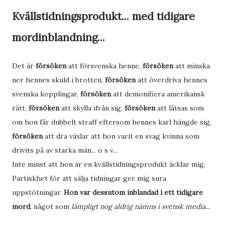
Kvällstidningsprodukt... med tidigare
mordinblandning...
Det är
försöken
att försvenska henne,
försöken
att minska
ner hennes skuld i brotten,
försöken
att överdriva hennes
svenska kopplingar,
försöken
att demonifiera amerikansk
rätt,
försöken
att skylla ifrån sig,
försöken
att låtsas som
om hon får dubbelt straff eftersom hennes karl hängde sig,
försöken
att dra växlar att hon varit en svag kvinna som
drivits på av starka män... o s v...
Inte minst att hon är en kvällstidningsprodukt äcklar mig.
Partiskhet för att sälja tidningar ger mig sura
uppstötningar.
Hon var dessutom inblandad i ett tidigare
mord
, något som
lämpligt nog aldrig nämns i svensk media...