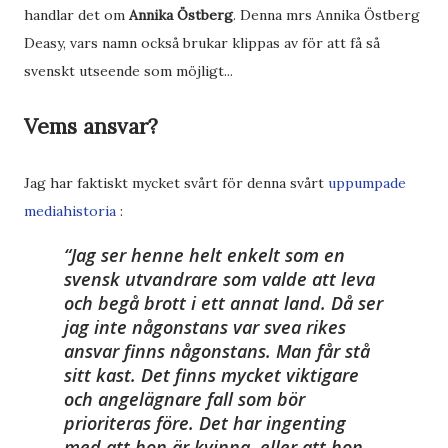
handlar det om
Annika Östberg
. Denna mrs Annika Östberg
Deasy, vars namn också brukar klippas av för att få så
svenskt utseende som möjligt...
Vems ansvar?
Jag har faktiskt mycket svårt för denna svårt
uppumpade
mediahistoria
:
Jag ser henne helt enkelt som en
svensk utvandrare som valde att leva
och begå brott i ett annat land. Då ser
jag inte någonstans var svea rikes
ansvar finns någonstans. Man får stå
sitt kast. Det finns mycket viktigare
och angelägnare fall som bör
prioriteras före. Det har ingenting
med att hon är kvinna, eller att hon