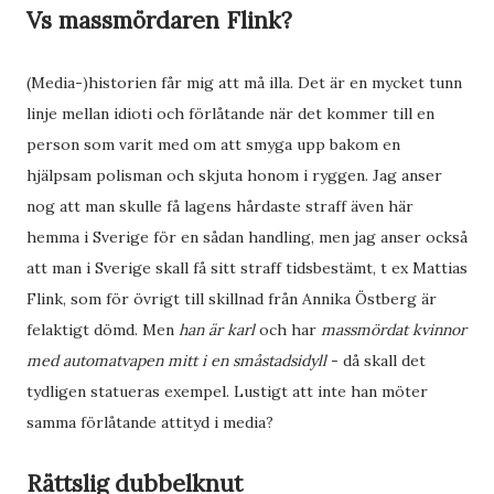
Vs massmördaren Flink?
(Media-)historien får mig att må illa. Det är en mycket tunn
linje mellan idioti och förlåtande när det kommer till en
person som varit med om att smyga upp bakom en
hjälpsam polisman och skjuta honom i ryggen. Jag anser
nog att man skulle få lagens hårdaste straff även här
hemma i Sverige för en sådan handling, men jag anser också
att man i Sverige skall få sitt straff tidsbestämt, t ex Mattias
Flink, som för övrigt till skillnad från Annika Östberg är
felaktigt dömd. Men
han är karl
och har
massmördat kvinnor
med automatvapen mitt i en småstadsidyll
- då skall det
tydligen statueras exempel. Lustigt att inte han möter
samma förlåtande attityd i media?
Rättslig dubbelknut