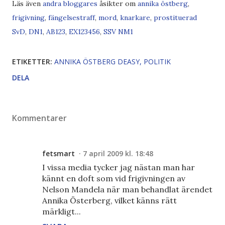
Läs även
andra bloggares
åsikter om
annika östberg
,
frigivning
,
fängelsestraff
,
mord
,
knarkare
,
prostituerad
SvD
,
DN
1
,
AB
1
2
3
,
EX
1
2
34
5
6
,
SSV
NM
1
ETIKETTER:
ANNIKA ÖSTBERG DEASY
POLITIK
DELA
Kommentarer
fetsmart
7 april 2009 kl. 18:48
I vissa media tycker jag nästan man har
kännt en doft som vid frigivningen av
Nelson Mandela när man behandlat ärendet
Annika Österberg, vilket känns rätt
märkligt...