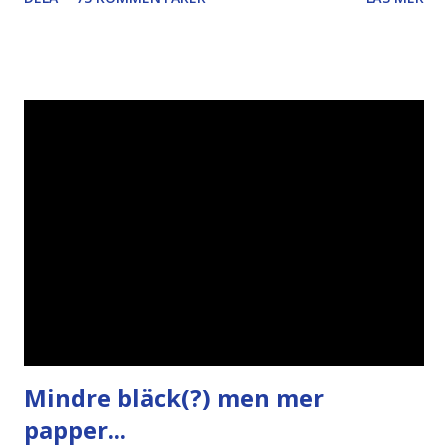
Piratpartiet FRA-lagen Kultur Upphovsrätten //Zac,
påminner om min bloggläsarundersökning Läs även andra
bloggares åsikter om Piratpartiet , övervakning , privatliv ,
Politik , Boströmssamhället , Alliansen , valaffisch , humor ,
ironi A B 1 2 , E x 1 , SvD , DN
Mindre bläck(?) men mer
papper...