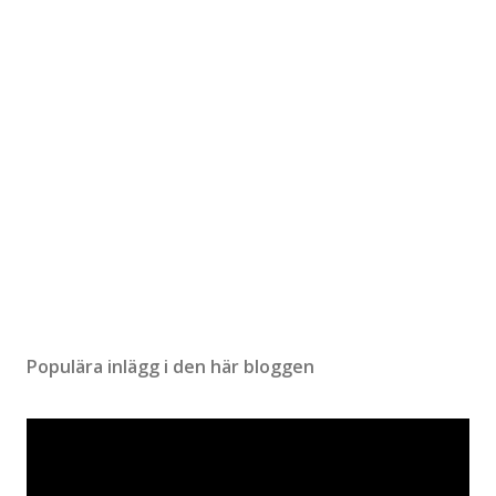
t
a
r
Populära inlägg i den här bloggen