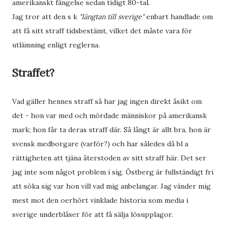
amerikanskt fängelse sedan tidigt 80-tal.
Jag tror att den s k
"längtan till sverige"
enbart handlade om
att få sitt straff tidsbestämt, vilket det måste vara för
utlämning enligt reglerna.
Straffet?
Vad gäller hennes straff så har jag ingen direkt åsikt om
det - hon var med och mördade människor på amerikansk
mark; hon får ta deras straff där. Så långt är allt bra, hon är
svensk medborgare (varför?) och har således då bl a
rättigheten att tjäna återstoden av sitt straff här. Det ser
jag inte som något problem i sig. Östberg är fullständigt fri
att söka sig var hon vill vad mig anbelangar. Jag vänder mig
mest mot den oerhört vinklade historia som media i
sverige underblåser för att få sälja lösupplagor.