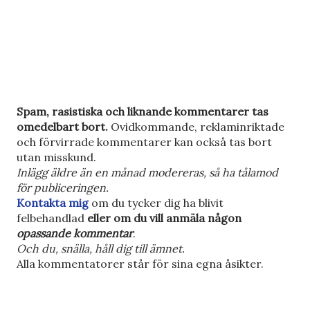
S
Spam, rasistiska och liknande kommentarer tas
k
omedelbart bort.
Ovidkommande, reklaminriktade
i
och förvirrade kommentarer kan också tas bort
c
utan misskund.
k
Inlägg äldre än en månad modereras, så ha tålamod
a
för publiceringen.
e
Kontakta mig
om du tycker dig ha blivit
n
felbehandlad
eller om du vill anmäla någon
k
opassande kommentar
.
o
Och du, snälla, håll dig till ämnet.
m
Alla kommentatorer står för sina egna åsikter.
m
e
n