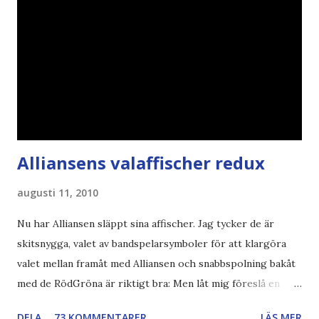
Alliansens valaffischer redux
augusti 11, 2010
Nu har Alliansen släppt sina affischer. Jag tycker de är
skitsnygga, valet av bandspelarsymboler för att klargöra
valet mellan framåt med Alliansen och snabbspolning bakåt
med de RödGröna är riktigt bra: Men låt mig föreslå en
också... Rösta Pirat Mer om... Politik Bodströmsamhället
DELA
73 KOMMENTARER
LÄS MER