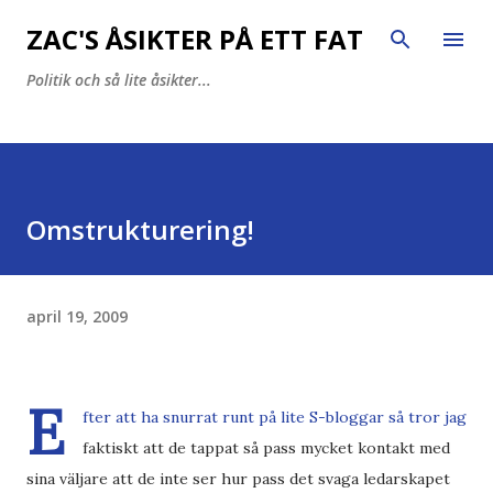
Fortsätt till huvudinnehåll
ZAC'S ÅSIKTER PÅ ETT FAT
Politik och så lite åsikter...
Omstrukturering!
april 19, 2009
E
fter att ha snurrat runt på lite S-bloggar så tror jag
faktiskt att de tappat så pass mycket kontakt med
sina väljare att de inte ser hur pass det svaga ledarskapet