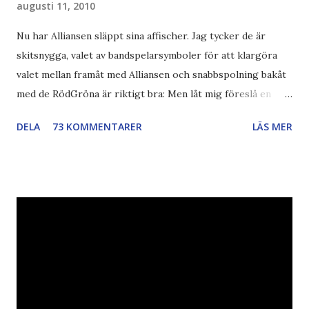
augusti 11, 2010
Nu har Alliansen släppt sina affischer. Jag tycker de är
skitsnygga, valet av bandspelarsymboler för att klargöra
valet mellan framåt med Alliansen och snabbspolning bakåt
med de RödGröna är riktigt bra: Men låt mig föreslå en
också... Rösta Pirat Mer om... Politik Bodströmsamhället
DELA
73 KOMMENTARER
LÄS MER
Piratpartiet FRA-lagen Kultur Upphovsrätten //Zac,
påminner om min bloggläsarundersökning Läs även andra
bloggares åsikter om Piratpartiet , övervakning , privatliv ,
Politik , Boströmssamhället , Alliansen , valaffisch , humor ,
ironi A B 1 2 , E x 1 , SvD , DN