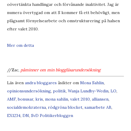
oövertänkta handlingar och förvånande inaktivitet. Jag är
numera övertygad om att S kommer få ett behövligt, men
plågsamt förnyelsearbete och omstrukturering på halsen
efter valet 2010.
Mer om detta
//Zac,
påminner om min
bloggläsarundersökning
Läs även
andra bloggares
åsikter om
Mona Sahlin
,
opinionsundersökning
,
politik
,
Wanja Lundby-Wedin
,
LO
,
AMF
,
bonusar
,
kris
,
mona sahlin
,
valet 2010
,
alliansen
,
socialdemokraterna
,
rödgröna blocket
,
samarbete
AB
,
EX
1
2
3
4
,
DN
,
SvD
Politikerbloggen