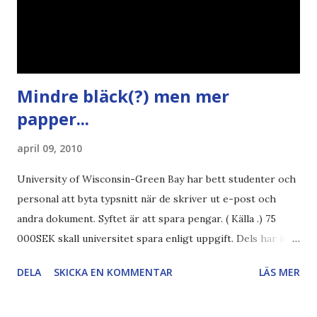
Mindre bläck(?) men mer
papper...
april 09, 2010
University of Wisconsin-Green Bay har bett studenter och
personal att byta typsnitt när de skriver ut e-post och
andra dokument. Syftet är att spara pengar. ( Källa .) 75
000SEK skall universitet spara enligt uppgift. Dels har iofs
artikel"författaren" (översättaren) gjort fel och pratar om
DELA
SKICKA EN KOMMENTAR
LÄS MER
"bläck". Dels så undrar jag om de 30% besparingar -
typsnittet Century Gothic är nämligen också känt för att