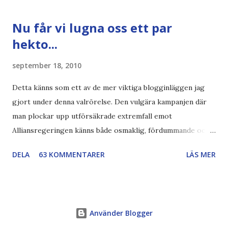
vara större och dra mer papper... Annars har vi ju ecofont ?
Källa: National Geographic Magazine //Zac, påminner om
Nu får vi lugna oss ett par
min bloggläsarundersökning Läs även andra bloggares
hekto...
åsikter om Century Gothic , besparingar , Ecofont ,
klumpiga direktöversättningar , tonerbesparingar , typsnitt
september 18, 2010
DN , Ex
Detta känns som ett av de mer viktiga blogginläggen jag
gjort under denna valrörelse. Den vulgära kampanjen där
man plockar upp utförsäkrade extremfall emot
Alliansregeringen känns både osmaklig, fördummande och
rent ut sagt ovärdig en svensk valrörelse. Lovvärt försök
DELA
63 KOMMENTARER
LÄS MER
Och nej, det handlar absolut inte om att jag negligerar eller
nedvärderar svårt sjuka människor med berättelser som är
svåra att ta in. Det handlar om att vi nu får dessa extremfall
uppslagna på löpsedlarna som om det vore det normala.
Använder Blogger
Det handlar dels om fyrkantig byråkrati och ett lovvärt