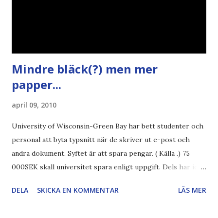
Mindre bläck(?) men mer
papper...
april 09, 2010
University of Wisconsin-Green Bay har bett studenter och
personal att byta typsnitt när de skriver ut e-post och
andra dokument. Syftet är att spara pengar. ( Källa .) 75
000SEK skall universitet spara enligt uppgift. Dels har iofs
artikel"författaren" (översättaren) gjort fel och pratar om
DELA
SKICKA EN KOMMENTAR
LÄS MER
"bläck". Dels så undrar jag om de 30% besparingar -
typsnittet Century Gothic är nämligen också känt för att