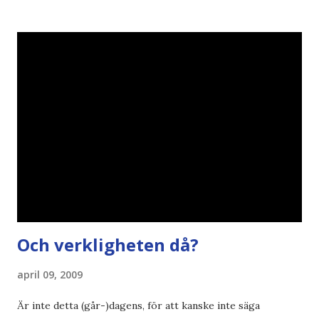
vara större och dra mer papper... Annars har vi ju ecofont ?
Källa: National Geographic Magazine //Zac, påminner om
min bloggläsarundersökning Läs även andra bloggares
åsikter om Century Gothic , besparingar , Ecofont ,
klumpiga direktöversättningar , tonerbesparingar , typsnitt
DN , Ex
Och verkligheten då?
april 09, 2009
Är inte detta (går-)dagens, för att kanske inte säga