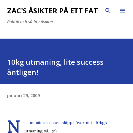
Fortsätt till huvudinnehåll
ZAC'S ÅSIKTER PÅ ETT FAT
Politik och så lite åsikter...
10kg utmaning, lite success
äntligen!
januari 29, 2009
N
ja, nu när stressen släppt över mitt 10kgs
utmaning så... ;o)