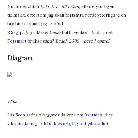
Nu är det alltså
1,5kg kvar till målet
, eller egentligen
delmålet, eftersom jag skall fortsätta neråt ytterligare en
bra bit till innan jag är nöjd.
8,5kg på (i praktiken) exakt åtta veckor... Vad är det
Fetsmart
brukar säga?
Beach 2009 - here I come!
Diagram
//Zac
Läs även andra bloggares åsikter om
Bantning
,
diet
,
viktminskning
,
lc
,
lchf
,
lowcarb
,
lågkolhydratsdiet