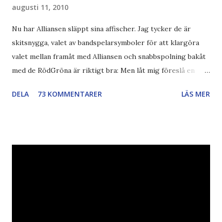
augusti 11, 2010
Nu har Alliansen släppt sina affischer. Jag tycker de är
skitsnygga, valet av bandspelarsymboler för att klargöra
valet mellan framåt med Alliansen och snabbspolning bakåt
med de RödGröna är riktigt bra: Men låt mig föreslå en
också... Rösta Pirat Mer om... Politik Bodströmsamhället
DELA
73 KOMMENTARER
LÄS MER
Piratpartiet FRA-lagen Kultur Upphovsrätten //Zac,
påminner om min bloggläsarundersökning Läs även andra
bloggares åsikter om Piratpartiet , övervakning , privatliv ,
Politik , Boströmssamhället , Alliansen , valaffisch , humor ,
ironi A B 1 2 , E x 1 , SvD , DN