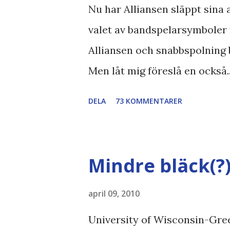
Nu har Alliansen släppt sina a
valet av bandspelarsymboler 
Alliansen och snabbspolning 
Men låt mig föreslå en också.
Bodströmsamhället Piratpart
DELA
73 KOMMENTARER
//Zac, påminner om min blog
bloggares åsikter om Piratparti
Boströmssamhället , Alliansen ,
Mindre bläck(?
SvD , DN
april 09, 2010
University of Wisconsin-Gree