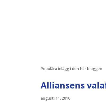
n
t
a
r
Populära inlägg i den här bloggen
Alliansens vala
augusti 11, 2010