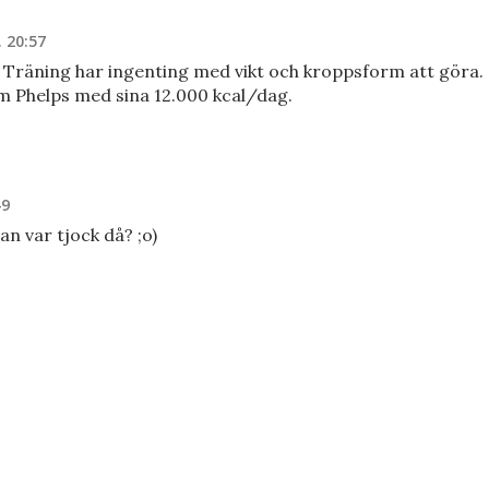
 20:57
t. Träning har ingenting med vikt och kroppsform att göra.
om Phelps med sina 12.000 kcal/dag.
49
n var tjock då? ;o)