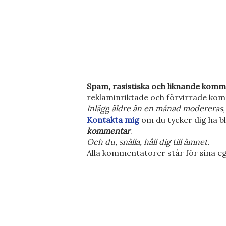
S
Spam, rasistiska och liknande komm
k
reklaminriktade och förvirrade kom
i
Inlägg äldre än en månad modereras, 
c
Kontakta mig
om du tycker dig ha bl
k
kommentar
.
a
Och du, snälla, håll dig till ämnet.
e
Alla kommentatorer står för sina eg
n
k
o
m
m
e