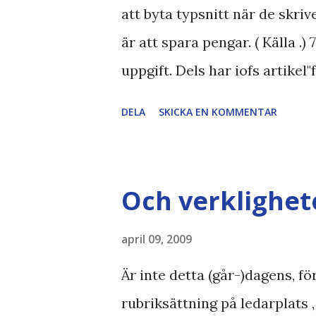
att byta typsnitt när de skri
är att spara pengar. ( Källa .)
uppgift. Dels har iofs artikel"
pratar om "bläck". Dels så u
DELA
SKICKA EN KOMMENTAR
typsnittet Century Gothic är 
och dra mer papper... Annars h
Geographic Magazine //Zac,
Och verklighet
bloggläsarundersökning Läs 
Gothic , besparingar , Ecofon
april 09, 2009
tonerbesparingar , typsnitt D
Är inte detta (går-)dagens, f
rubriksättning på ledarplats 