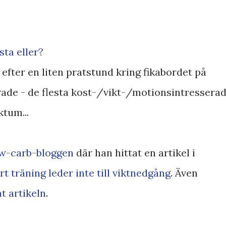
sta eller?
 efter en liten pratstund kring fikabordet på
arade - de flesta kost-/vikt-/motionsintressera
ktum...
ow-carb-bloggen
där han hittat en artikel i
 träning leder inte till viktnedgång
. Även
 artikeln
.