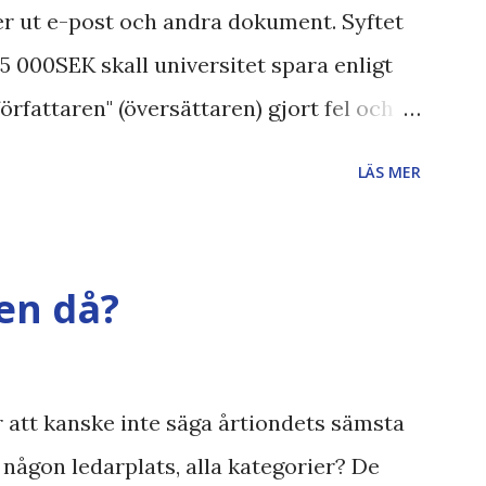
ver ut e-post och andra dokument. Syftet
 75 000SEK skall universitet spara enligt
författaren" (översättaren) gjort fel och
ndrar jag om de 30% besparingar -
LÄS MER
nämligen också känt för att vara större
ar vi ju ecofont ? Källa: National
 påminner om min
en då?
även andra bloggares åsikter om Century
t , klumpiga direktöversättningar ,
N , Ex
ör att kanske inte säga årtiondets sämsta
, någon ledarplats, alla kategorier? De