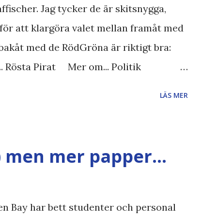
ffischer. Jag tycker de är skitsnygga,
för att klargöra valet mellan framåt med
bakåt med de RödGröna är riktigt bra:
.. Rösta Pirat Mer om... Politik
iet FRA-lagen Kultur Upphovsrätten
LÄS MER
gläsarundersökning Läs även andra
et , övervakning , privatliv , Politik ,
 valaffisch , humor , ironi A B 1 2 , E x 1 ,
) men mer papper...
n Bay har bett studenter och personal