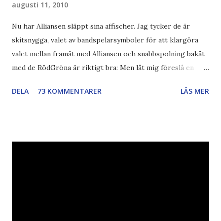
augusti 11, 2010
Nu har Alliansen släppt sina affischer. Jag tycker de är
skitsnygga, valet av bandspelarsymboler för att klargöra
valet mellan framåt med Alliansen och snabbspolning bakåt
med de RödGröna är riktigt bra: Men låt mig föreslå en
också... Rösta Pirat Mer om... Politik Bodströmsamhället
DELA
73 KOMMENTARER
LÄS MER
Piratpartiet FRA-lagen Kultur Upphovsrätten //Zac,
påminner om min bloggläsarundersökning Läs även andra
bloggares åsikter om Piratpartiet , övervakning , privatliv ,
Politik , Boströmssamhället , Alliansen , valaffisch , humor ,
ironi A B 1 2 , E x 1 , SvD , DN