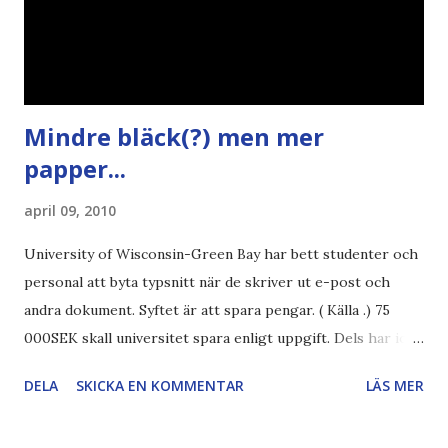
Mindre bläck(?) men mer
papper...
april 09, 2010
University of Wisconsin-Green Bay har bett studenter och
personal att byta typsnitt när de skriver ut e-post och
andra dokument. Syftet är att spara pengar. ( Källa .) 75
000SEK skall universitet spara enligt uppgift. Dels har iofs
artikel"författaren" (översättaren) gjort fel och pratar om
DELA
SKICKA EN KOMMENTAR
LÄS MER
"bläck". Dels så undrar jag om de 30% besparingar -
typsnittet Century Gothic är nämligen också känt för att