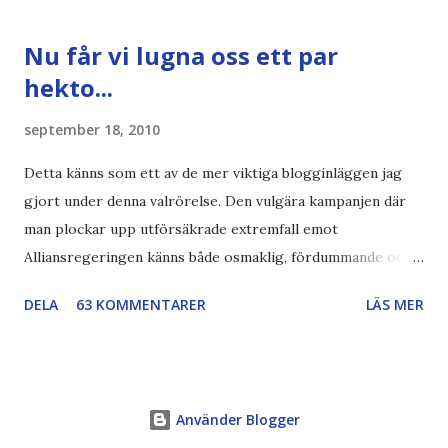
vara större och dra mer papper... Annars har vi ju ecofont ?
Källa: National Geographic Magazine //Zac, påminner om
Nu får vi lugna oss ett par
min bloggläsarundersökning Läs även andra bloggares
hekto...
åsikter om Century Gothic , besparingar , Ecofont ,
klumpiga direktöversättningar , tonerbesparingar , typsnitt
september 18, 2010
DN , Ex
Detta känns som ett av de mer viktiga blogginläggen jag
gjort under denna valrörelse. Den vulgära kampanjen där
man plockar upp utförsäkrade extremfall emot
Alliansregeringen känns både osmaklig, fördummande och
rent ut sagt ovärdig en svensk valrörelse. Lovvärt försök
DELA
63 KOMMENTARER
LÄS MER
Och nej, det handlar absolut inte om att jag negligerar eller
nedvärderar svårt sjuka människor med berättelser som är
svåra att ta in. Det handlar om att vi nu får dessa extremfall
uppslagna på löpsedlarna som om det vore det normala.
Använder Blogger
Det handlar dels om fyrkantig byråkrati och ett lovvärt