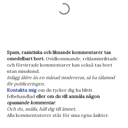
S
Spam, rasistiska och liknande kommentarer tas
k
omedelbart bort.
Ovidkommande, reklaminriktade
i
och förvirrade kommentarer kan också tas bort
c
utan misskund.
k
Inlägg äldre än en månad modereras, så ha tålamod
a
för publiceringen.
e
Kontakta mig
om du tycker dig ha blivit
n
felbehandlad
eller om du vill anmäla någon
k
opassande kommentar
.
o
Och du, snälla, håll dig till ämnet.
m
Alla kommentatorer står för sina egna åsikter.
m
e