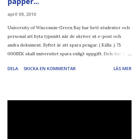
papper...
april 09, 2010
University of Wisconsin-Green Bay har bett studenter och
personal att byta typsnitt när de skriver ut e-post och
andra dokument. Syftet är att spara pengar. ( Källa .) 75
000SEK skall universitet spara enligt uppgift. Dels har iofs
artikel"författaren" (översättaren) gjort fel och pratar om
DELA
SKICKA EN KOMMENTAR
LÄS MER
"bläck". Dels så undrar jag om de 30% besparingar -
typsnittet Century Gothic är nämligen också känt för att
vara större och dra mer papper... Annars har vi ju ecofont ?
Källa: National Geographic Magazine //Zac, påminner om
min bloggläsarundersökning Läs även andra bloggares
åsikter om Century Gothic , besparingar , Ecofont ,
klumpiga direktöversättningar , tonerbesparingar , typsnitt
DN , Ex