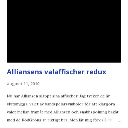
Alliansens valaffischer redux
augusti 11, 2010
Nu har Alliansen släppt sina affischer. Jag tycker de är
skitsnygga, valet av bandspelarsymboler för att klargöra
valet mellan framåt med Alliansen och snabbspolning bakåt
med de RödGröna är riktigt bra: Men låt mig föreslå en
också... Rösta Pirat Mer om... Politik Bodströmsamhället