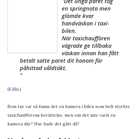
Det unga paret tog
en springnota men
glömde kvar
handväskan i ­taxi­
bilen.
När taxichauffören
vägrade ge tillbaka
väskan innan han fått
betalt satte paret dit honom för
påhittad våldtäkt.
(
Källa
.)
Som tur var så fanns det en kamera i bilen som helt styrkte
taxichaufförens berättelse, men om det inte varit en
kamera där? Hur hade det gått då?