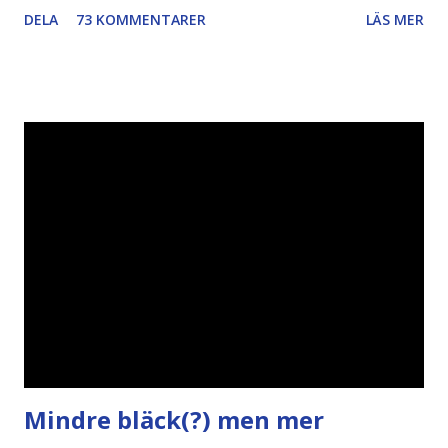
DELA
73 KOMMENTARER
LÄS MER
Piratpartiet FRA-lagen Kultur Upphovsrätten //Zac,
påminner om min bloggläsarundersökning Läs även andra
bloggares åsikter om Piratpartiet , övervakning , privatliv ,
Politik , Boströmssamhället , Alliansen , valaffisch , humor ,
ironi A B 1 2 , E x 1 , SvD , DN
Mindre bläck(?) men mer