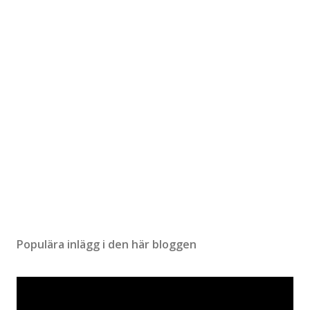
n
t
a
r
Populära inlägg i den här bloggen