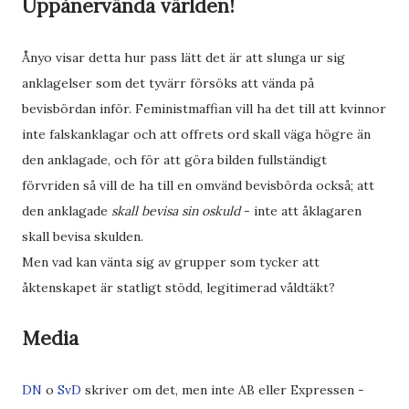
Uppånervända världen!
Ånyo visar detta hur pass lätt det är att slunga ur sig
anklagelser som det tyvärr försöks att vända på
bevisbördan inför. Feministmaffian vill ha det till att kvinnor
inte falskanklagar och att offrets ord skall väga högre än
den anklagade, och för att göra bilden fullständigt
förvriden så vill de ha till en omvänd bevisbörda också; att
den anklagade
skall bevisa sin oskuld
- inte att åklagaren
skall bevisa skulden.
Men vad kan vänta sig av grupper som tycker att
åktenskapet är statligt stödd, legitimerad våldtäkt?
Media
DN
o
SvD
skriver om det, men inte AB eller Expressen -