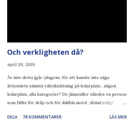
Och verkligheten då?
april 09, 2009
Är inte detta (går-)dagens, för att kanske inte säga
årtiondets sämsta rubriksättning på ledarplats , någon
ledarplats, alla kategorier? De jämställer således en person
som fällts för dråp och för dubbla mord , dömd enligt
konstens regler i en demokrati , som skall avtjäna
DELA
78 KOMMENTARER
LÄS MER
resterande straff i sverige. en som fängslats och torterats
för att ha utfört sina journalistiska principer och skrivit