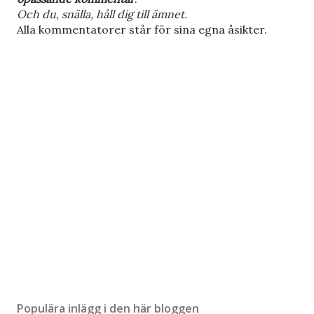
o
Och du, snälla, håll dig till ämnet.
m
Alla kommentatorer står för sina egna åsikter.
m
e
n
t
a
r
Populära inlägg i den här bloggen