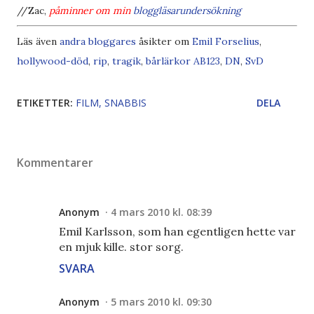
//Zac,
påminner om min
bloggläsarundersökning
Läs även
andra bloggares
åsikter om
Emil Forselius
,
hollywood-död
,
rip
,
tragik
,
bårlärkor
AB
1
2
3
,
DN
,
SvD
ETIKETTER:
FILM
SNABBIS
DELA
Kommentarer
Anonym
4 mars 2010 kl. 08:39
Emil Karlsson, som han egentligen hette var
en mjuk kille. stor sorg.
SVARA
Anonym
5 mars 2010 kl. 09:30