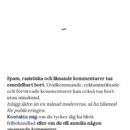
S
Spam, rasistiska och liknande kommentarer tas
k
omedelbart bort.
Ovidkommande, reklaminriktade
i
och förvirrade kommentarer kan också tas bort
c
utan misskund.
k
Inlägg äldre än en månad modereras, så ha tålamod
a
för publiceringen.
e
Kontakta mig
om du tycker dig ha blivit
n
felbehandlad
eller om du vill anmäla någon
k
opassande kommentar
.