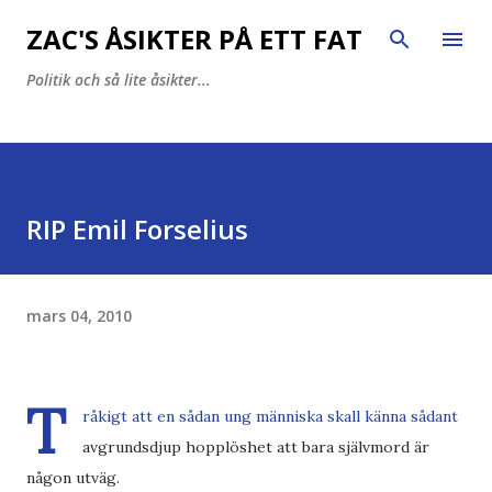
Fortsätt till huvudinnehåll
ZAC'S ÅSIKTER PÅ ETT FAT
Politik och så lite åsikter...
RIP Emil Forselius
mars 04, 2010
T
råkigt att en sådan ung människa skall känna sådant
avgrundsdjup hopplöshet att bara självmord är
någon utväg.