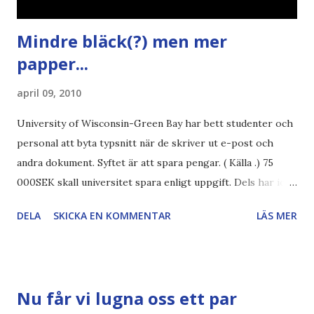
Mindre bläck(?) men mer
papper...
april 09, 2010
University of Wisconsin-Green Bay har bett studenter och
personal att byta typsnitt när de skriver ut e-post och
andra dokument. Syftet är att spara pengar. ( Källa .) 75
000SEK skall universitet spara enligt uppgift. Dels har iofs
artikel"författaren" (översättaren) gjort fel och pratar om
DELA
SKICKA EN KOMMENTAR
LÄS MER
"bläck". Dels så undrar jag om de 30% besparingar -
typsnittet Century Gothic är nämligen också känt för att
vara större och dra mer papper... Annars har vi ju ecofont ?
Källa: National Geographic Magazine //Zac, påminner om
Nu får vi lugna oss ett par
min bloggläsarundersökning Läs även andra bloggares