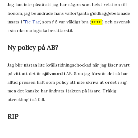
Jag kan inte påstå att jag har någon som helst relation till
honom, jag beundrade hans välförtjänta guldbaggebelönade
insats i '
Tic-Tac
', som f ö var väldigt bra (
++++
) och osvensk
i sin okronologiska berättarstil.
Ny policy på AB?
Jag blir nästan lite kvällstidningschockad när jag läser svart
på vitt att det är
självmord
i AB. Som jag förstår det så har
alltid pressen haft som policy att inte skriva ut ordet i sig,
men det kanske har ändrats i jakten på läsare. Tråkig
utveckling i så fall.
RIP