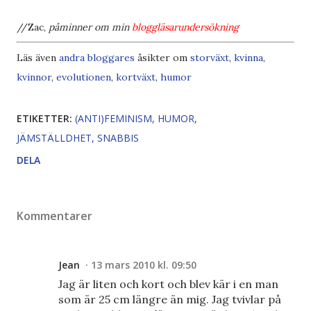
//Zac,
påminner om min
bloggläsarundersökning
Läs även
andra bloggares
åsikter om
storväxt
,
kvinna
,
kvinnor
,
evolutionen
,
kortväxt
,
humor
ETIKETTER:
(ANTI)FEMINISM
HUMOR
JÄMSTÄLLDHET
SNABBIS
DELA
Kommentarer
Jean
13 mars 2010 kl. 09:50
Jag är liten och kort och blev kär i en man
som är 25 cm längre än mig. Jag tvivlar på