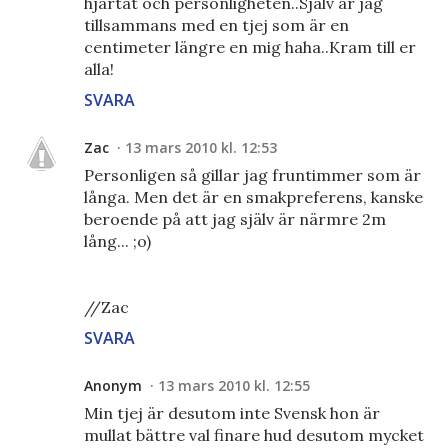
hjärtat och personligheten..Själv är jag
tillsammans med en tjej som är en
centimeter längre en mig haha..Kram till er
alla!
SVARA
Zac
13 mars 2010 kl. 12:53
Personligen så gillar jag fruntimmer som är
långa. Men det är en smakpreferens, kanske
beroende på att jag själv är närmre 2m
lång... ;o)
//Zac
SVARA
Anonym
13 mars 2010 kl. 12:55
Min tjej är desutom inte Svensk hon är
mullat bättre val finare hud desutom mycket