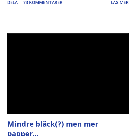
DELA
73 KOMMENTARER
LÄS MER
Piratpartiet FRA-lagen Kultur Upphovsrätten //Zac,
påminner om min bloggläsarundersökning Läs även andra
bloggares åsikter om Piratpartiet , övervakning , privatliv ,
Politik , Boströmssamhället , Alliansen , valaffisch , humor ,
ironi A B 1 2 , E x 1 , SvD , DN
Mindre bläck(?) men mer
papper...