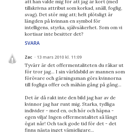
att han valde mig för att jag är kort (med
tillskrivna attribut som korkad, snäll, foglig,
svag). Det stör mig att; helt plötsligt är
längden på kvinnan en symbol för
intelligens, styrka, självsäkerhet. Som om vi
kortisar inte besitter det?
SVARA
Zac
13 mars 2010 kl. 11:09
Tyvärr är det offermentaliteten du råkar ut
för tror jag... I sin världsbild av mannen som
förövare och gärningsman görs kvinnorna
till fogliga offer och mähän gång på gång...
Det är då rakt inte den bild jag har av de
kvinnor jag har runt mig. Starka, tydliga
individer - med en, och hör och häpna -
egen vilja! Ingen offermentalitet så långt
ögat når! Och tack gode tid för det - det
finns nästa inget vämjeligare...