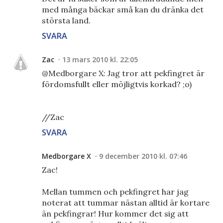
med många bäckar små kan du dränka det
största land.
SVARA
Zac
13 mars 2010 kl. 22:05
@Medborgare X: Jag tror att pekfingret är
fördomsfullt eller möjligtvis korkad? ;o)
//Zac
SVARA
Medborgare X
9 december 2010 kl. 07:46
Zac!
Mellan tummen och pekfingret har jag
noterat att tummar nästan alltid är kortare
än pekfingrar! Hur kommer det sig att