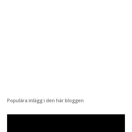
n
t
a
r
Populära inlägg i den här bloggen