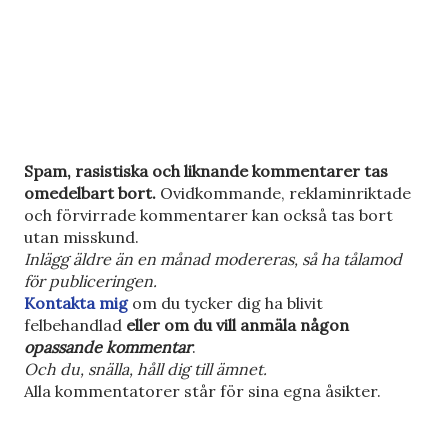
S
Spam, rasistiska och liknande kommentarer tas
k
omedelbart bort.
Ovidkommande, reklaminriktade
i
och förvirrade kommentarer kan också tas bort
c
utan misskund.
k
Inlägg äldre än en månad modereras, så ha tålamod
a
för publiceringen.
e
Kontakta mig
om du tycker dig ha blivit
n
felbehandlad
eller om du vill anmäla någon
k
opassande kommentar
.
o
Och du, snälla, håll dig till ämnet.
m
Alla kommentatorer står för sina egna åsikter.
m
e