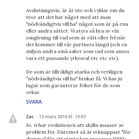
Avslutningsvis, är är ute och cyklar om du
tror att det har något med att man
"nödvändigtvis vill ha" något som är på ena
eller andra sättet. Vi styrs så bra av vår
omgivning till vad som är rätt eller fel när
det kommer till vår partners längd (och en
miljon andra små saker som vad som anses
vara ett passande yrkesval etc etc etc).
De som är tillräkligt starka och verkligen
"nödvändigtvis vill ha" brukar få. Vi har ju
lagar som garanterar frihet för de som
orkar.
SVARA
Zac
13 mars 2010 kl. 15:07
Jo, vi har evolutionen att skylla massor av
problem för. Däremot så är vi knappast "för
dumma" för att vi inte kan processa 1000-