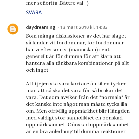
mer señorita..Bättre val ; )
SVARA
daydreaming
13 mars 2010 kl. 14:33
Som många diskussioner av det här slaget
så landar vi i fördommar, för fördommar
har vi eftersom vi (människan) rent
generellt är för dumma för att klara att
hantera alla tänkbara kombinationer på allt
och inget.
Att tjejen ska vara kortare än killen tycker
man att så ska det vara för så brukar det
vara. Det som avviker från det "normala" är
det kanske inte något man måste tycka illa
om. Men ofrivillig uppmärkhet blir i längden
med väldigt stor sannolikhet en oönskad
uppmärksamhet. Oönskad uppmärksamhet
är en bra anledning till dumma reaktioner.