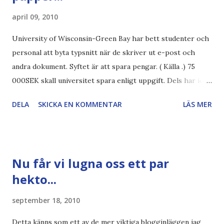
april 09, 2010
University of Wisconsin-Green Bay har bett studenter och
personal att byta typsnitt när de skriver ut e-post och
andra dokument. Syftet är att spara pengar. ( Källa .) 75
000SEK skall universitet spara enligt uppgift. Dels har iofs
artikel"författaren" (översättaren) gjort fel och pratar om
DELA
SKICKA EN KOMMENTAR
LÄS MER
"bläck". Dels så undrar jag om de 30% besparingar -
typsnittet Century Gothic är nämligen också känt för att
vara större och dra mer papper... Annars har vi ju ecofont ?
Källa: National Geographic Magazine //Zac, påminner om
Nu får vi lugna oss ett par
min bloggläsarundersökning Läs även andra bloggares
hekto...
åsikter om Century Gothic , besparingar , Ecofont ,
klumpiga direktöversättningar , tonerbesparingar , typsnitt
september 18, 2010
DN , Ex
Detta känns som ett av de mer viktiga blogginläggen jag