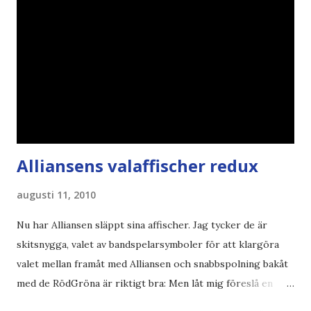
Alliansens valaffischer redux
augusti 11, 2010
Nu har Alliansen släppt sina affischer. Jag tycker de är
skitsnygga, valet av bandspelarsymboler för att klargöra
valet mellan framåt med Alliansen och snabbspolning bakåt
med de RödGröna är riktigt bra: Men låt mig föreslå en
också... Rösta Pirat Mer om... Politik Bodströmsamhället