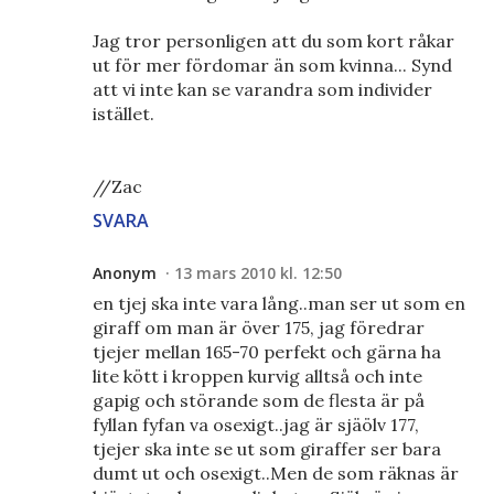
Jag tror personligen att du som kort råkar
ut för mer fördomar än som kvinna... Synd
att vi inte kan se varandra som individer
istället.
//Zac
SVARA
Anonym
13 mars 2010 kl. 12:50
en tjej ska inte vara lång..man ser ut som en
giraff om man är över 175, jag föredrar
tjejer mellan 165-70 perfekt och gärna ha
lite kött i kroppen kurvig alltså och inte
gapig och störande som de flesta är på
fyllan fyfan va osexigt..jag är sjäölv 177,
tjejer ska inte se ut som giraffer ser bara
dumt ut och osexigt..Men de som räknas är