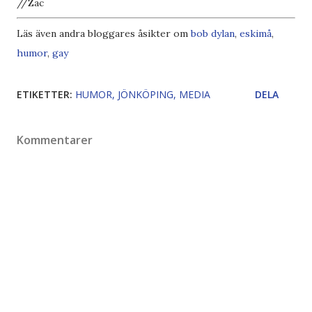
//Zac
Läs även andra bloggares åsikter om
bob dylan
,
eskimå
,
humor
,
gay
ETIKETTER:
HUMOR
JÖNKÖPING
MEDIA
DELA
Kommentarer