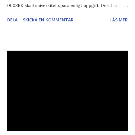
000SEK skall universitet spara enligt uppgift. Dels har iofs
artikel"författaren" (översättaren) gjort fel och pratar om
DELA
SKICKA EN KOMMENTAR
LÄS MER
"bläck". Dels så undrar jag om de 30% besparingar -
typsnittet Century Gothic är nämligen också känt för att
vara större och dra mer papper... Annars har vi ju ecofont ?
Källa: National Geographic Magazine //Zac, påminner om
min bloggläsarundersökning Läs även andra bloggares
åsikter om Century Gothic , besparingar , Ecofont ,
klumpiga direktöversättningar , tonerbesparingar , typsnitt
DN , Ex