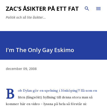
Fortsätt till huvudinnehåll
ZAC'S ÅSIKTER PÅ ETT FAT
Politik och så lite åsikter...
I'm The Only Gay Eskimo
december 09, 2008
B
ob Dylan gör en spelning i Jönköping?! Så som en
liten (långsökt) hyllning till denna stora man så
kommer här en video - lyssna på hela så förstår ni: