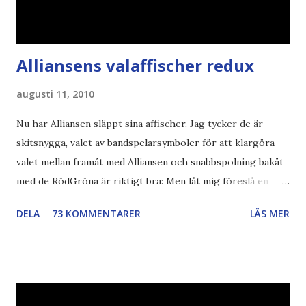
Alliansens valaffischer redux
augusti 11, 2010
Nu har Alliansen släppt sina affischer. Jag tycker de är
skitsnygga, valet av bandspelarsymboler för att klargöra
valet mellan framåt med Alliansen och snabbspolning bakåt
med de RödGröna är riktigt bra: Men låt mig föreslå en
också... Rösta Pirat Mer om... Politik Bodströmsamhället
DELA
73 KOMMENTARER
LÄS MER
Piratpartiet FRA-lagen Kultur Upphovsrätten //Zac,
påminner om min bloggläsarundersökning Läs även andra
bloggares åsikter om Piratpartiet , övervakning , privatliv ,
Politik , Boströmssamhället , Alliansen , valaffisch , humor ,
ironi A B 1 2 , E x 1 , SvD , DN