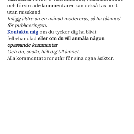
i
och förvirrade kommentarer kan också tas bort
c
utan misskund.
k
Inlägg äldre än en månad modereras, så ha tålamod
a
för publiceringen.
e
Kontakta mig
om du tycker dig ha blivit
n
felbehandlad
eller om du vill anmäla någon
k
opassande kommentar
.
o
Och du, snälla, håll dig till ämnet.
m
Alla kommentatorer står för sina egna åsikter.
m
e
n
t
a
r