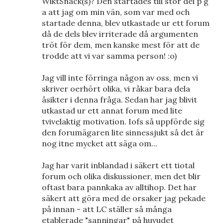
WiktSnack(s)? Den startades till stor del p g
a att jag om min vän, som var med och
startade denna, blev utkastade ur ett forum
då de dels blev irriterade då argumenten
tröt för dem, men kanske mest för att de
trodde att vi var samma person! :o)
Jag vill inte förringa någon av oss, men vi
skriver oerhört olika, vi råkar bara dela
åsikter i denna fråga. Sedan har jag blivit
utkastad ur ett annat forum med lite
tvivelaktig motivation. Iofs så uppförde sig
den forumägaren lite sinnessjukt så det är
nog itne mycket att säga om...
Jag har varit inblandad i säkert ett tiotal
forum och olika diskussioner, men det blir
oftast bara pannkaka av alltihop. Det har
säkert att göra med de orsaker jag pekade
på innan - att LC ställer så många
etablerade "sanningar" på huvudet