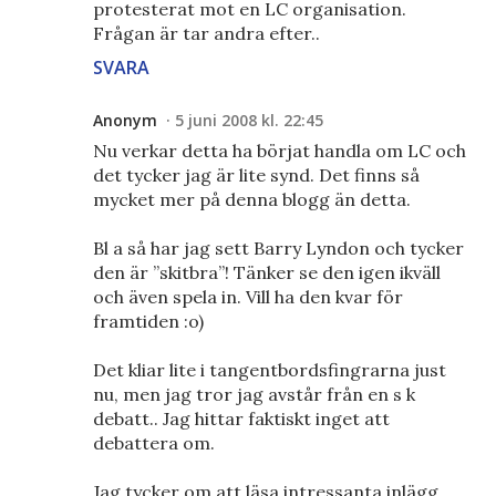
protesterat mot en LC organisation.
Frågan är tar andra efter..
SVARA
Anonym
5 juni 2008 kl. 22:45
Nu verkar detta ha börjat handla om LC och
det tycker jag är lite synd. Det finns så
mycket mer på denna blogg än detta.
Bl a så har jag sett Barry Lyndon och tycker
den är ”skitbra”! Tänker se den igen ikväll
och även spela in. Vill ha den kvar för
framtiden :o)
Det kliar lite i tangentbordsfingrarna just
nu, men jag tror jag avstår från en s k
debatt.. Jag hittar faktiskt inget att
debattera om.
Jag tycker om att läsa intressanta inlägg,