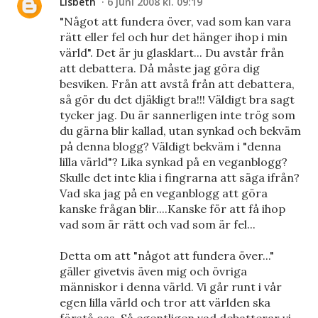
Lisbeth
6 juni 2008 kl. 09:19
"Något att fundera över, vad som kan vara
rätt eller fel och hur det hänger ihop i min
värld". Det är ju glasklart... Du avstår från
att debattera. Då måste jag göra dig
besviken. Från att avstå från att debattera,
så gör du det djäkligt bra!!! Väldigt bra sagt
tycker jag. Du är sannerligen inte trög som
du gärna blir kallad, utan synkad och bekväm
på denna blogg? Väldigt bekväm i "denna
lilla värld"? Lika synkad på en veganblogg?
Skulle det inte klia i fingrarna att säga ifrån?
Vad ska jag på en veganblogg att göra
kanske frågan blir....Kanske för att få ihop
vad som är rätt och vad som är fel...
Detta om att "något att fundera över..."
gäller givetvis även mig och övriga
människor i denna värld. Vi går runt i vår
egen lilla värld och tror att världen ska