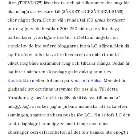
liten (TREVLIG!!!) läsarkrets, och så tillkommer det ungefär
lika många strö-läsare till (SÄKERT OCKSÅ TREVLIGA!!!),
eller något flera. Det är väl i runda tal 150
unika besökare
per dag (men de besöker 200-250 sidor, d v s lite drygt
häften läser ytterligare lite till...). Detta är ungefär en
tiondel av de lite större bloggarna inom LC-sfären. Men då
jag försöker iofs skriva lite bredare(!) än enbart om LC,
vilket nog både skrämmer iväg och tilltalar många. Sedan är
jag inte i närheten så pedagogiskt duktig som t ex
Kostdoktorn
eller Johanna på
Kost och Hälsa
. Men det är
glädjande att det finns utrymme för oss alla. Till detta
försöker jag anslå en lite (själv-)kritisk syn till mina LC-
inlägg. Jag försöker, jag är ju bara människa, att söka efter
sanningen, snarare än bara pusha för LC... Nu är iofs LC den
kost i dagsläget som ligger mest i linje med mina
kunskaper och erfarenheter, så det blir kanske lite enögt i