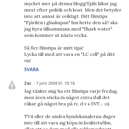
mycket mer på denna blogg!Själv kikar jag
mest efter politik och kost. Men det betyder
inte att annat är oviktigt. Ditt filmtips
"Fjärilen i glaskupan" hm hette den så? ska
jag hyra tillsammans med "Shark water"
som kommer ut nästa vecka.
Så fler filmtips är mitt tips!
Lycka till med att vara en "LC cell" på ditt
vis!
SVARA
Zac
7 juni 2008 kl. 18:18
Jag tänkte mig ha ett filmtips varje fredag,
men även sticka in något extra ifall det
råkar gå något bra på tv, d v s SVT... ;o)
TV4 eller de andra hyndekanalerna duger
inte till att vara sig köpa in kvalitetsfilm,