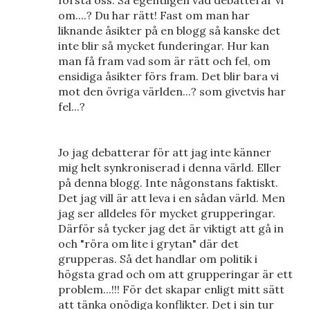
förstå oss. Så egentligen vad debatterar vi
om....? Du har rätt! Fast om man har
liknande åsikter på en blogg så kanske det
inte blir så mycket funderingar. Hur kan
man få fram vad som är rätt och fel, om
ensidiga åsikter förs fram. Det blir bara vi
mot den övriga världen...? som givetvis har
fel...?
Jo jag debatterar för att jag inte känner
mig helt synkroniserad i denna värld. Eller
på denna blogg. Inte någonstans faktiskt.
Det jag vill är att leva i en sådan värld. Men
jag ser alldeles för mycket grupperingar.
Därför så tycker jag det är viktigt att gå in
och "röra om lite i grytan" där det
grupperas. Så det handlar om politik i
högsta grad och om att grupperingar är ett
problem...!!! För det skapar enligt mitt sätt
att tänka onödiga konflikter. Det i sin tur