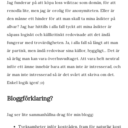
Jag funderar på att köpa loss wiktzac som domän, för att
renodla lite, men jag är orolig för anonymiteten. Eller är
den månne ett hinder för att man skall ta mina åsikter på
allvar? Jag har hittills i alla fall tyckt att mina åsikter är
såpass logiskt och källkritiskt redovisade att det ändå
fungerar med trovärdigheten. Ja, i alla fall så långt att man
är partisk, men ändå redovisar sina källor, hyggligt... Det är
så ärlig man kan vara överhuvudtaget. Att vara helt neutral
inför ett ämne innebär bara att man inte är intresserad, och
är man inte intresserad så är det svårt att skriva om det.
Enkel logik igen! ;o)
Bloggförklaring?
Jag ser lite sammanhållna drag för min blogg:
Tveksamheter inför kostråden, fram för naturlig kost