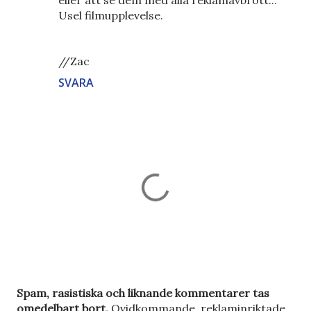
eller att se dem med alla reklamavbrott...
Usel filmupplevelse.
//Zac
SVARA
S
Spam, rasistiska och liknande kommentarer tas
k
omedelbart bort.
Ovidkommande, reklaminriktade