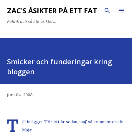
Fortsätt till huvudinnehåll
ZAC'S ÅSIKTER PÅ ETT FAT
Politik och så lite åsikter...
Smicker och funderingar kring
bloggen
juni 04, 2008
T
ill inlägget '
För ett år sedan, maj
' så
kommenterade
Maja
: