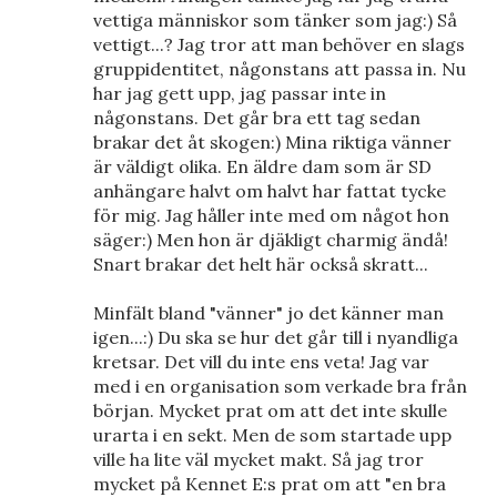
vettiga människor som tänker som jag:) Så
vettigt...? Jag tror att man behöver en slags
gruppidentitet, någonstans att passa in. Nu
har jag gett upp, jag passar inte in
någonstans. Det går bra ett tag sedan
brakar det åt skogen:) Mina riktiga vänner
är väldigt olika. En äldre dam som är SD
anhängare halvt om halvt har fattat tycke
för mig. Jag håller inte med om något hon
säger:) Men hon är djäkligt charmig ändå!
Snart brakar det helt här också skratt...
Minfält bland "vänner" jo det känner man
igen...:) Du ska se hur det går till i nyandliga
kretsar. Det vill du inte ens veta! Jag var
med i en organisation som verkade bra från
början. Mycket prat om att det inte skulle
urarta i en sekt. Men de som startade upp
ville ha lite väl mycket makt. Så jag tror
mycket på Kennet E:s prat om att "en bra