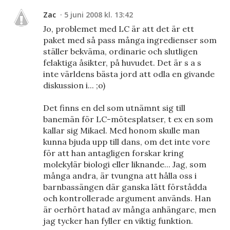
Zac
5 juni 2008 kl. 13:42
Jo, problemet med LC är att det är ett
paket med så pass många ingredienser som
ställer bekväma, ordinarie och slutligen
felaktiga åsikter, på huvudet. Det är s a s
inte världens bästa jord att odla en givande
diskussion i... ;o)
Det finns en del som utnämnt sig till
banemän för LC-mötesplatser, t ex en som
kallar sig Mikael. Med honom skulle man
kunna bjuda upp till dans, om det inte vore
för att han antagligen forskar kring
molekylär biologi eller liknande... Jag, som
många andra, är tvungna att hålla oss i
barnbassängen där ganska lätt förstådda
och kontrollerade argument används. Han
är oerhört hatad av många anhängare, men
jag tycker han fyller en viktig funktion.