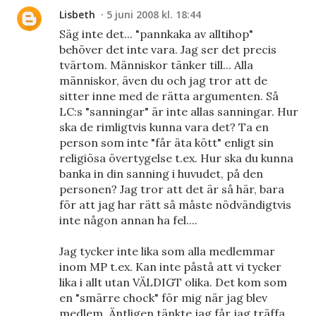
Lisbeth
5 juni 2008 kl. 18:44
Säg inte det... "pannkaka av alltihop"
behöver det inte vara. Jag ser det precis
tvärtom. Människor tänker till... Alla
människor, även du och jag tror att de
sitter inne med de rätta argumenten. Så
LC:s "sanningar" är inte allas sanningar. Hur
ska de rimligtvis kunna vara det? Ta en
person som inte "får äta kött" enligt sin
religiösa övertygelse t.ex. Hur ska du kunna
banka in din sanning i huvudet, på den
personen? Jag tror att det är så här, bara
för att jag har rätt så måste nödvändigtvis
inte någon annan ha fel....
Jag tycker inte lika som alla medlemmar
inom MP t.ex. Kan inte påstå att vi tycker
lika i allt utan VÄLDIGT olika. Det kom som
en "smärre chock" för mig när jag blev
medlem. Äntligen tänkte jag får jag träffa