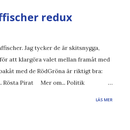
ffischer redux
ffischer. Jag tycker de är skitsnygga,
för att klargöra valet mellan framåt med
bakåt med de RödGröna är riktigt bra:
.. Rösta Pirat Mer om... Politik
iet FRA-lagen Kultur Upphovsrätten
LÄS MER
gläsarundersökning Läs även andra
et , övervakning , privatliv , Politik ,
 valaffisch , humor , ironi A B 1 2 , E x 1 ,