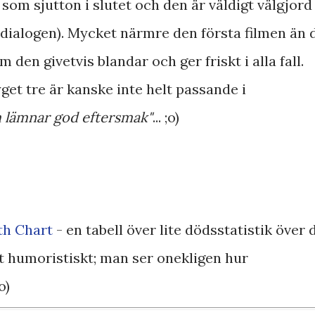
 som sjutton i slutet och den är väldigt välgjord
 dialogen). Mycket närmre den första filmen än 
 den givetvis blandar och ger friskt i alla fall.
et tre är kanske inte helt passande i
m lämnar god eftersmak"
... ;o)
th Chart
- en tabell över lite dödsstatistik över 
t humoristiskt; man ser onekligen hur
o)