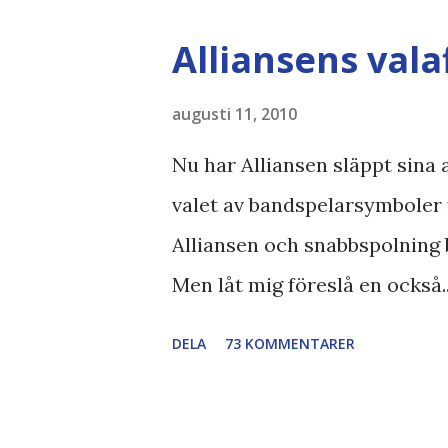
Alliansens vala
augusti 11, 2010
Nu har Alliansen släppt sina a
valet av bandspelarsymboler 
Alliansen och snabbspolning 
Men låt mig föreslå en också.
Bodströmsamhället Piratpart
DELA
73 KOMMENTARER
//Zac, påminner om min blog
bloggares åsikter om Piratparti
Boströmssamhället , Alliansen ,