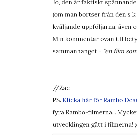
Jo, den är faktiskt spännande
(om man bortser från den s k
kväljande uppföljarna, även om
Min kommentar ovan till betyg
sammanhanget -
"en film so
//Zac
PS.
Klicka här för Rambo Dea
fyra Rambo-filmerna... Mycke
utvecklingen gått i filmerna! ;