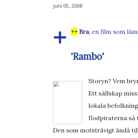
juni 05, 2008
+
++
Bra
, en film som lä
'
Rambo
'
Storyn? Vem bryr
Ett sällskap miss
lokala befolkning
flodpiraterna så 
Den som motsträvigt ändå til