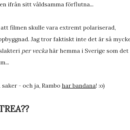
 ifrån sitt våldsamma förflutna...
 att filmen skulle vara extremt polariserad,
ppbyggnad. Jag tror faktiskt inte det är så myck
slakteri
per vecka
här hemma i Sverige som det
m...
 saker - och ja, Rambo
har bandana
! :o)
 TREA??