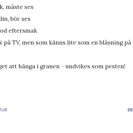
k, måste ses
film, bör ses
god eftersmak
ok på TV, men som känns lite som en blåsning på
inget att hänga i granen - undvikes som pesten!
TUR
DE