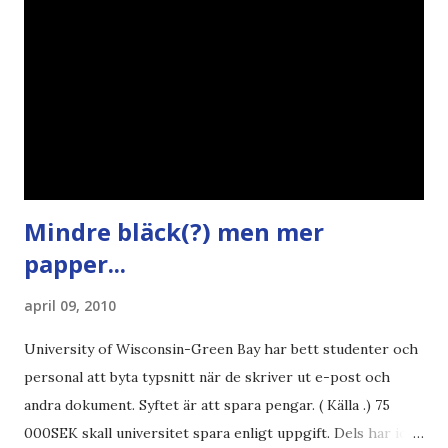
Mindre bläck(?) men mer
papper...
april 09, 2010
University of Wisconsin-Green Bay har bett studenter och
personal att byta typsnitt när de skriver ut e-post och
andra dokument. Syftet är att spara pengar. ( Källa .) 75
000SEK skall universitet spara enligt uppgift. Dels har iofs