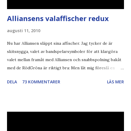
Alliansens valaffischer redux
augusti 11, 2010
Nu har Alliansen släppt sina affischer. Jag tycker de är
skitsnygga, valet av bandspelarsymboler för att klargöra
valet mellan framåt med Alliansen och snabbspolning bakåt
med de RödGröna är riktigt bra: Men låt mig föreslå en
också... Rösta Pirat Mer om... Politik Bodströmsamhället
DELA
73 KOMMENTARER
LÄS MER
Piratpartiet FRA-lagen Kultur Upphovsrätten //Zac,
påminner om min bloggläsarundersökning Läs även andra
bloggares åsikter om Piratpartiet , övervakning , privatliv ,
Politik , Boströmssamhället , Alliansen , valaffisch , humor ,
ironi A B 1 2 , E x 1 , SvD , DN