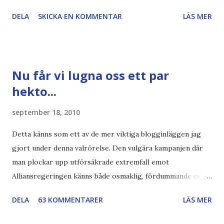
artikel"författaren" (översättaren) gjort fel och pratar om
DELA
SKICKA EN KOMMENTAR
LÄS MER
"bläck". Dels så undrar jag om de 30% besparingar -
typsnittet Century Gothic är nämligen också känt för att
vara större och dra mer papper... Annars har vi ju ecofont ?
Källa: National Geographic Magazine //Zac, påminner om
Nu får vi lugna oss ett par
min bloggläsarundersökning Läs även andra bloggares
hekto...
åsikter om Century Gothic , besparingar , Ecofont ,
klumpiga direktöversättningar , tonerbesparingar , typsnitt
september 18, 2010
DN , Ex
Detta känns som ett av de mer viktiga blogginläggen jag
gjort under denna valrörelse. Den vulgära kampanjen där
man plockar upp utförsäkrade extremfall emot
Alliansregeringen känns både osmaklig, fördummande och
rent ut sagt ovärdig en svensk valrörelse. Lovvärt försök
DELA
63 KOMMENTARER
LÄS MER
Och nej, det handlar absolut inte om att jag negligerar eller
nedvärderar svårt sjuka människor med berättelser som är