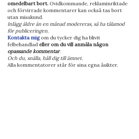
k
omedelbart bort.
Ovidkommande, reklaminriktade
i
och förvirrade kommentarer kan också tas bort
c
utan misskund.
k
Inlägg äldre än en månad modereras, så ha tålamod
a
för publiceringen.
e
Kontakta mig
om du tycker dig ha blivit
n
felbehandlad
eller om du vill anmäla någon
k
opassande kommentar
.
o
Och du, snälla, håll dig till ämnet.
m
Alla kommentatorer står för sina egna åsikter.
m
e
n
t
a
r