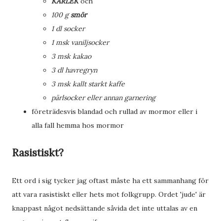
KÄRLEK
och
100 g
smör
1 dl socker
1 msk vaniljsocker
3 msk kakao
3 dl havregryn
3 msk kallt starkt kaffe
pärlsocker eller annan garnering
företrädesvis blandad och rullad av mormor eller i
alla fall hemma hos mormor
Rasistiskt?
Ett ord i sig tycker jag oftast måste ha ett sammanhang för
att vara rasistiskt eller hets mot folkgrupp. Ordet 'jude' är
knappast något nedsättande såvida det inte uttalas av en