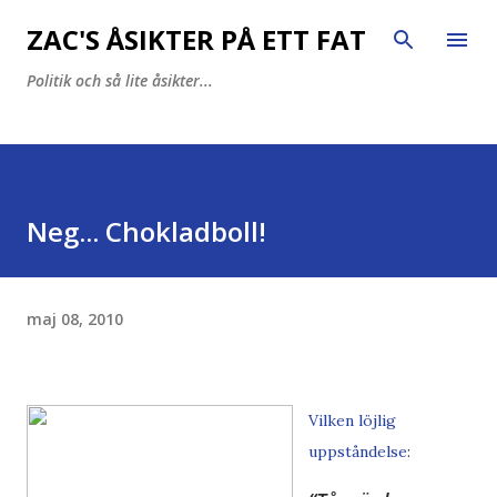
Fortsätt till huvudinnehåll
ZAC'S ÅSIKTER PÅ ETT FAT
Politik och så lite åsikter...
Neg... Chokladboll!
maj 08, 2010
Vilken
löjlig
uppståndelse
: