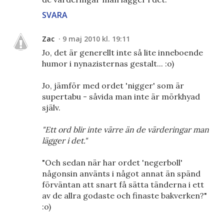
SVARA
Zac
9 maj 2010 kl. 19:11
Jo, det är generellt inte så lite inneboende
humor i nynazisternas gestalt... :o)
Jo, jämför med ordet 'nigger' som är
supertabu - såvida man inte är mörkhyad
själv.
"Ett ord blir inte värre än de värderingar man
lägger i det."
"Och sedan när har ordet 'negerboll'
någonsin använts i något annat än spänd
förväntan att snart få sätta tänderna i ett
av de allra godaste och finaste bakverken?"
:o)