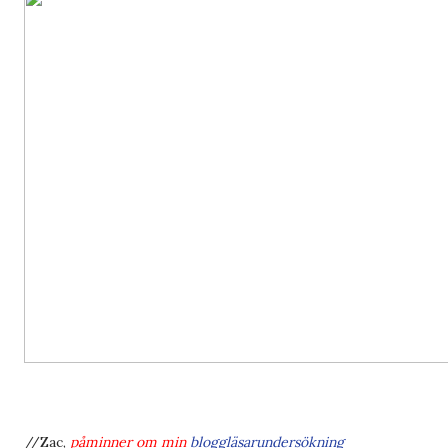
//Zac,
påminner om min
bloggläsarundersökning