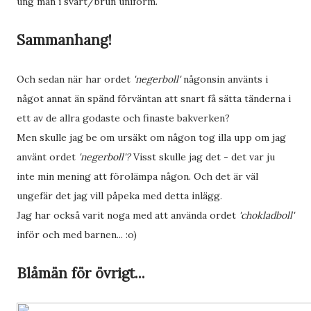
ung man i svart/brun uniform.
Sammanhang!
Och sedan när har ordet
'negerboll'
någonsin använts i
något annat än spänd förväntan att snart få sätta tänderna i
ett av de allra godaste och finaste bakverken?
Men skulle jag be om ursäkt om någon tog illa upp om jag
använt ordet
'negerboll'?
Visst skulle jag det - det var ju
inte min mening att förolämpa någon. Och det är väl
ungefär det jag vill påpeka med detta inlägg.
Jag har också varit noga med att använda ordet
'chokladboll'
inför och med barnen... :o)
Blåmän för övrigt...