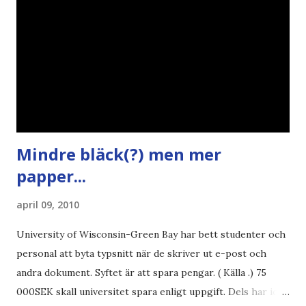
Mindre bläck(?) men mer
papper...
april 09, 2010
University of Wisconsin-Green Bay har bett studenter och
personal att byta typsnitt när de skriver ut e-post och
andra dokument. Syftet är att spara pengar. ( Källa .) 75
000SEK skall universitet spara enligt uppgift. Dels har iofs