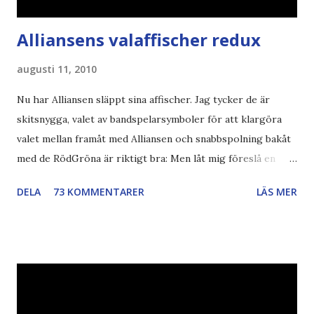
Alliansens valaffischer redux
augusti 11, 2010
Nu har Alliansen släppt sina affischer. Jag tycker de är
skitsnygga, valet av bandspelarsymboler för att klargöra
valet mellan framåt med Alliansen och snabbspolning bakåt
med de RödGröna är riktigt bra: Men låt mig föreslå en
också... Rösta Pirat Mer om... Politik Bodströmsamhället
DELA
73 KOMMENTARER
LÄS MER
Piratpartiet FRA-lagen Kultur Upphovsrätten //Zac,
påminner om min bloggläsarundersökning Läs även andra
bloggares åsikter om Piratpartiet , övervakning , privatliv ,
Politik , Boströmssamhället , Alliansen , valaffisch , humor ,
ironi A B 1 2 , E x 1 , SvD , DN