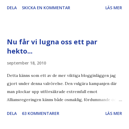
artikel"författaren" (översättaren) gjort fel och pratar om
DELA
SKICKA EN KOMMENTAR
LÄS MER
"bläck". Dels så undrar jag om de 30% besparingar -
typsnittet Century Gothic är nämligen också känt för att
vara större och dra mer papper... Annars har vi ju ecofont ?
Källa: National Geographic Magazine //Zac, påminner om
Nu får vi lugna oss ett par
min bloggläsarundersökning Läs även andra bloggares
hekto...
åsikter om Century Gothic , besparingar , Ecofont ,
klumpiga direktöversättningar , tonerbesparingar , typsnitt
september 18, 2010
DN , Ex
Detta känns som ett av de mer viktiga blogginläggen jag
gjort under denna valrörelse. Den vulgära kampanjen där
man plockar upp utförsäkrade extremfall emot
Alliansregeringen känns både osmaklig, fördummande och
rent ut sagt ovärdig en svensk valrörelse. Lovvärt försök
DELA
63 KOMMENTARER
LÄS MER
Och nej, det handlar absolut inte om att jag negligerar eller
nedvärderar svårt sjuka människor med berättelser som är