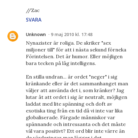
//Zac
SVARA
Unknown
9 maj 2010 kl. 17:48
Nynazister är roliga. De skriker "sex
miljoner till" för att i nästa sekund förneka
Förintelsen. Det är humor. Eller möjligen
bara tecken på låg intelligens.
En stilla undran... är ordet "neger" i sig
kränkande eller är det sammanhanget man
väljer att använda det i, som kränker? Jag
lutar åt att ordet i sig är neutralt, möjligen
laddat med lite spänning och doft av
exotiska ting från en tid då vi inte var lika
globaliserade. Färgade månniskor var
spännande och intressanta och det måste
väl vara positivt? Ett ord blir inte värre än
de värderingar man lägger i det.