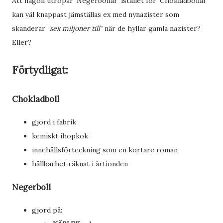
Att någon utropar 'Negerbollar' istället för 'Chokladbollar'
kan väl knappast jämställas ex med nynazister som
skanderar
"sex miljoner till"
när de hyllar gamla nazister?
Eller?
Förtydligat:
Chokladboll
gjord i fabrik
kemiskt ihopkok
innehållsförteckning som en kortare roman
hållbarhet räknat i årtionden
Negerboll
gjord på: