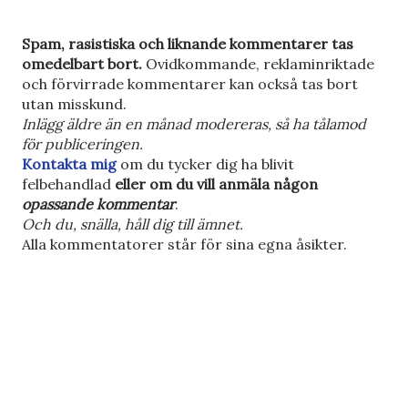
S
Spam, rasistiska och liknande kommentarer tas
k
omedelbart bort.
Ovidkommande, reklaminriktade
i
och förvirrade kommentarer kan också tas bort
c
utan misskund.
k
Inlägg äldre än en månad modereras, så ha tålamod
a
för publiceringen.
e
Kontakta mig
om du tycker dig ha blivit
n
felbehandlad
eller om du vill anmäla någon
k
opassande kommentar
.
o
Och du, snälla, håll dig till ämnet.
m
Alla kommentatorer står för sina egna åsikter.
m
e
n
t
a
r