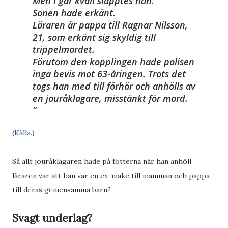
Men i går kväll släpptes han.
Sonen hade erkänt.
Läraren är pappa till Ragnar Nilsson,
21, som erkänt sig skyldig till
trippelmordet.
Förutom den kopplingen hade polisen
inga bevis mot 63-åringen. Trots det
togs han med till förhör och anhölls av
en jouråklagare, misstänkt för mord.
(
Källa
.)
Så allt jouråklagaren hade på fötterna när han anhöll
läraren var att han var en ex-make till mamman och pappa
till deras gemensamma barn?
Svagt underlag?