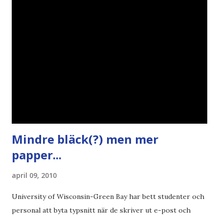
ironi A B 1 2 , E x 1 , SvD , DN
Mindre bläck(?) men mer
papper...
april 09, 2010
University of Wisconsin-Green Bay har bett studenter och
personal att byta typsnitt när de skriver ut e-post och