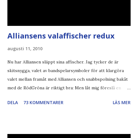
Alliansens valaffischer redux
augusti 11, 2010
Nu har Alliansen släppt sina affischer. Jag tycker de är
skitsnygga, valet av bandspelarsymboler för att klargöra
valet mellan framåt med Alliansen och snabbspolning bakåt
med de RödGröna är riktigt bra: Men låt mig föreslå en
också... Rösta Pirat Mer om... Politik Bodströmsamhället
DELA
73 KOMMENTARER
LÄS MER
Piratpartiet FRA-lagen Kultur Upphovsrätten //Zac,
påminner om min bloggläsarundersökning Läs även andra
bloggares åsikter om Piratpartiet , övervakning , privatliv ,
Politik , Boströmssamhället , Alliansen , valaffisch , humor ,