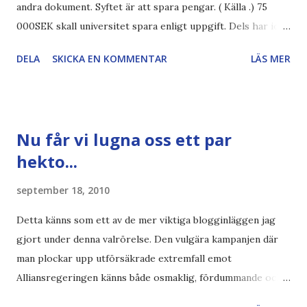
andra dokument. Syftet är att spara pengar. ( Källa .) 75
000SEK skall universitet spara enligt uppgift. Dels har iofs
artikel"författaren" (översättaren) gjort fel och pratar om
DELA
SKICKA EN KOMMENTAR
LÄS MER
"bläck". Dels så undrar jag om de 30% besparingar -
typsnittet Century Gothic är nämligen också känt för att
vara större och dra mer papper... Annars har vi ju ecofont ?
Källa: National Geographic Magazine //Zac, påminner om
Nu får vi lugna oss ett par
min bloggläsarundersökning Läs även andra bloggares
hekto...
åsikter om Century Gothic , besparingar , Ecofont ,
klumpiga direktöversättningar , tonerbesparingar , typsnitt
september 18, 2010
DN , Ex
Detta känns som ett av de mer viktiga blogginläggen jag
gjort under denna valrörelse. Den vulgära kampanjen där
man plockar upp utförsäkrade extremfall emot
Alliansregeringen känns både osmaklig, fördummande och
rent ut sagt ovärdig en svensk valrörelse. Lovvärt försök