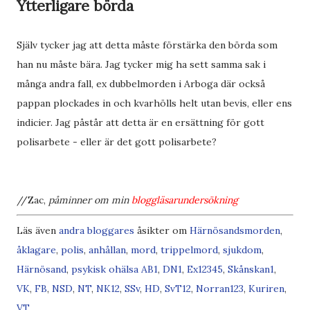
Ytterligare börda
Själv tycker jag att detta måste förstärka den börda som
han nu måste bära. Jag tycker mig ha sett samma sak i
många andra fall, ex dubbelmorden i Arboga där också
pappan plockades in och kvarhölls helt utan bevis, eller ens
indicier. Jag påstår att detta är en ersättning för gott
polisarbete - eller är det gott polisarbete?
//Zac,
påminner om min
bloggläsarundersökning
Läs även
andra bloggares
åsikter om
Härnösandsmorden
,
åklagare
,
polis
,
anhållan
,
mord
,
trippelmord
,
sjukdom
,
Härnösand
,
psykisk ohälsa
AB
1
,
DN
1
,
Ex
1
2
3
4
5
,
Skånskan
1
,
VK
,
FB
,
NSD
,
NT
,
NK
1
2
,
SSv
,
HD
,
SvT
1
2
,
Norran
1
2
3
,
Kuriren
,
VT