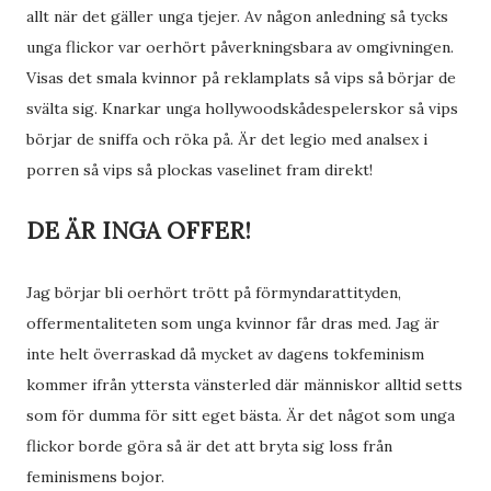
allt när det gäller unga tjejer. Av någon anledning så tycks
unga flickor var oerhört påverkningsbara av omgivningen.
Visas det smala kvinnor på reklamplats så vips så börjar de
svälta sig. Knarkar unga hollywoodskådespelerskor så vips
börjar de sniffa och röka på. Är det legio med analsex i
porren så vips så plockas vaselinet fram direkt!
DE ÄR INGA OFFER!
Jag börjar bli oerhört trött på förmyndarattityden,
offermentaliteten som unga kvinnor får dras med. Jag är
inte helt överraskad då mycket av dagens tokfeminism
kommer ifrån yttersta vänsterled där människor alltid setts
som för dumma för sitt eget bästa. Är det något som unga
flickor borde göra så är det att bryta sig loss från
feminismens bojor.