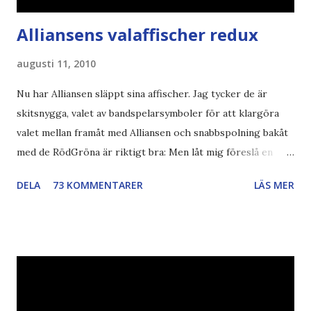
Alliansens valaffischer redux
augusti 11, 2010
Nu har Alliansen släppt sina affischer. Jag tycker de är
skitsnygga, valet av bandspelarsymboler för att klargöra
valet mellan framåt med Alliansen och snabbspolning bakåt
med de RödGröna är riktigt bra: Men låt mig föreslå en
också... Rösta Pirat Mer om... Politik Bodströmsamhället
DELA
73 KOMMENTARER
LÄS MER
Piratpartiet FRA-lagen Kultur Upphovsrätten //Zac,
påminner om min bloggläsarundersökning Läs även andra
bloggares åsikter om Piratpartiet , övervakning , privatliv ,
Politik , Boströmssamhället , Alliansen , valaffisch , humor ,
ironi A B 1 2 , E x 1 , SvD , DN