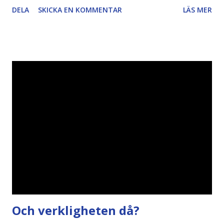
artikel"författaren" (översättaren) gjort fel och pratar om
DELA
SKICKA EN KOMMENTAR
LÄS MER
"bläck". Dels så undrar jag om de 30% besparingar -
typsnittet Century Gothic är nämligen också känt för att
vara större och dra mer papper... Annars har vi ju ecofont ?
Källa: National Geographic Magazine //Zac, påminner om
min bloggläsarundersökning Läs även andra bloggares
åsikter om Century Gothic , besparingar , Ecofont ,
klumpiga direktöversättningar , tonerbesparingar , typsnitt
DN , Ex
Och verkligheten då?