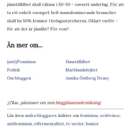
jämställdhet skall räknas i 50-50 - oavsett underlag. För att
ta ett enkelt exempel: helt mansdominerande branscher
skall ha 50% kvinnor i bolagsstyrelserna. Oklart varför -
för att det är jämlikt? För vem?
Än mer om...
(anti)Feminism
Jämställdhet
Politik
Marklundsfejket
Om bloggen
Annika Östberg Deasy
//Zac,
påminner om min
bloggläsarundersökning
Läs även
andra bloggares
åsikter om
feminism
,
orättvisor
,
antifeminism
,
offermentalitet
,
tv-serier
,
humor