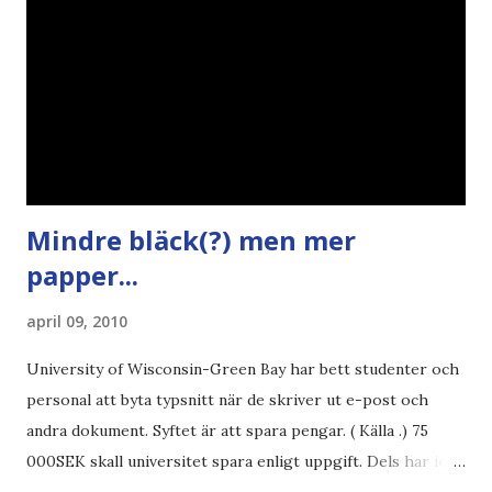
Mindre bläck(?) men mer
papper...
april 09, 2010
University of Wisconsin-Green Bay har bett studenter och
personal att byta typsnitt när de skriver ut e-post och
andra dokument. Syftet är att spara pengar. ( Källa .) 75
000SEK skall universitet spara enligt uppgift. Dels har iofs