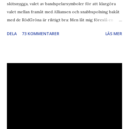
skitsnygga, valet av bandspelarsymboler för att klargöra
valet mellan framåt med Alliansen och snabbspolning bakåt
med de RödGröna är riktigt bra: Men låt mig föreslå en
också... Rösta Pirat Mer om... Politik Bodströmsamhället
DELA
73 KOMMENTARER
LÄS MER
Piratpartiet FRA-lagen Kultur Upphovsrätten //Zac,
påminner om min bloggläsarundersökning Läs även andra
bloggares åsikter om Piratpartiet , övervakning , privatliv ,
Politik , Boströmssamhället , Alliansen , valaffisch , humor ,
ironi A B 1 2 , E x 1 , SvD , DN