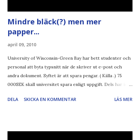
Mindre bläck(?) men mer
papper...
april 09, 2010
University of Wisconsin-Green Bay har bett studenter och
personal att byta typsnitt när de skriver ut e-post och
andra dokument. Syftet är att spara pengar. ( Källa .) 75
000SEK skall universitet spara enligt uppgift. Dels har iofs
artikel"författaren" (översättaren) gjort fel och pratar om
DELA
SKICKA EN KOMMENTAR
LÄS MER
"bläck". Dels så undrar jag om de 30% besparingar -
typsnittet Century Gothic är nämligen också känt för att
vara större och dra mer papper... Annars har vi ju ecofont ?
Källa: National Geographic Magazine //Zac, påminner om
min bloggläsarundersökning Läs även andra bloggares