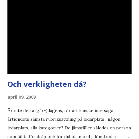
åsikter om Century Gothic , besparingar , Ecofont ,
klumpiga direktöversättningar , tonerbesparingar , typsnitt
DN , Ex
Och verkligheten då?
april 09, 2009
Är inte detta (går-)dagens, för att kanske inte säga
årtiondets sämsta rubriksättning på ledarplats , någon
ledarplats, alla kategorier? De jämställer således en person
som fällts för dråp och för dubbla mord , dömd enligt