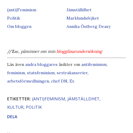
(anti)Feminism
Jämställdhet
Politik
Marklundsfejket
Om bloggen
Annika Östberg Deasy
//Zac,
påminner om min
bloggläsarundersökning
Läs även
andra bloggares
åsikter om
antifeminism
,
feminism
,
statsfeminism
,
sextrakasserier
,
arbetsförmedlningen
,
chef
DN
,
Ex
ETIKETTER:
(ANTI)FEMINISM
JÄMSTÄLLDHET
KULTUR
POLITIK
DELA