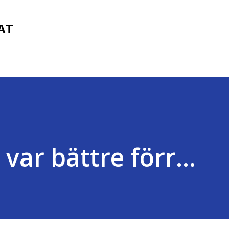
Fortsätt till huvudinnehåll
FAT
 var bättre förr...