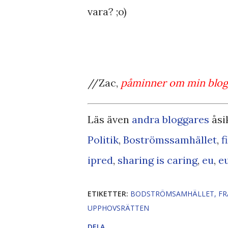
vara? ;o)
//Zac,
påminner om min
blo
Läs även
andra bloggares
åsi
Politik
,
Boströmssamhället
,
f
ipred
,
sharing is caring
,
eu
,
e
ETIKETTER:
BODSTRÖMSAMHÄLLET
FR
UPPHOVSRÄTTEN
DELA