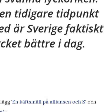
ken tidigare tidpunkt
d är Sverige faktiskt
cket bättre i dag.
lägg '
En käftsmäll på alliansen och S
' och
t)
';