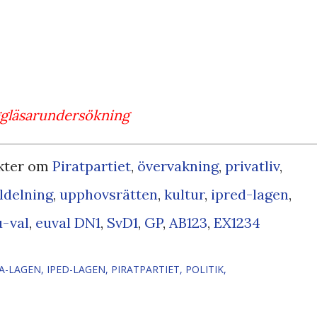
ggläsarundersökning
kter om
Piratpartiet
,
övervakning
,
privatliv
,
ildelning
,
upp
hovsrätten
,
kultur
,
ipred-lagen
,
u-val
,
euval
DN
1
,
SvD
1
,
GP
,
AB
1
2
3
,
EX
1
2
3
4
A-LAGEN
IPED-LAGEN
PIRATPARTIET
POLITIK