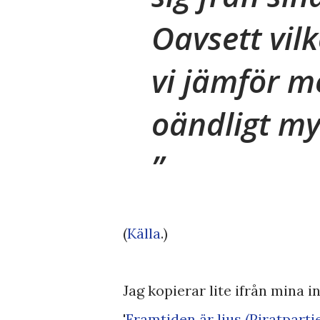
Oavsett vil
vi jämför me
oändligt my
(
Källa
.)
Jag kopierar lite ifrån mina in
'
Framtiden är ljus (Piratpartie