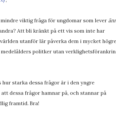
n mindre viktig fråga för ungdomar som lever
än
 andra? Att bli kränkt på ett vis som inte har
 världen utanför lär påverka dem i mycket högr
h medelålders politker utan verklighetsförankri
hur starka dessa frågor är i den yngre
 att dessa frågor hamnar på, och stannar på
ig framtid. Bra!