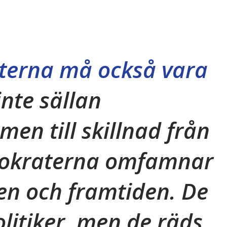
sterna må också vara
nte sällan
men till skillnad från
okraterna omfamnar
en och framtiden. De
olitiker, men de räds