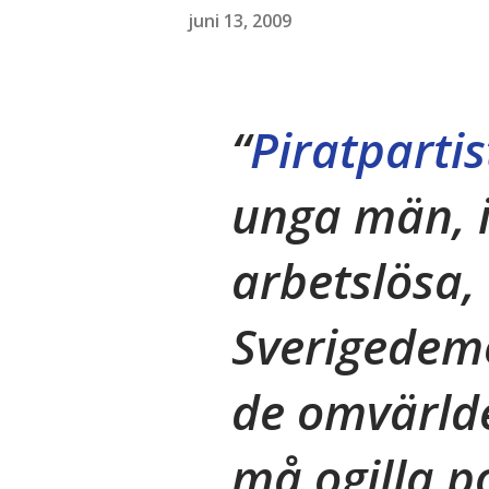
juni 13, 2009
Piratparti
unga män, i
arbetslösa, 
Sverigedem
de omvärld
må ogilla p