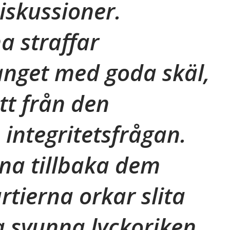
iskussioner.
 straffar
anget med goda skäl,
tt från den
ntegritetsfrågan.
nna tillbaka dem
rtierna orkar slita
na svunna lyckoriken.