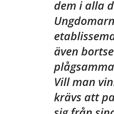
dem i alla d
Ungdomarna
etablissem
även bortse
plågsamma i
Vill man vi
krävs att pa
sig från si