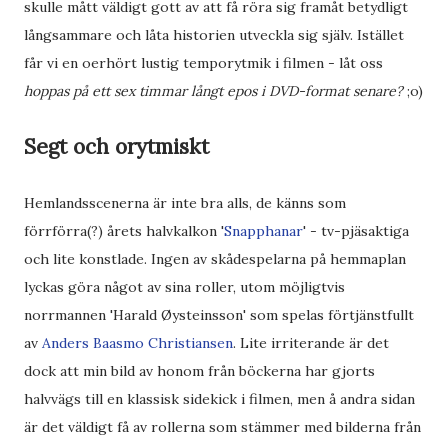
skulle mått väldigt gott av att få röra sig framåt betydligt
långsammare och låta historien utveckla sig själv. Istället
får vi en oerhört lustig temporytmik i filmen - låt oss
hoppas på ett sex timmar långt epos i DVD-format senare?
;o)
Segt och orytmiskt
Hemlandsscenerna är inte bra alls, de känns som
förrförra(?) årets halvkalkon '
Snapphanar
' - tv-pjäsaktiga
och lite konstlade. Ingen av skådespelarna på hemmaplan
lyckas göra något av sina roller, utom möjligtvis
norrmannen 'Harald Øysteinsson' som spelas förtjänstfullt
av
Anders Baasmo Christiansen
. Lite irriterande är det
dock att min bild av honom från böckerna har gjorts
halvvägs till en klassisk sidekick i filmen, men å andra sidan
är det väldigt få av rollerna som stämmer med bilderna från