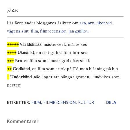
//Zac
Läs även andra bloggares åsikter om
arn
,
arn riket vid
vägens slut
,
film
,
filmrecension
,
jan guillou
+++++
Världsklass
, mästerverk, måste ses
++++
Utmärkt
, en riktigt bra film, bör ses
+++
Bra
, en film som lämnar god eftersmak
++
Godkänd
, en film som är ok på TV, men blåsning på bio
-
Underkänd
, näe, inget att hänga i granen - undvikes som
pesten!
ETIKETTER:
FILM
FILMRECENSION
KULTUR
DELA
Kommentarer