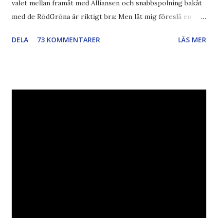
valet mellan framåt med Alliansen och snabbspolning bakåt
med de RödGröna är riktigt bra: Men låt mig föreslå en
också... Rösta Pirat Mer om... Politik Bodströmsamhället
DELA
73 KOMMENTARER
LÄS MER
Piratpartiet FRA-lagen Kultur Upphovsrätten //Zac,
påminner om min bloggläsarundersökning Läs även andra
bloggares åsikter om Piratpartiet , övervakning , privatliv ,
Politik , Boströmssamhället , Alliansen , valaffisch , humor ,
ironi A B 1 2 , E x 1 , SvD , DN