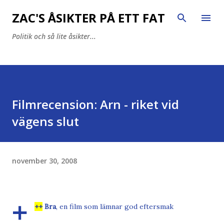
Fortsätt till huvudinnehåll
ZAC'S ÅSIKTER PÅ ETT FAT
Politik och så lite åsikter...
Filmrecension: Arn - riket vid
vägens slut
november 30, 2008
+
++
Bra
, en film som lämnar god eftersmak