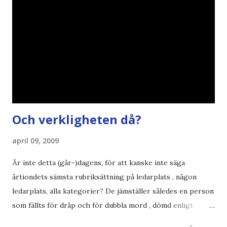
klumpiga direktöversättningar , tonerbesparingar , typsnitt
DN , Ex
Och verkligheten då?
april 09, 2009
Är inte detta (går-)dagens, för att kanske inte säga
årtiondets sämsta rubriksättning på ledarplats , någon
ledarplats, alla kategorier? De jämställer således en person
som fällts för dråp och för dubbla mord , dömd enligt
konstens regler i en demokrati , som skall avtjäna