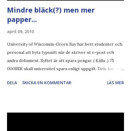
Mindre bläck(?) men mer
papper...
april 09, 2010
University of Wisconsin-Green Bay har bett studenter och
personal att byta typsnitt när de skriver ut e-post och
andra dokument. Syftet är att spara pengar. ( Källa .) 75
000SEK skall universitet spara enligt uppgift. Dels har iofs
artikel"författaren" (översättaren) gjort fel och pratar om
DELA
SKICKA EN KOMMENTAR
LÄS MER
"bläck". Dels så undrar jag om de 30% besparingar -
typsnittet Century Gothic är nämligen också känt för att
vara större och dra mer papper... Annars har vi ju ecofont ?
Källa: National Geographic Magazine //Zac, påminner om
min bloggläsarundersökning Läs även andra bloggares
åsikter om Century Gothic , besparingar , Ecofont ,