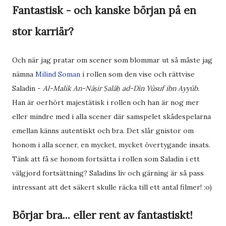
Fantastisk - och kanske början på en
stor karriär?
Och när jag pratar om scener som blommar ut så måste jag
nämna
Milind Soman
i rollen som den vise och rättvise
Saladin -
Al-Malik An-Nāṣir Ṣalāḥ ad-Dīn Yūsuf ibn Ayyūb.
Han är oerhört majestätisk i rollen och han är nog mer
eller mindre med i alla scener där samspelet skådespelarna
emellan känns autentiskt och bra. Det slår gnistor om
honom i alla scener, en mycket, mycket övertygande insats.
Tänk att få se honom fortsätta i rollen som Saladin i ett
välgjord fortsättning? Saladins liv och gärning är så pass
intressant att det säkert skulle räcka till ett antal filmer! :o)
Börjar bra... eller rent av fantastiskt!