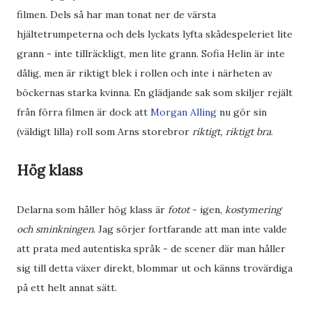
filmen. Dels så har man tonat ner de värsta
hjältetrumpeterna och dels lyckats lyfta skådespeleriet lite
grann - inte tillräckligt, men lite grann. Sofia Helin är inte
dålig, men är riktigt blek i rollen och inte i närheten av
böckernas starka kvinna. En glädjande sak som skiljer rejält
från förra filmen är dock att
Morgan Alling
nu gör sin
(väldigt lilla) roll som Arns storebror
riktigt, riktigt bra
.
Hög klass
Delarna som håller hög klass är
fotot
- igen,
kostymering
och sminkningen
. Jag sörjer fortfarande att man inte valde
att prata med autentiska språk - de scener där man håller
sig till detta växer direkt, blommar ut och känns trovärdiga
på ett helt annat sätt.