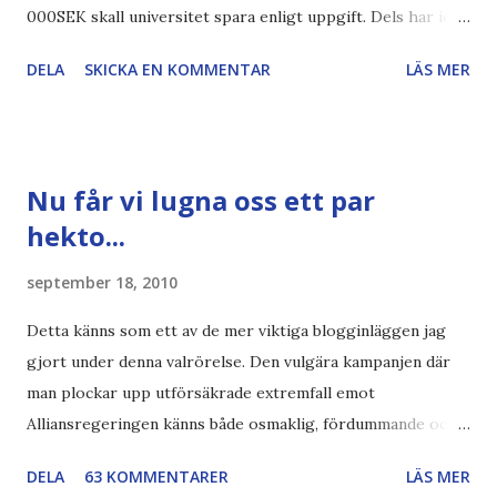
000SEK skall universitet spara enligt uppgift. Dels har iofs
artikel"författaren" (översättaren) gjort fel och pratar om
DELA
SKICKA EN KOMMENTAR
LÄS MER
"bläck". Dels så undrar jag om de 30% besparingar -
typsnittet Century Gothic är nämligen också känt för att
vara större och dra mer papper... Annars har vi ju ecofont ?
Källa: National Geographic Magazine //Zac, påminner om
Nu får vi lugna oss ett par
min bloggläsarundersökning Läs även andra bloggares
hekto...
åsikter om Century Gothic , besparingar , Ecofont ,
klumpiga direktöversättningar , tonerbesparingar , typsnitt
september 18, 2010
DN , Ex
Detta känns som ett av de mer viktiga blogginläggen jag
gjort under denna valrörelse. Den vulgära kampanjen där
man plockar upp utförsäkrade extremfall emot
Alliansregeringen känns både osmaklig, fördummande och
rent ut sagt ovärdig en svensk valrörelse. Lovvärt försök
DELA
63 KOMMENTARER
LÄS MER
Och nej, det handlar absolut inte om att jag negligerar eller