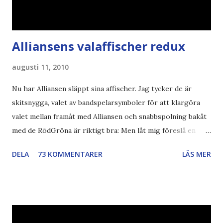
Alliansens valaffischer redux
augusti 11, 2010
Nu har Alliansen släppt sina affischer. Jag tycker de är
skitsnygga, valet av bandspelarsymboler för att klargöra
valet mellan framåt med Alliansen och snabbspolning bakåt
med de RödGröna är riktigt bra: Men låt mig föreslå en
också... Rösta Pirat Mer om... Politik Bodströmsamhället
DELA
73 KOMMENTARER
LÄS MER
Piratpartiet FRA-lagen Kultur Upphovsrätten //Zac,
påminner om min bloggläsarundersökning Läs även andra
bloggares åsikter om Piratpartiet , övervakning , privatliv ,
Politik , Boströmssamhället , Alliansen , valaffisch , humor ,
ironi A B 1 2 , E x 1 , SvD , DN