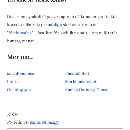
En sak är dock säker
Det är en symbolfråga av rang och då kommer politiskt
korrekta liberala
pissnödiga
skribenter och är
"fördomsfria"
- fast lite för, och lite emot - om ni förstår
hur jag menar...
Mer om...
(anti)Feminism
Jämställdhet
Politik
Marklundsfejket
Om bloggen
Annika Östberg Deasy
//Zac
PS. Från
ett gammalt inlägg