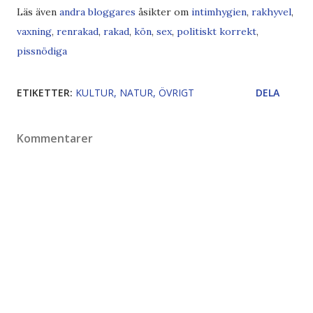
Läs även
andra bloggares
åsikter om
intimhygien
,
rakhyvel
,
vaxning
,
renrakad
,
rakad
,
kön
,
sex
,
politiskt korrekt
,
pissnödiga
ETIKETTER:
KULTUR
NATUR
ÖVRIGT
DELA
Kommentarer