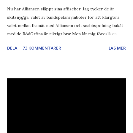
Nu har Alliansen släppt sina affischer. Jag tycker de är
skitsnygga, valet av bandspelarsymboler för att klargöra
valet mellan framåt med Alliansen och snabbspolning bakåt
med de RödGröna är riktigt bra: Men låt mig föreslå en
också... Rösta Pirat Mer om... Politik Bodströmsamhället
DELA
73 KOMMENTARER
LÄS MER
Piratpartiet FRA-lagen Kultur Upphovsrätten //Zac,
påminner om min bloggläsarundersökning Läs även andra
bloggares åsikter om Piratpartiet , övervakning , privatliv ,
Politik , Boströmssamhället , Alliansen , valaffisch , humor ,
ironi A B 1 2 , E x 1 , SvD , DN