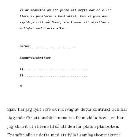
Vi är medvetna om att genom att bryta mot en eller
flera av punkterna i kontraktet, kan vi göra oss
skyldiga till våldtäkt, som kommer att straffas i
enlighet med brottsbalken.
Datum: ........................
Namnunderskrifter
1) ..................................
2) ..................................
Själv har jag fyllt i
tre ex
i förväg av detta kontrakt och har
liggande för att snabbt kunna tas fram vid behov - en har
jag skrivit ut i liten stil så att den får plats i plånboken.
Framför allt är detta med att fylla i samlagskontraktet i