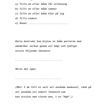
a) Tills en eller båda får utlösning
b) Tills en eller båda somnar
c) Tills en eller båda klär på sig
d) Tills vidare
e) Annat: …..........................
Detta kontrakt kan brytas av båda parterna med
omedelbar verkan genom att högt och tydligt
uttala följande lösenord:
.................................
Skriv det igen:
................................
(Obs! I de fall ni valt att använda munkavel,
tänk på
att använda ett enkelt lösenord som
kan uttalas med sluten mun, t ex ”Agh”.)