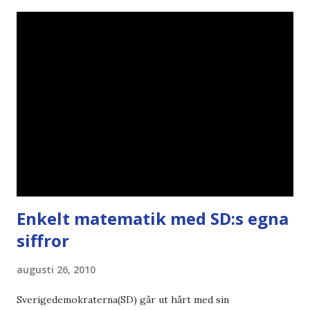
Källa: National Geographic Magazine //Zac, påminner om
min bloggläsarundersökning Läs även andra bloggares
åsikter om Century Gothic , besparingar , Ecofont ,
klumpiga direktöversättningar , tonerbesparingar , typsnitt
DN , Ex
Enkelt matematik med SD:s egna
siffror
augusti 26, 2010
Sverigedemokraterna(SD) går ut hårt med sin