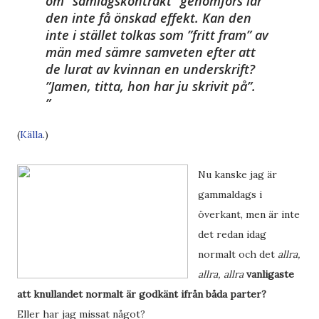
om ”samlagskontrakt” ­genomförs lär
den inte få önskad effekt. Kan den
inte i ­stället ­tolkas som ”fritt fram” av
män med sämre samveten efter att
de ­lurat av kvinnan en underskrift?
”Jamen, titta, hon har ju skrivit på”.
(
Källa
.)
Nu kanske jag är
gammaldags i
överkant, men är inte
det redan idag
normalt och det
allra,
allra, allra
vanligaste
att knullandet normalt är godkänt ifrån båda parter?
Eller har jag missat något?