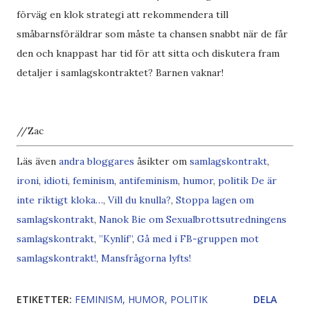
förväg en klok strategi att rekommendera till
småbarnsföräldrar som måste ta chansen snabbt när de får
den och knappast har tid för att sitta och diskutera fram
detaljer i samlagskontraktet? Barnen vaknar!
//Zac
Läs även
andra bloggares
åsikter om
samlagskontrakt
,
ironi
,
idioti
,
feminism
,
antifeminism
,
humor
,
politik
De är
inte riktigt kloka…
,
Vill du knulla?
,
Stoppa lagen om
samlagskontrakt
,
Nanok Bie om Sexualbrottsutredningens
samlagskontrakt
,
”Kynlíf”
,
Gå med i FB-gruppen mot
samlagskontrakt!
,
Mansfrågorna lyfts!
ETIKETTER:
FEMINISM
HUMOR
POLITIK
DELA