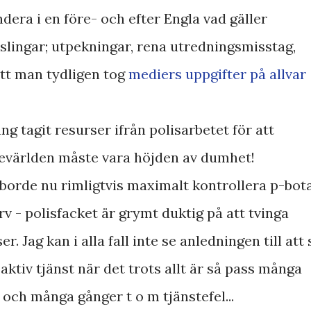
dera i en före- och efter Engla vad gäller
slingar; utpekningar, rena utredningsmisstag,
att man tydligen tog
mediers uppgifter på allvar
ng tagit resurser ifrån polisarbetet för att
devärlden måste vara höjden av dumhet!
n borde nu rimligtvis maximalt kontrollera p-bot
ärv - polisfacket är grymt duktig på att tvinga
r. Jag kan i alla fall inte se anledningen till att 
aktiv tjänst när det trots allt är så pass många
 och många gånger t o m tjänstefel...