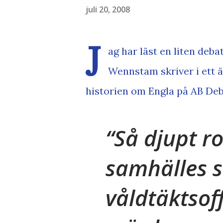
juli 20, 2008
J
ag har läst en liten deba
Wennstam
skriver i ett
historien om Engla på AB Deb
Så djupt ro
samhälles 
våldtäktsof