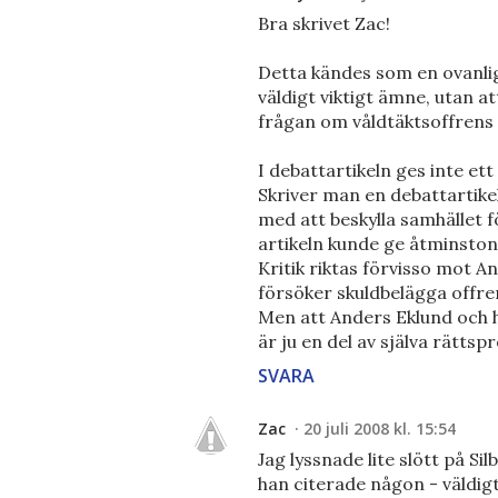
Bra skrivet Zac!
Detta kändes som en ovanlig
väldigt viktigt ämne, utan at
frågan om våldtäktsoffrens 
I debattartikeln ges inte et
Skriver man en debattartike
med att beskylla samhället f
artikeln kunde ge åtminston
Kritik riktas förvisso mot 
försöker skuldbelägga offre
Men att Anders Eklund och 
är ju en del av själva rättsp
SVARA
Zac
20 juli 2008 kl. 15:54
Jag lyssnade lite slött på 
han citerade någon - väldigt