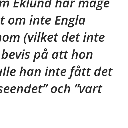
m Eklund har mage
tt om inte Engla
om (vilket det inte
 bevis på att hon
ulle han inte fått det
seendet” och ”vart