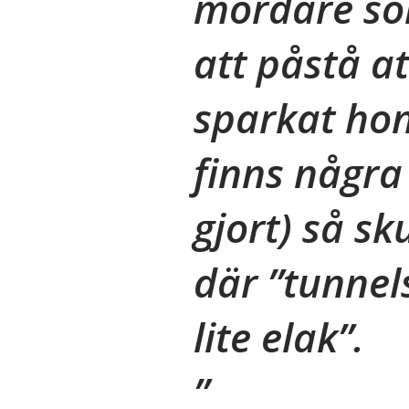
mördare so
att påstå a
sparkat hon
finns några
gjort) så sk
där ”tunnel
lite elak”.