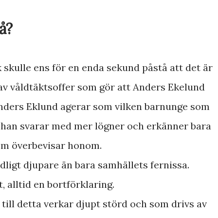
å?
k skulle ens för en enda sekund påstå att det är
v våldtäktsoffer som gör att Anders Ekelund
? Anders Eklund agerar som vilken barnunge som
, han svarar med mer lögner och erkänner bara
om överbevisar honom.
tydligt djupare än bara samhällets fernissa.
, alltid en bortförklaring.
till detta verkar djupt störd och som drivs av