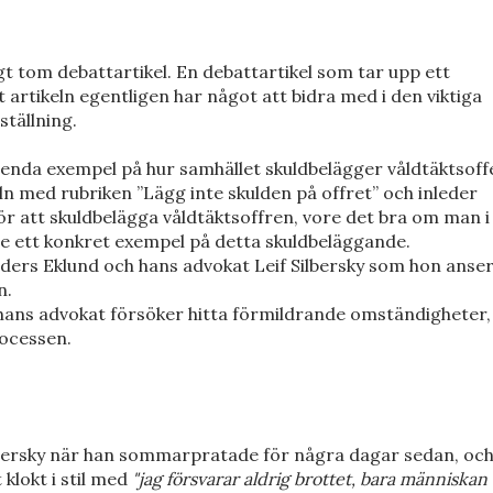
t tom debattartikel. En debattartikel som tar upp ett
t artikeln egentligen har något att bidra med i den viktiga
ställning.
t enda exempel på hur samhället skuldbelägger våldtäktsoff
ln med rubriken ”Lägg inte skulden på offret” och inleder
ör att skuldbelägga våldtäktsoffren, vore det bra om man i
e ett konkret exempel på detta skuldbeläggande.
Anders Eklund och hans advokat Leif Silbersky som hon anse
n.
hans advokat försöker hitta förmildrande omständigheter,
rocessen.
Silbersky när han sommarpratade för några dagar sedan, oc
 klokt i stil med
"jag försvarar aldrig brottet, bara människan