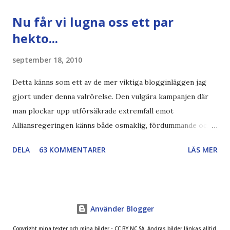
Källa: National Geographic Magazine //Zac, påminner om
Nu får vi lugna oss ett par
min bloggläsarundersökning Läs även andra bloggares
hekto...
åsikter om Century Gothic , besparingar , Ecofont ,
klumpiga direktöversättningar , tonerbesparingar , typsnitt
september 18, 2010
DN , Ex
Detta känns som ett av de mer viktiga blogginläggen jag
gjort under denna valrörelse. Den vulgära kampanjen där
man plockar upp utförsäkrade extremfall emot
Alliansregeringen känns både osmaklig, fördummande och
rent ut sagt ovärdig en svensk valrörelse. Lovvärt försök
DELA
63 KOMMENTARER
LÄS MER
Och nej, det handlar absolut inte om att jag negligerar eller
nedvärderar svårt sjuka människor med berättelser som är
svåra att ta in. Det handlar om att vi nu får dessa extremfall
uppslagna på löpsedlarna som om det vore det normala.
Använder Blogger
Det handlar dels om fyrkantig byråkrati och ett lovvärt
försök att rensa upp i det svårnavigerade träsk som
Copyright mina texter och mina bilder - CC BY NC SA. Andras bilder länkas alltid.