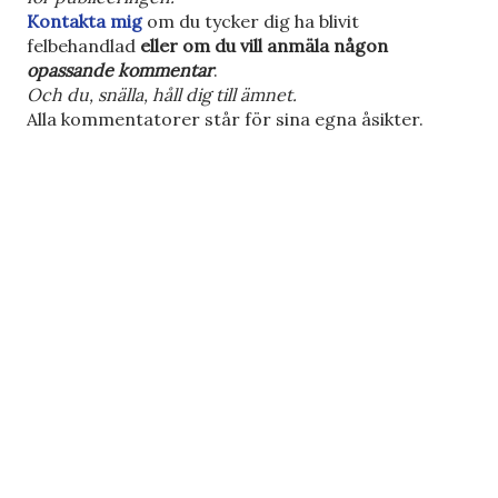
e
Kontakta mig
om du tycker dig ha blivit
n
felbehandlad
eller om du vill anmäla någon
k
opassande kommentar
.
o
Och du, snälla, håll dig till ämnet.
m
Alla kommentatorer står för sina egna åsikter.
m
e
n
t
a
r