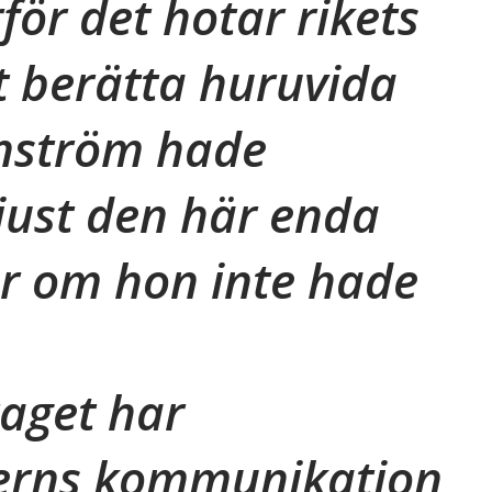
för det hotar rikets
t berätta huruvida
enström hade
just den här enda
ler om hon inte hade
aget har
terns kommunikation