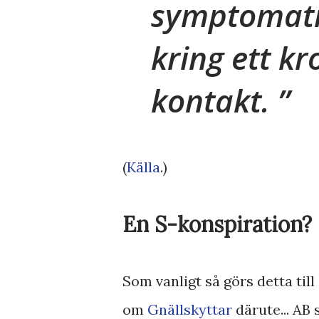
symptomatis
kring ett k
kontakt.
(
Källa
.)
En S-konspiration?
Som vanligt så görs detta til
om
Gnällskyttar
därute... AB