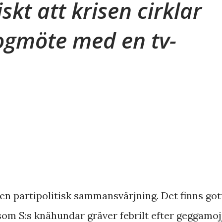
kt att krisen cirklar
rogmöte med en tv-
l en partipolitisk sammansvärjning. Det finns got
 som S:s knähundar gräver febrilt efter geggamoj