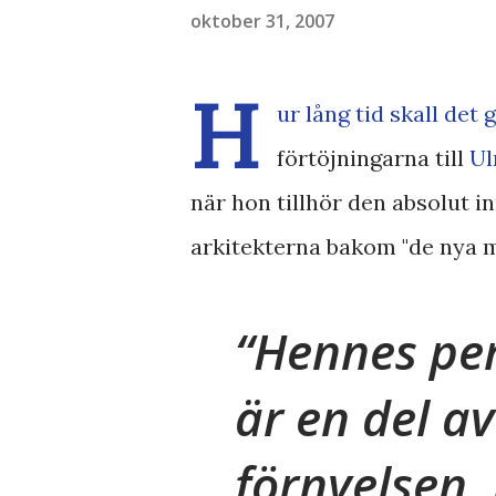
oktober 31, 2007
H
ur lång tid skall det
förtöjningarna till
Ul
när hon tillhör den absolut 
arkitekterna bakom "de nya m
Hennes per
är en del a
förnyelsen, 