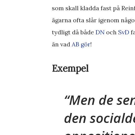
som skall kladda fast på Rein
ägarna ofta slår igenom någo
tydligt då både
DN
och
SvD
fa
än vad
AB gör
!
Exempel
Men de se
den social