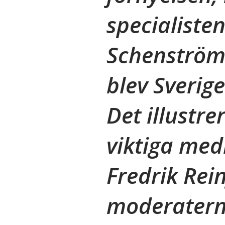
specialiste
Schenström 
blev Sverig
Det illustre
viktiga medi
Fredrik Rei
moderaterna