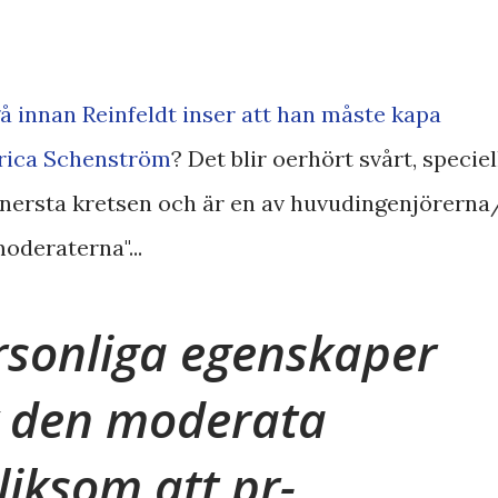
 gå innan Reinfeldt inser att han måste kapa
rica Schenström
? Det blir oerhört svårt, speciel
innersta kretsen och är en av huvudingenjörerna
oderaterna"...
sonliga egenskaper
v den moderata
liksom att pr-