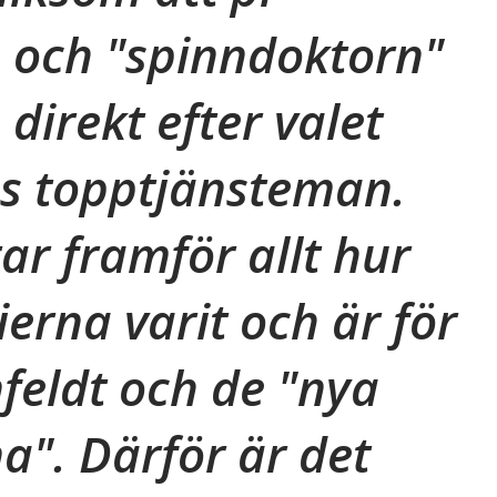
n och "spinndoktorn"
direkt efter valet
es topptjänsteman.
rar framför allt hur
erna varit och är för
nfeldt och de "nya
". Därför är det