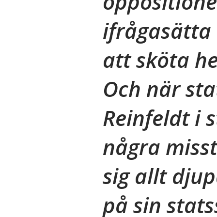
oppositionen
ifrågasätta
att sköta h
Och när sta
Reinfeldt i 
några misst
sig allt dju
på sin stat