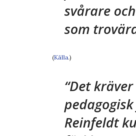
svårare och
som trovärd
(
Källa
.)
Det kräver
pedagogisk
Reinfeldt k