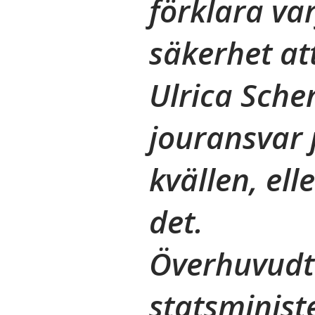
förklara var
säkerhet at
Ulrica Sch
jouransvar 
kvällen, el
det.
Överhuvudt
statsminis