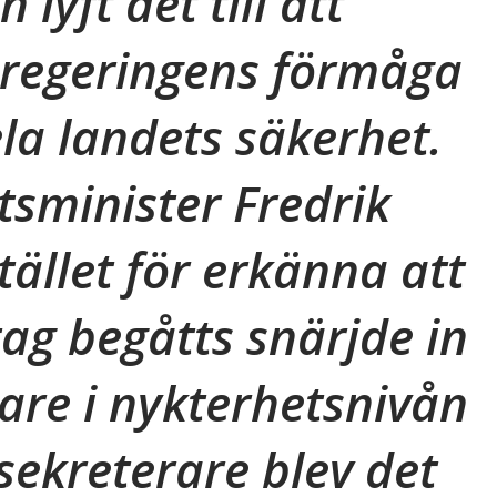
 lyft det till att
 regeringens förmåga
ela landets säkerhet.
tsminister Fredrik
stället för erkänna att
ag begåtts snärjde in
pare i nykterhetsnivån
ssekreterare blev det