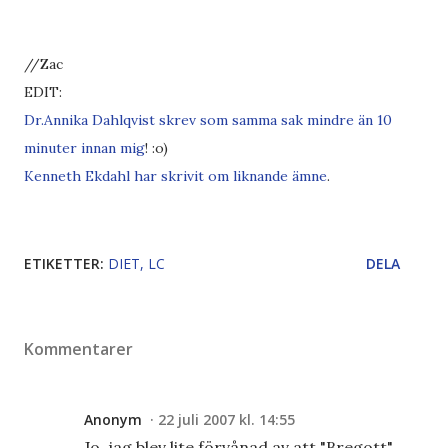
//Zac
EDIT:
Dr.Annika Dahlqvist skrev som samma sak mindre än 10
minuter innan mig
! :o)
Kenneth Ekdahl har skrivit om liknande ämne
.
ETIKETTER:
DIET
LC
DELA
Kommentarer
Anonym
22 juli 2007 kl. 14:55
Jo, jag blev lite förvånad av att "Bregott"