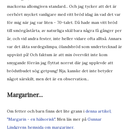
mackorna allomgiven standard... Och jag tycker att det är
oerhört mycket vanligare med vitt bröd idag än vad det var
för mig när jag var liten - 70-talet. Då hade man vitt bröd
till smörgåstårta, av naturliga skäl bara några få gånger per
år, och vid andra fester, inte heller vidare ofta alltså. Annars
var det äkta surdegslimpa, ölandsbröd som undertecknad är
uppväxt på! Och faktum är att min övervikt inte kom
smygande förrän jag flyttat norrut där jag upplevde att
brödutbudet sög getpung! Nja, kanske det inte betyder
något särskilt, men det är en observation...
Margariner...
Om fetter och barn finns det lite grann i
denna artikel,
"Margarin - en hälsorisk"
. Men läs mer på
Gunnar
Lindgrens hemsida om margariner.