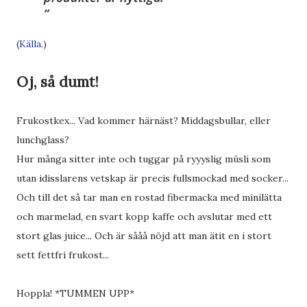
(
Källa
.)
Oj, så dumt!
Frukostkex... Vad kommer härnäst? Middagsbullar, eller
lunchglass?
Hur många sitter inte och tuggar på ryyyslig müsli som
utan idisslarens vetskap är precis fullsmockad med socker...
Och till det så tar man en rostad fibermacka med minilätta
och marmelad, en svart kopp kaffe och avslutar med ett
stort glas juice... Och är sååå nöjd att man ätit en i stort
sett fettfri frukost...
Hoppla! *TUMMEN UPP*