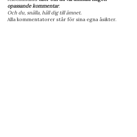
k
opassande kommentar
.
o
Och du, snälla, håll dig till ämnet.
m
Alla kommentatorer står för sina egna åsikter.
m
e
n
t
a
r