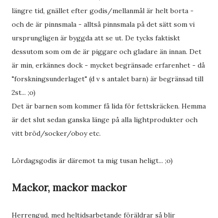
längre tid, gnället efter godis/mellanmål är helt borta -
och de är pinnsmala - alltså pinnsmala på det sätt som vi
ursprungligen är byggda att se ut. De tycks faktiskt
dessutom som om de är piggare och gladare än innan. Det
är min, erkännes dock - mycket begränsade erfarenhet - då
"forskningsunderlaget" (d v s antalet barn) är begränsad till
2st... ;o)
Det är barnen som kommer få lida för fettskräcken. Hemma
är det slut sedan ganska länge på alla lightprodukter och
vitt bröd/socker/oboy etc.
Lördagsgodis är däremot ta mig tusan heligt... ;o)
Mackor, mackor mackor
Herrengud, med heltidsarbetande föräldrar så blir