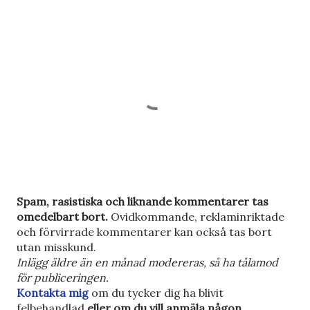
S
Spam, rasistiska och liknande kommentarer tas
k
omedelbart bort.
Ovidkommande, reklaminriktade
i
och förvirrade kommentarer kan också tas bort
c
utan misskund.
k
Inlägg äldre än en månad modereras, så ha tålamod
a
för publiceringen.
e
Kontakta mig
om du tycker dig ha blivit
n
felbehandlad
eller om du vill anmäla någon