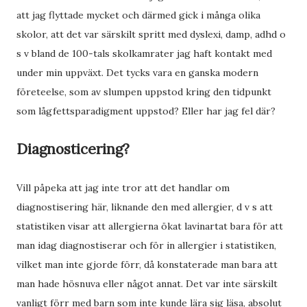
att jag flyttade mycket och därmed gick i många olika
skolor, att det var särskilt spritt med dyslexi, damp, adhd o
s v bland de 100-tals skolkamrater jag haft kontakt med
under min uppväxt. Det tycks vara en ganska modern
företeelse, som av slumpen uppstod kring den tidpunkt
som lågfettsparadigment uppstod? Eller har jag fel där?
Diagnosticering?
Vill påpeka att jag inte tror att det handlar om
diagnostisering här, liknande den med allergier, d v s att
statistiken visar att allergierna ökat lavinartat bara för att
man idag diagnostiserar och för in allergier i statistiken,
vilket man inte gjorde förr, då konstaterade man bara att
man hade hösnuva eller något annat. Det var inte särskilt
vanligt förr med barn som inte kunde lära sig läsa, absolut