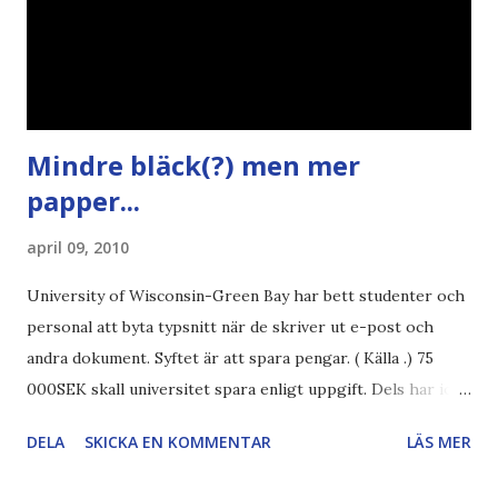
Mindre bläck(?) men mer
papper...
april 09, 2010
University of Wisconsin-Green Bay har bett studenter och
personal att byta typsnitt när de skriver ut e-post och
andra dokument. Syftet är att spara pengar. ( Källa .) 75
000SEK skall universitet spara enligt uppgift. Dels har iofs
artikel"författaren" (översättaren) gjort fel och pratar om
DELA
SKICKA EN KOMMENTAR
LÄS MER
"bläck". Dels så undrar jag om de 30% besparingar -
typsnittet Century Gothic är nämligen också känt för att