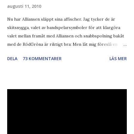
augusti 11, 2010
Nu har Alliansen släppt sina affischer. Jag tycker de är
skitsnygga, valet av bandspelarsymboler för att klargöra
valet mellan framåt med Alliansen och snabbspolning bakåt
med de RödGröna är riktigt bra: Men låt mig föreslå en
också... Rösta Pirat Mer om... Politik Bodströmsamhället
DELA
73 KOMMENTARER
LÄS MER
Piratpartiet FRA-lagen Kultur Upphovsrätten //Zac,
påminner om min bloggläsarundersökning Läs även andra
bloggares åsikter om Piratpartiet , övervakning , privatliv ,
Politik , Boströmssamhället , Alliansen , valaffisch , humor ,
ironi A B 1 2 , E x 1 , SvD , DN