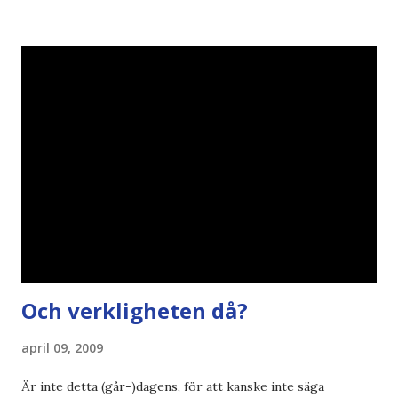
vara större och dra mer papper... Annars har vi ju ecofont ?
Källa: National Geographic Magazine //Zac, påminner om
min bloggläsarundersökning Läs även andra bloggares
åsikter om Century Gothic , besparingar , Ecofont ,
klumpiga direktöversättningar , tonerbesparingar , typsnitt
DN , Ex
Och verkligheten då?
april 09, 2009
Är inte detta (går-)dagens, för att kanske inte säga