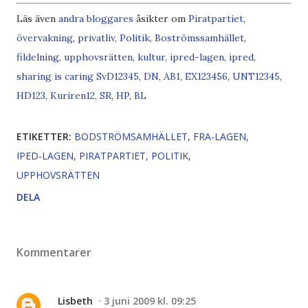
Läs även
andra bloggares
åsikter om
Piratpartiet
,
övervakning
,
privatliv
,
Politik
,
Boströmssamhället
,
fildelning
,
upp
hovsrätten
,
kultur
,
ipred-lagen
,
ipred
,
sharing is caring
SvD
1
2
3
4
5
,
DN
,
AB
1
,
EX
1
2
3
4
5
6
,
UNT
1
2
3
4
5
,
HD
1
2
3
,
Kuriren
1
2
,
SR
,
HP
,
BL
ETIKETTER:
BODSTRÖMSAMHÄLLET
FRA-LAGEN
IPED-LAGEN
PIRATPARTIET
POLITIK
UPPHOVSRÄTTEN
DELA
Kommentarer
Lisbeth
3 juni 2009 kl. 09:25