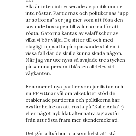
Alla är inte ointresserade av politik om de
inte röstar. Partiernas och politikernas "upp
ur sofforna" ser jag mer som att fösa den
sovande boskapen till valurnorna för att
rösta. Gatorna kantas av valaffischer av
vilka vi bör välja. De sitter till och med
olagligt uppsatta på opassande ställen, i
vissa fall där de skulle kunna skada någon.
När jag var ute nyss så svajade tre stycken
på samma person i blåsten alldeles vid
vägkanten.
Fenomenet nya partier som junilistan och
nu PP vittnar väl om vilket litet stöd de
etablerade partierna och politikerna har.
Avstår hellre än att rösta på "Kalle Anka" :)
eller något nybildat alternativ Jag avstår
från att rösta fram mer skendemokrati.
Det går alltså hur bra som helst att stå