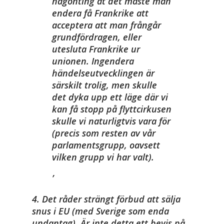
någonting åt det måste man
endera få Frankrike att
acceptera att man frångår
grundfördragen, eller
utesluta Frankrike ur
unionen. Ingendera
händelseutvecklingen är
särskilt trolig, men skulle
det dyka upp ett läge där vi
kan få stopp på flyttcirkusen
skulle vi naturligtvis vara för
(precis som resten av vår
parlamentsgrupp, oavsett
vilken grupp vi har valt).
4. Det råder strängt förbud att sälja
snus i EU (med Sverige som enda
undantag). Är inte detta ett bevis på