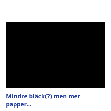
påminner om min bloggläsarundersökning Läs även andra
bloggares åsikter om Piratpartiet , övervakning , privatliv ,
Politik , Boströmssamhället , Alliansen , valaffisch , humor ,
ironi A B 1 2 , E x 1 , SvD , DN
Mindre bläck(?) men mer
papper...