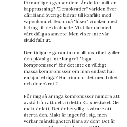
förmodligen gynnar dem. Är de för militär
kapprustning? "Demokratier" världen över
däribland Sverige bidrar till konflikt med
vapenhandel. Sedan så "löser" vi saken med
bidrag till de drabbade. Vi stillar därmed
vårt dåliga samvete. Men vi ser inte vår
skuld fullt ut.
Den tidigare garantin om alliansfrihet gäller
den plötsligt inte längre? "Inga
kompromisser" blir det inte en väldigt
massa kompromisser om man endast har
en hjärtefråga? Hur rimmar det med frihet
och demokrati?
För mig så är inga komromisser numera att
avstå från att delta i detta EU spektakel. Ge
makt är lätt. Det är betydligt svårare att
återta den. Makt är inget fel i sig, men
verkar mänskligheten klara av den? Det är