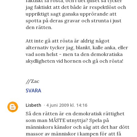
faktiskt få rösta, och i det ljuset så tycker
jag faktiskt att det både är respektlöst och
uppriktigt sagt ganska upprörande att
spotta på deras gravar och strunta i just
den rätten.
Att inte gå att rösta är aldrig något
alternativ tycker jag, blankt, kalle anka, eller
vad som helst - men ta den demokratiska
skydligheten vid hornen och gå och rösta!
//Zac
SVARA
Lisbeth
4 juni 2009 kl. 14:16
Så den rätten är en demokratisk rättighet
som man MÅSTE utnyttja? Spela på
människors känslor och säg att det har dött
massor av människor i kampen för att få