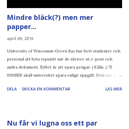
Mindre bläck(?) men mer
papper...
april 09, 2010
University of Wisconsin-Green Bay har bett studenter och
personal att byta typsnitt när de skriver ut e-post och
andra dokument. Syftet är att spara pengar. ( Källa .) 75
000SEK skall universitet spara enligt uppgift. Dels har iofs
artikel"författaren" (översättaren) gjort fel och pratar om
DELA
SKICKA EN KOMMENTAR
LÄS MER
"bläck". Dels så undrar jag om de 30% besparingar -
typsnittet Century Gothic är nämligen också känt för att
vara större och dra mer papper... Annars har vi ju ecofont ?
Källa: National Geographic Magazine //Zac, påminner om
Nu får vi lugna oss ett par
min bloggläsarundersökning Läs även andra bloggares