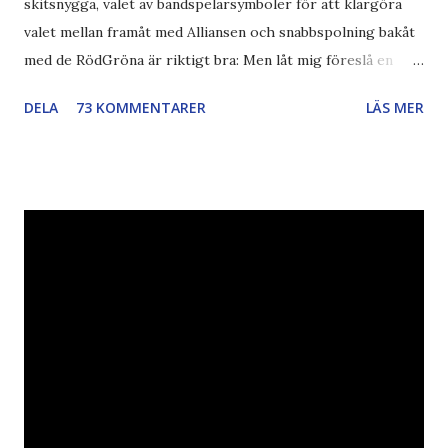
skitsnygga, valet av bandspelarsymboler för att klargöra
valet mellan framåt med Alliansen och snabbspolning bakåt
med de RödGröna är riktigt bra: Men låt mig föreslå en
också... Rösta Pirat Mer om... Politik Bodströmsamhället
DELA
73 KOMMENTARER
LÄS MER
Piratpartiet FRA-lagen Kultur Upphovsrätten //Zac,
påminner om min bloggläsarundersökning Läs även andra
bloggares åsikter om Piratpartiet , övervakning , privatliv ,
Politik , Boströmssamhället , Alliansen , valaffisch , humor ,
ironi A B 1 2 , E x 1 , SvD , DN