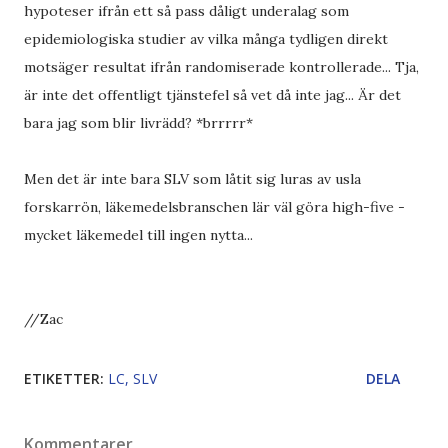
hypoteser ifrån ett så pass dåligt underalag som
epidemiologiska studier av vilka många tydligen direkt
motsäger resultat ifrån randomiserade kontrollerade... Tja,
är inte det offentligt tjänstefel så vet då inte jag... Är det
bara jag som blir livrädd? *brrrrr*
Men det är inte bara SLV som låtit sig luras av usla
forskarrön, läkemedelsbranschen lär väl göra high-five -
mycket läkemedel till ingen nytta...
//Zac
ETIKETTER:
LC
SLV
DELA
Kommentarer