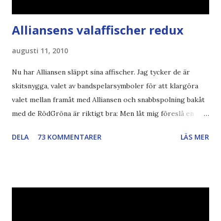
Alliansens valaffischer redux
augusti 11, 2010
Nu har Alliansen släppt sina affischer. Jag tycker de är
skitsnygga, valet av bandspelarsymboler för att klargöra
valet mellan framåt med Alliansen och snabbspolning bakåt
med de RödGröna är riktigt bra: Men låt mig föreslå en
också... Rösta Pirat Mer om... Politik Bodströmsamhället
DELA
73 KOMMENTARER
LÄS MER
Piratpartiet FRA-lagen Kultur Upphovsrätten //Zac,
påminner om min bloggläsarundersökning Läs även andra
bloggares åsikter om Piratpartiet , övervakning , privatliv ,
Politik , Boströmssamhället , Alliansen , valaffisch , humor ,
ironi A B 1 2 , E x 1 , SvD , DN