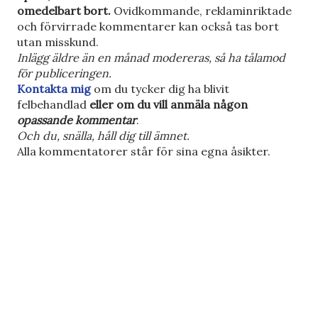
k
omedelbart bort.
Ovidkommande, reklaminriktade
i
och förvirrade kommentarer kan också tas bort
c
utan misskund.
k
Inlägg äldre än en månad modereras, så ha tålamod
a
för publiceringen.
e
Kontakta mig
om du tycker dig ha blivit
n
felbehandlad
eller om du vill anmäla någon
k
opassande kommentar
.
o
Och du, snälla, håll dig till ämnet.
m
Alla kommentatorer står för sina egna åsikter.
m
e
n
t
a
r