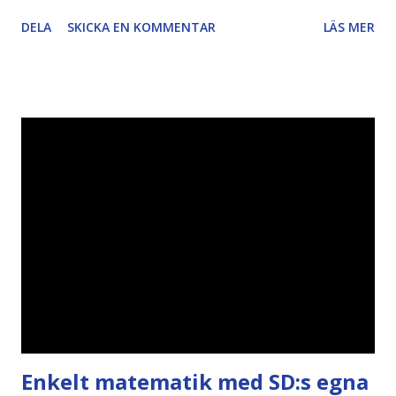
artikel"författaren" (översättaren) gjort fel och pratar om
DELA
SKICKA EN KOMMENTAR
LÄS MER
"bläck". Dels så undrar jag om de 30% besparingar -
typsnittet Century Gothic är nämligen också känt för att
vara större och dra mer papper... Annars har vi ju ecofont ?
Källa: National Geographic Magazine //Zac, påminner om
min bloggläsarundersökning Läs även andra bloggares
åsikter om Century Gothic , besparingar , Ecofont ,
klumpiga direktöversättningar , tonerbesparingar , typsnitt
DN , Ex
Enkelt matematik med SD:s egna