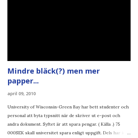
Mindre bläck(?) men mer
papper...
april 09, 2010
University of Wisconsin-Green Bay har bett studenter och
personal att byta typsnitt när de skriver ut e-post och
andra dokument. Syftet är att spara pengar. ( Källa .) 75
000SEK skall universitet spara enligt uppgift. Dels har iofs