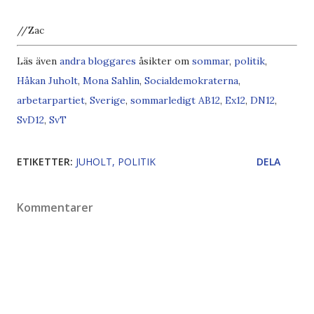
//Zac
Läs även
andra bloggares
åsikter om
sommar
,
politik
,
Håkan Juholt
,
Mona Sahlin
,
Socialdemokraterna
,
arbetarpartiet
,
Sverige
,
sommarledigt
A
B
1
2
,
E
x
1
2
,
D
N
1
2
,
S
v
D
1
2
,
S
v
T
ETIKETTER:
JUHOLT
POLITIK
DELA
Kommentarer