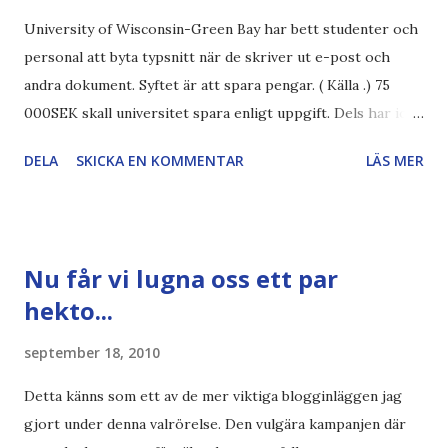
University of Wisconsin-Green Bay har bett studenter och
personal att byta typsnitt när de skriver ut e-post och
andra dokument. Syftet är att spara pengar. ( Källa .) 75
000SEK skall universitet spara enligt uppgift. Dels har iofs
artikel"författaren" (översättaren) gjort fel och pratar om
DELA
SKICKA EN KOMMENTAR
LÄS MER
"bläck". Dels så undrar jag om de 30% besparingar -
typsnittet Century Gothic är nämligen också känt för att
vara större och dra mer papper... Annars har vi ju ecofont ?
Källa: National Geographic Magazine //Zac, påminner om
Nu får vi lugna oss ett par
min bloggläsarundersökning Läs även andra bloggares
hekto...
åsikter om Century Gothic , besparingar , Ecofont ,
klumpiga direktöversättningar , tonerbesparingar , typsnitt
september 18, 2010
DN , Ex
Detta känns som ett av de mer viktiga blogginläggen jag
gjort under denna valrörelse. Den vulgära kampanjen där