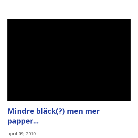
bloggares åsikter om Piratpartiet , övervakning , privatliv ,
Politik , Boströmssamhället , Alliansen , valaffisch , humor ,
ironi A B 1 2 , E x 1 , SvD , DN
Mindre bläck(?) men mer
papper...
april 09, 2010