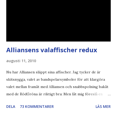
Alliansens valaffischer redux
augusti 11, 2010
Nu har Alliansen släppt sina affischer. Jag tycker de är
skitsnygga, valet av bandspelarsymboler för att klargöra
valet mellan framåt med Alliansen och snabbspolning bakåt
med de RödGröna är riktigt bra: Men låt mig föreslå en
också... Rösta Pirat Mer om... Politik Bodströmsamhället
DELA
73 KOMMENTARER
LÄS MER
Piratpartiet FRA-lagen Kultur Upphovsrätten //Zac,
påminner om min bloggläsarundersökning Läs även andra