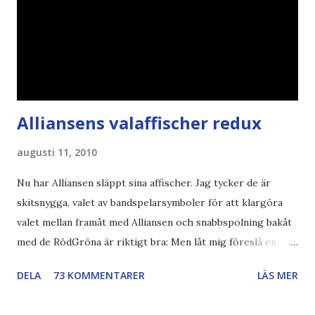
Alliansens valaffischer redux
augusti 11, 2010
Nu har Alliansen släppt sina affischer. Jag tycker de är
skitsnygga, valet av bandspelarsymboler för att klargöra
valet mellan framåt med Alliansen och snabbspolning bakåt
med de RödGröna är riktigt bra: Men låt mig föreslå en
också... Rösta Pirat Mer om... Politik Bodströmsamhället
DELA
73 KOMMENTARER
LÄS MER
Piratpartiet FRA-lagen Kultur Upphovsrätten //Zac,
påminner om min bloggläsarundersökning Läs även andra