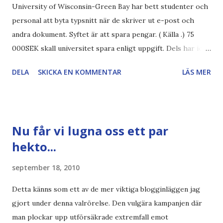
University of Wisconsin-Green Bay har bett studenter och
personal att byta typsnitt när de skriver ut e-post och
andra dokument. Syftet är att spara pengar. ( Källa .) 75
000SEK skall universitet spara enligt uppgift. Dels har iofs
artikel"författaren" (översättaren) gjort fel och pratar om
DELA
SKICKA EN KOMMENTAR
LÄS MER
"bläck". Dels så undrar jag om de 30% besparingar -
typsnittet Century Gothic är nämligen också känt för att
vara större och dra mer papper... Annars har vi ju ecofont ?
Källa: National Geographic Magazine //Zac, påminner om
Nu får vi lugna oss ett par
min bloggläsarundersökning Läs även andra bloggares
hekto...
åsikter om Century Gothic , besparingar , Ecofont ,
klumpiga direktöversättningar , tonerbesparingar , typsnitt
september 18, 2010
DN , Ex
Detta känns som ett av de mer viktiga blogginläggen jag
gjort under denna valrörelse. Den vulgära kampanjen där
man plockar upp utförsäkrade extremfall emot