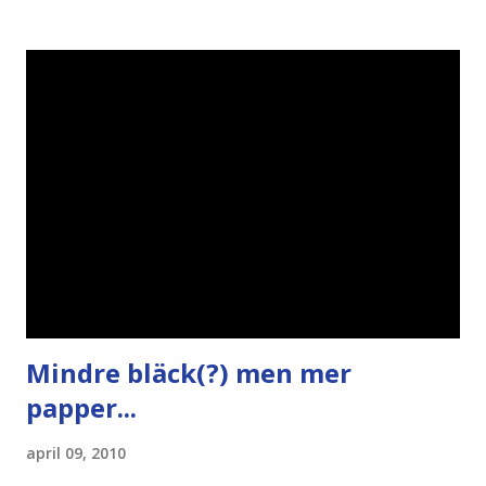
bloggares åsikter om Piratpartiet , övervakning , privatliv ,
Politik , Boströmssamhället , Alliansen , valaffisch , humor ,
ironi A B 1 2 , E x 1 , SvD , DN
Mindre bläck(?) men mer
papper...
april 09, 2010