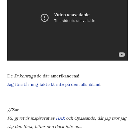
De
är konstiga
de där amerikanerna!
Jag förstår mig faktiskt inte på dem alls ibland
.
//Zac
PS, givetvis inspirerat av
HAX
och Opassande, där jag tror jag
såg den först, hittar den dock inte nu...