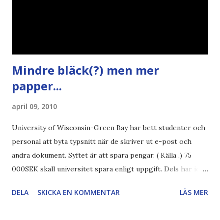
Mindre bläck(?) men mer
papper...
april 09, 2010
University of Wisconsin-Green Bay har bett studenter och
personal att byta typsnitt när de skriver ut e-post och
andra dokument. Syftet är att spara pengar. ( Källa .) 75
000SEK skall universitet spara enligt uppgift. Dels har iofs
artikel"författaren" (översättaren) gjort fel och pratar om
DELA
SKICKA EN KOMMENTAR
LÄS MER
"bläck". Dels så undrar jag om de 30% besparingar -
typsnittet Century Gothic är nämligen också känt för att