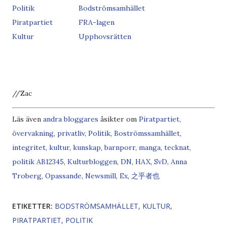
Politik
Bodströmsamhället
Piratpartiet
FRA-lagen
Kultur
Upphovsrätten
//Zac
Läs även
andra bloggares
åsikter om
Piratpartiet
,
övervakning
,
privatliv
,
Politik
,
Boströmssamhället
,
integritet
,
kultur
,
kunskap
,
barnporr
,
manga
,
tecknat
,
politik
A
B
1
2
3
4
5
,
Kulturbloggen
,
DN
,
HAX
,
SvD
,
Anna
Troberg
,
Opassande
,
Newsmill
,
Ex
,
之乎者也
ETIKETTER:
BODSTRÖMSAMHÄLLET
KULTUR
PIRATPARTIET
POLITIK