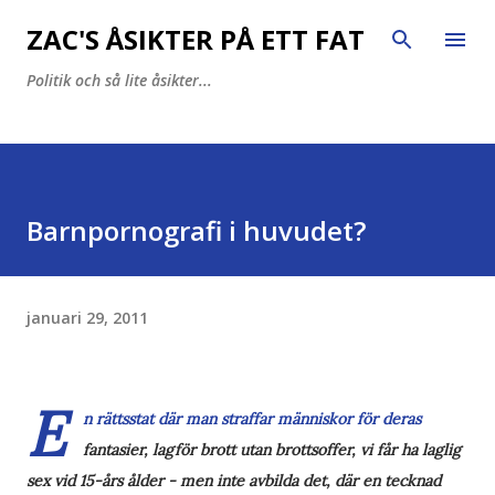
Fortsätt till huvudinnehåll
ZAC'S ÅSIKTER PÅ ETT FAT
Politik och så lite åsikter...
Barnpornografi i huvudet?
januari 29, 2011
E
n rättsstat där man straffar människor för deras
fantasier, lagför brott utan brottsoffer, vi får ha laglig
sex vid 15-års ålder - men inte avbilda det, där en tecknad