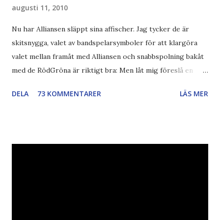
augusti 11, 2010
Nu har Alliansen släppt sina affischer. Jag tycker de är
skitsnygga, valet av bandspelarsymboler för att klargöra
valet mellan framåt med Alliansen och snabbspolning bakåt
med de RödGröna är riktigt bra: Men låt mig föreslå en
också... Rösta Pirat Mer om... Politik Bodströmsamhället
DELA
73 KOMMENTARER
LÄS MER
Piratpartiet FRA-lagen Kultur Upphovsrätten //Zac,
påminner om min bloggläsarundersökning Läs även andra
bloggares åsikter om Piratpartiet , övervakning , privatliv ,
Politik , Boströmssamhället , Alliansen , valaffisch , humor ,
ironi A B 1 2 , E x 1 , SvD , DN