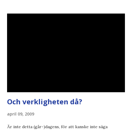
vara större och dra mer papper... Annars har vi ju ecofont ?
Källa: National Geographic Magazine //Zac, påminner om
min bloggläsarundersökning Läs även andra bloggares
åsikter om Century Gothic , besparingar , Ecofont ,
klumpiga direktöversättningar , tonerbesparingar , typsnitt
DN , Ex
Och verkligheten då?
april 09, 2009
Är inte detta (går-)dagens, för att kanske inte säga