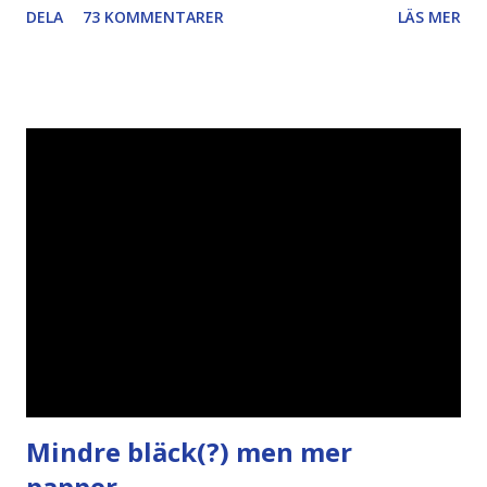
DELA
73 KOMMENTARER
LÄS MER
Piratpartiet FRA-lagen Kultur Upphovsrätten //Zac,
påminner om min bloggläsarundersökning Läs även andra
bloggares åsikter om Piratpartiet , övervakning , privatliv ,
Politik , Boströmssamhället , Alliansen , valaffisch , humor ,
ironi A B 1 2 , E x 1 , SvD , DN
Mindre bläck(?) men mer
papper...