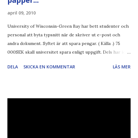
april 09, 2010
University of Wisconsin-Green Bay har bett studenter och
personal att byta typsnitt när de skriver ut e-post och
andra dokument. Syftet är att spara pengar. ( Källa .) 75
000SEK skall universitet spara enligt uppgift. Dels har iofs
artikel"författaren" (översättaren) gjort fel och pratar om
DELA
SKICKA EN KOMMENTAR
LÄS MER
"bläck". Dels så undrar jag om de 30% besparingar -
typsnittet Century Gothic är nämligen också känt för att
vara större och dra mer papper... Annars har vi ju ecofont ?
Källa: National Geographic Magazine //Zac, påminner om
min bloggläsarundersökning Läs även andra bloggares
åsikter om Century Gothic , besparingar , Ecofont ,
klumpiga direktöversättningar , tonerbesparingar , typsnitt
DN , Ex