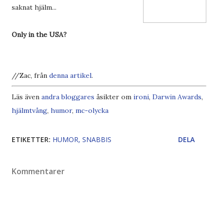
saknat hjälm...
Only in the USA?
//Zac, från
denna artikel
.
Läs även
andra bloggares
åsikter om
ironi
,
Darwin Awards
,
hjälmtvång
,
humor
,
mc-olycka
ETIKETTER:
HUMOR
SNABBIS
DELA
Kommentarer