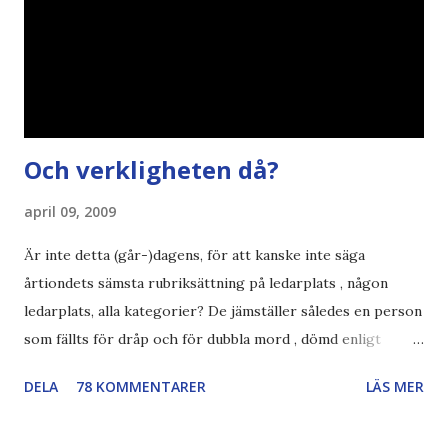
Och verkligheten då?
april 09, 2009
Är inte detta (går-)dagens, för att kanske inte säga
årtiondets sämsta rubriksättning på ledarplats , någon
ledarplats, alla kategorier? De jämställer således en person
som fällts för dråp och för dubbla mord , dömd enligt
konstens regler i en demokrati , som skall avtjäna
DELA
78 KOMMENTARER
LÄS MER
resterande straff i sverige. en som fängslats och torterats
för att ha utfört sina journalistiska principer och skrivit