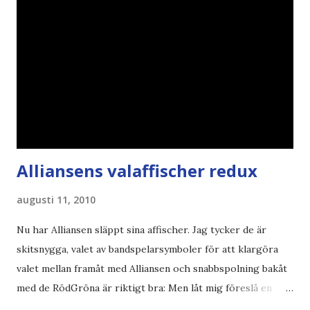
Alliansens valaffischer redux
augusti 11, 2010
Nu har Alliansen släppt sina affischer. Jag tycker de är
skitsnygga, valet av bandspelarsymboler för att klargöra
valet mellan framåt med Alliansen och snabbspolning bakåt
med de RödGröna är riktigt bra: Men låt mig föreslå en
också... Rösta Pirat Mer om... Politik Bodströmsamhället