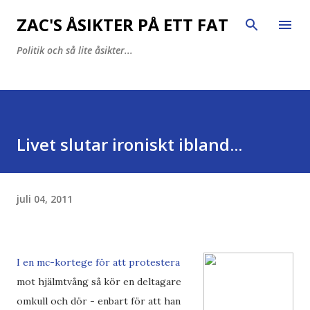
Fortsätt till huvudinnehåll
ZAC'S ÅSIKTER PÅ ETT FAT
Politik och så lite åsikter...
Livet slutar ironiskt ibland...
juli 04, 2011
I en mc-kortege för att protestera
mot hjälmtvång så kör en deltagare
omkull och dör - enbart för att han