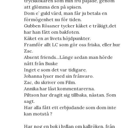
tryckkokaren som min fru pajade, genom
att glömma den på spisen.
Dom e` guld värd, man får ju betala en
förmögenhet nu för tiden.
Gubben Rössner tycker käket e tråkigt,det
har han fått om bakfoten.
Käket en av livets höjdpunkter.
Framför allt LC som gör oss friska, eller hur
Zac.
Absent friends...Länge sedan man hörde
nått från Buske
Inget e som det var tidigare.
Johanna lyser med sin frånvaro.
Zac, du skriver om Film.
Annika har låst kommentarerna.
Piltson har dragit sig tillbaka, nästan. Som
sagt.
Har alla fått ett erbjudande som dom inte
kan motstå ?
Har nog en bok i hyllan om kallröken, från