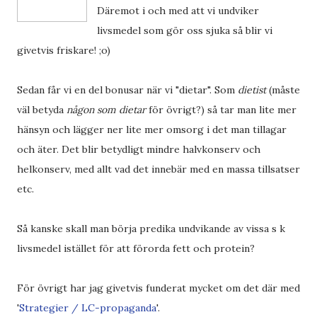
Däremot i och med att vi undviker
livsmedel som gör oss sjuka så blir vi
givetvis friskare! ;o)
Sedan får vi en del bonusar när vi "dietar". Som
dietist
(måste
väl betyda
någon som dietar
för övrigt?) så tar man lite mer
hänsyn och lägger ner lite mer omsorg i det man tillagar
och äter. Det blir betydligt mindre halvkonserv och
helkonserv, med allt vad det innebär med en massa tillsatser
etc.
Så kanske skall man börja predika undvikande av vissa s k
livsmedel istället för att förorda fett och protein?
För övrigt har jag givetvis funderat mycket om det där med
'
Strategier / LC-propaganda
'.