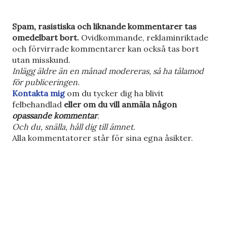
S
Spam, rasistiska och liknande kommentarer tas
k
omedelbart bort.
Ovidkommande, reklaminriktade
i
och förvirrade kommentarer kan också tas bort
c
utan misskund.
k
Inlägg äldre än en månad modereras, så ha tålamod
a
för publiceringen.
e
Kontakta mig
om du tycker dig ha blivit
n
felbehandlad
eller om du vill anmäla någon
k
opassande kommentar
.
o
Och du, snälla, håll dig till ämnet.
m
Alla kommentatorer står för sina egna åsikter.
m
e
n
t
a
r