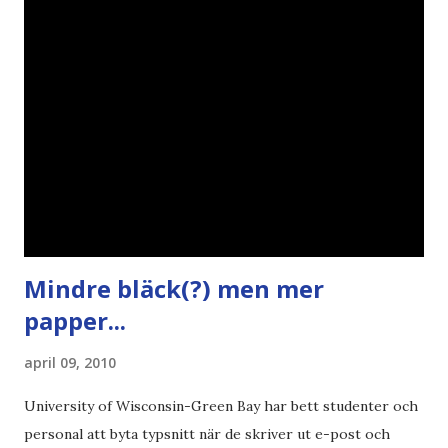
ironi A B 1 2 , E x 1 , SvD , DN
Mindre bläck(?) men mer
papper...
april 09, 2010
University of Wisconsin-Green Bay har bett studenter och
personal att byta typsnitt när de skriver ut e-post och