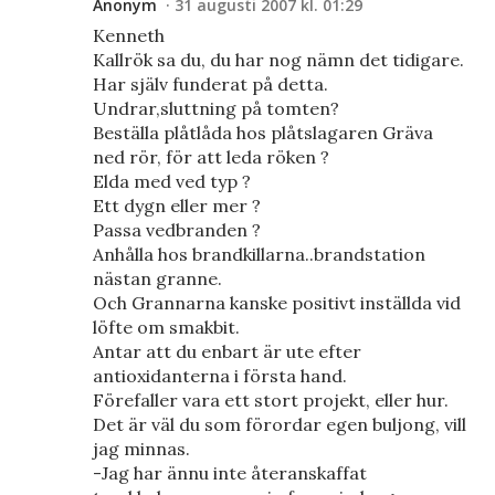
Anonym
31 augusti 2007 kl. 01:29
Kenneth
Kallrök sa du, du har nog nämn det tidigare.
Har själv funderat på detta.
Undrar,sluttning på tomten?
Beställa plåtlåda hos plåtslagaren Gräva
ned rör, för att leda röken ?
Elda med ved typ ?
Ett dygn eller mer ?
Passa vedbranden ?
Anhålla hos brandkillarna..brandstation
nästan granne.
Och Grannarna kanske positivt inställda vid
löfte om smakbit.
Antar att du enbart är ute efter
antioxidanterna i första hand.
Förefaller vara ett stort projekt, eller hur.
Det är väl du som förordar egen buljong, vill
jag minnas.
-Jag har ännu inte återanskaffat