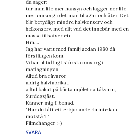
du säger:
tar man lite mer hänsyn och lägger ner lite
mer omsorg i det man tillagar och äter. Det
blir betydligt mindre halvkonserv och
helkonserv, med allt vad det innebär med en
massa tillsatser etc.
Hm....
Jag har varit med familj sedan 1980 då
förstlingen kom.
Vi har alltid lagt största omsorg i
matlagningen.
Alltid bra råvaror
aldrig halvfabrikat,
alltid bakat på bästa mjölet saltåkvarn,
Surdegsjäst.
Känner mig f..benad.
"Har du fått ett erbjudande du inte kan
motstå ? "
Filmchanger ;-)
SVARA