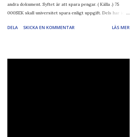
andra dokument. Syftet är att spara pengar. ( Källa .) 75
000SEK skall universitet spara enligt uppgift. Dels har iofs
artikel"författaren" (översättaren) gjort fel och pratar om
DELA
SKICKA EN KOMMENTAR
LÄS MER
"bläck". Dels så undrar jag om de 30% besparingar -
typsnittet Century Gothic är nämligen också känt för att
vara större och dra mer papper... Annars har vi ju ecofont ?
Källa: National Geographic Magazine //Zac, påminner om
min bloggläsarundersökning Läs även andra bloggares
åsikter om Century Gothic , besparingar , Ecofont ,
klumpiga direktöversättningar , tonerbesparingar , typsnitt
DN , Ex