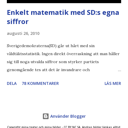
Enkelt matematik med SD:s egna
siffror
augusti 26, 2010
Sverigedemokraterna(SD) går ut hårt med sin
våldtäktsstatistik. Ingen direkt överraskning att man håller
sig till noga utvalda siffror som styrker partiets
genomgående tes att det är invandrare och
invandringspolitiken bakom alla problem i samhället.
DELA
78 KOMMENTARER
LÄS MER
Ettsvarspartiet Jag blir så road av anklagelsen från SD-håll
att Piratpartiet "bara är ett enfrågeparti". Och visst så är
det - det är bara demokratin som är i riskzonen och
förtjänar denna fråga. SD är dock och förblir ett
Använder Blogger
ettsvarsparti - "det är invandringens fel". Försök att ställa
vilken fråga som helst, svaret kommer bli "det är
Copyright mina texter och mina bilder - CC BY NC SA. Andras bilder länkas alltid.