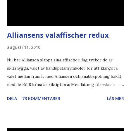
Alliansens valaffischer redux
augusti 11, 2010
Nu har Alliansen släppt sina affischer. Jag tycker de är
skitsnygga, valet av bandspelarsymboler för att klargöra
valet mellan framåt med Alliansen och snabbspolning bakåt
med de RödGröna är riktigt bra: Men låt mig föreslå en
också... Rösta Pirat Mer om... Politik Bodströmsamhället
DELA
73 KOMMENTARER
LÄS MER
Piratpartiet FRA-lagen Kultur Upphovsrätten //Zac,
påminner om min bloggläsarundersökning Läs även andra
bloggares åsikter om Piratpartiet , övervakning , privatliv ,
Politik , Boströmssamhället , Alliansen , valaffisch , humor ,