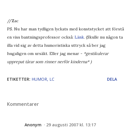
//Zac
PS. Nu har man tydligen lyckats med konststycket att förstå
en viss bantningsprofessor också:
Länk
. (Skulle nu någon ta
illa vid sig av detta humoristiska uttryck så ber jag
hugaligen om ursäkt. Eller jag menar -
*gestikulerar
upprepat tårar som rinner nerför kinderna* )
ETIKETTER:
HUMOR
LC
DELA
Kommentarer
Anonym
29 augusti 2007 kl. 13:17